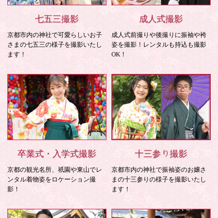
七五三撮影
成人式撮影
京都市内の神社で可愛らしいお子
成人式前撮りや後撮りに振袖や袴
さまの七五三の様子を撮影いたし
姿を撮影！レンタルも持込も撮影
ます！
OK！
卒業式・入学式撮影
十三参り撮影
京都の観光名所、祇園や東山でレ
京都市内の神社で振袖姿のお嬢さ
ンタル着物姿をロケーション撮
まの十三参りの様子を撮影いたし
影！
ます！