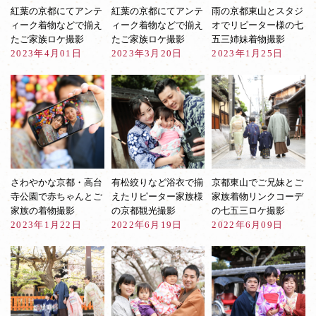
プ
紅葉の京都にてアンテ
紅葉の京都にてアンテ
雨の京都東山とスタジ
ラ
ィーク着物などで揃え
ィーク着物などで揃え
オでリピーター様の七
ン
たご家族ロケ撮影
たご家族ロケ撮影
五三姉妹着物撮影
2023年4月01日
2023年3月20日
2023年1月25日
さわやかな京都・高台
有松絞りなど浴衣で揃
京都東山でご兄妹とご
寺公園で赤ちゃんとご
えたリピーター家族様
家族着物リンクコーデ
家族の着物撮影
の京都観光撮影
の七五三ロケ撮影
2023年1月22日
2022年6月19日
2022年6月09日