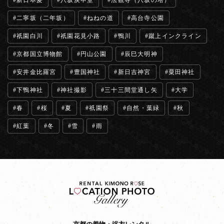
新日本髪
八坂庚申堂
法観寺（八坂の塔）
二寧坂（二年坂）
ねねの道
高台寺公園
祇園白川
祇園花見小路
鴨川
蹴上インクライン
京都国立博物館
円山公園
辰巳大明神
安井金比羅宮
豊国神社
新日吉神宮
粟田神社
下鴨神社
神社撮影
三十三間堂通し矢
大学
春
桜
夏
祇園祭
自然・葉緑
秋
紅葉
冬
雪
雨