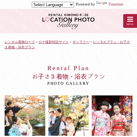
Powered by
Translate
ロ
ー
ズ
の
着
物
レンタル着物ローズ
>
ロケ撮影特設サイト
>
ギャラリー
>
レンタルプラン：お子さ
ま着物・浴衣プラン
レ
ン
タ
ル
Rental Plan
プ
お子さま着物・浴衣プラン
ラ
PHOTO GALLERY
ン：
お
子
さ
ま
着
物・
浴
衣