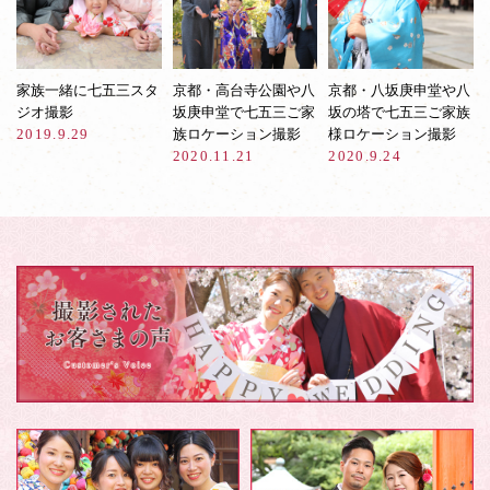
家族一緒に七五三スタ
京都・高台寺公園や八
京都・八坂庚申堂や八
ジオ撮影
坂庚申堂で七五三ご家
坂の塔で七五三ご家族
2019.9.29
族ロケーション撮影
様ロケーション撮影
2020.11.21
2020.9.24