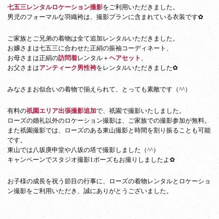
七五三レンタルロケーション撮影
をご利用いただきました。
男児のフォーマルな羽織袴は、撮影プランに含まれている衣装です✿
ご家族とご兄弟の着物は全て追加レンタルいただきました。
お嬢さまは七五三に合わせた正絹の振袖コーディネート、
お母さまは正絹の
訪問着
レンタル＋
ヘアセット
、
お父さまは
アンティーク男性袴
をレンタルいただきました✿
みなさまお似合いの着物で揃えられて、とっても素敵です（^^）
有料の
祇園エリア出張撮影追加
で、祇園で撮影いたしました。
ローズの婚礼以外のロケーション撮影は、ご家族での撮影参加が無料。
また祇園撮影では、ローズのある東山撮影と時間を割り振ることも可能
です。
東山では八坂庚申堂や八坂の塔で撮影しました（^^）
キャンペーンでスタジオ撮影1ポーズもお撮りしましたよ✿
お子様の成長を祝う節目の行事に、ローズの着物レンタルとロケーショ
ン撮影をご利用いただき、誠にありがとうございました。