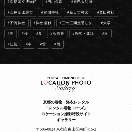
京都国立博物館
円山公園
辰巳大明神
安井金比羅宮
豊国神社
新日吉神宮
粟田神社
下鴨神社
神社撮影
三十三間堂通し矢
大学
春
桜
夏
祇園祭
自然・葉緑
秋
紅葉
冬
雪
雨
京都の着物・浴衣レンタル
「レンタル着物 ローズ」
ロケーション撮影特設サイト
ギャラリー
〒605-0824 京都市東山区南町415-2