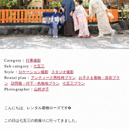
京
都
祇
園
と
東
山
で
ご
家
Category：
行事撮影
族
Sub category：
七五三
着
Style：
ロケーション撮影
スタジオ撮影
物
Rental plan：
アンティーク男性袴プラン
お子さま着物・浴衣プラ
で
ン
訪問着・付下・色無地プラン
七五三プラン
揃
Photographer：
山村夕子
え
て
七
五
こんにちは、レンタル着物ローズです✿
三
撮
この日は七五三の前撮りに行ってきました。
影