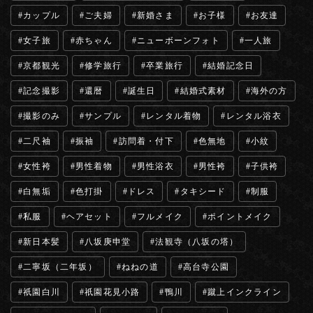
カップル
ご夫婦
新婚さま
お子様
お友達
女子旅
赤ちゃん
ニューボーンフォト
一人旅
京都観光
修学旅行
卒業旅行
結婚記念日
記念撮影
還暦
誕生日
結婚式素材
海外の方
撮影のみ
サンプル
レンタル着物
レンタル浴衣
二尺袖
振袖
訪問着・付下
色無地
小紋
女性袴
男性着物
男性浴衣
男性袴
子供袴
白無垢
色打掛
ドレス
タキシード
制服
私服
ヘアセット
フルメイク
ポイントメイク
新日本髪
八坂庚申堂
法観寺（八坂の塔）
二寧坂（二年坂）
ねねの道
高台寺公園
祇園白川
祇園花見小路
鴨川
蹴上インクライン