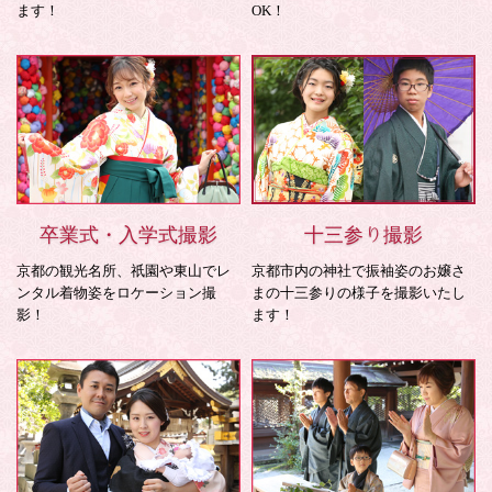
ます！
OK！
卒業式・入学式撮影
十三参り撮影
京都の観光名所、祇園や東山でレ
京都市内の神社で振袖姿のお嬢さ
ンタル着物姿をロケーション撮
まの十三参りの様子を撮影いたし
影！
ます！