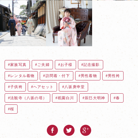
家族写真
ご夫婦
お子様
記念撮影
レンタル着物
訪問着・付下
男性着物
男性袴
子供袴
ヘアセット
八坂庚申堂
法観寺（八坂の塔）
祇園白川
辰巳大明神
春
桜