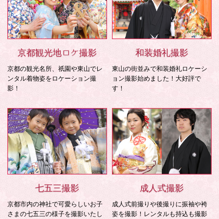
京都観光地ロケ撮影
和装婚礼撮影
京都の観光名所、祇園や東山でレ
東山の街並みで和装婚礼ロケーシ
ンタル着物姿をロケーション撮
ョン撮影始めました！大好評で
影！
す！
七五三撮影
成人式撮影
京都市内の神社で可愛らしいお子
成人式前撮りや後撮りに振袖や袴
さまの七五三の様子を撮影いたし
姿を撮影！レンタルも持込も撮影