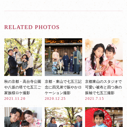
RELATED PHOTOS
秋の京都・高台寺公園
京都・東山で七五三記
京都東山のスタジオで
や八坂の塔で七五三ご
念に四兄弟で賑やかロ
可愛い被布と四つ身の
家族様ロケ撮影
ケーション撮影
振袖で七五三撮影
2021.11.20
2020.12.25
2021.7.15