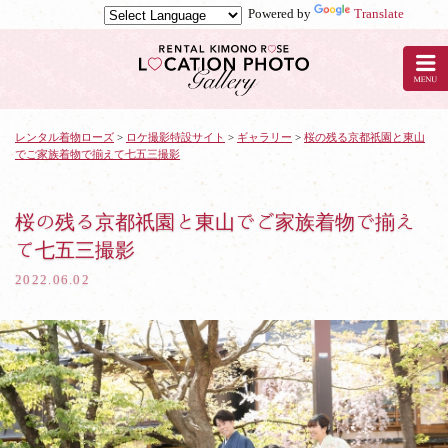
Powered by
Translate
京
都
の
レ
ン
タ
レンタル着物ローズ
>
ロケ撮影特設サイト
>
ギャラリー
>
桜の残る京都祇園と東山
でご家族着物で揃えて七五三撮影
ル
着
物
ロ
桜の残る京都祇園と東山でご家族着物で揃え
ー
て七五三撮影
ズ
で
2022.06.02
ロ
ケ
撮
影：
桜
の
残
る