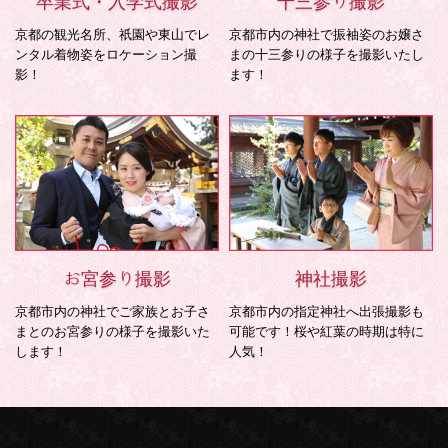
卒業式・入学式撮影
十三参り撮影
京都の観光名所、祇園や東山でレ
京都市内の神社で振袖姿のお嬢さ
ンタル着物姿をロケーション撮
まの十三参りの様子を撮影いたし
影！
ます！
お宮参り撮影
神社撮影
京都市内の神社でご家族とお子さ
京都市内の指定神社へ出張撮影も
まとのお宮参りの様子を撮影いた
可能です！桜や紅葉の時期は特に
します！
人気！