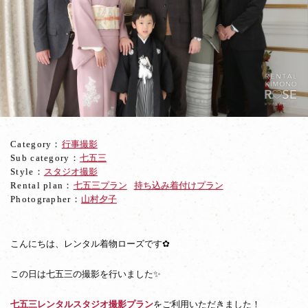
の
写
真
ス
タ
ジ
オ
に
て
七
Category：
行事撮影
五
Sub category：
七五三
三
Style：
スタジオ撮影
レ
Rental plan：
七五三プラン
持ち込み着付けプラン
ン
Photographer：
山村夕子
タ
ル
袴
＋
こんにちは、レンタル着物ローズです✿
着
物
この日は七五三の撮影を行いました✨
撮
影
七五三レンタルスタジオ撮影プラン
をご利用いただきました！