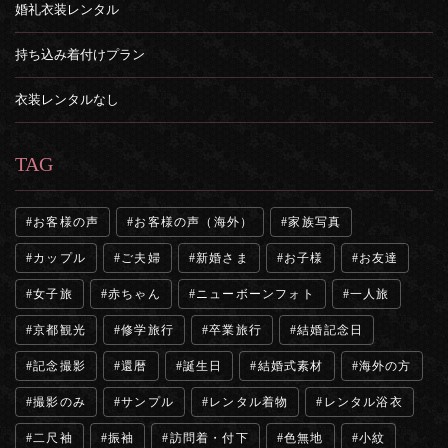
婚礼衣装レンタル
持ち込み着付けプラン
衣装レンタルなし
TAG
お客様の声
お客様の声（海外）
家族写真
カップル
ご夫婦
新婚さま
お子様
お友達
女子旅
赤ちゃん
ニューボーンフォト
一人旅
京都観光
修学旅行
卒業旅行
結婚記念日
記念撮影
還暦
誕生日
結婚式素材
海外の方
撮影のみ
サンプル
レンタル着物
レンタル浴衣
二尺袖
振袖
訪問着・付下
色無地
小紋