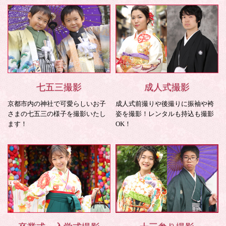
七五三撮影
成人式撮影
京都市内の神社で可愛らしいお子
成人式前撮りや後撮りに振袖や袴
さまの七五三の様子を撮影いたし
姿を撮影！レンタルも持込も撮影
ます！
OK！