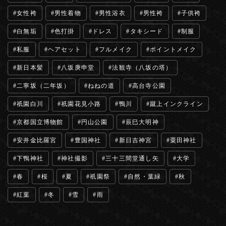
女性袴
男性着物
男性浴衣
男性袴
子供袴
白無垢
色打掛
ドレス
タキシード
制服
私服
ヘアセット
フルメイク
ポイントメイク
新日本髪
八坂庚申堂
法観寺（八坂の塔）
二寧坂（二年坂）
ねねの道
高台寺公園
祇園白川
祇園花見小路
鴨川
蹴上インクライン
京都国立博物館
円山公園
辰巳大明神
安井金比羅宮
豊国神社
新日吉神宮
粟田神社
下鴨神社
神社撮影
三十三間堂通し矢
大学
春
桜
夏
祇園祭
自然・葉緑
秋
紅葉
冬
雪
雨