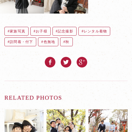
家族写真
お子様
記念撮影
レンタル着物
訪問着・付下
色無地
秋
RELATED PHOTOS