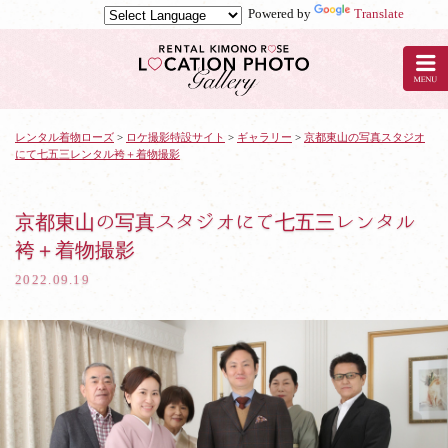
Powered by
Translate
京
都
の
レ
ン
タ
レンタル着物ローズ
>
ロケ撮影特設サイト
>
ギャラリー
>
京都東山の写真スタジオ
にて七五三レンタル袴＋着物撮影
ル
着
物
ロ
京都東山の写真スタジオにて七五三レンタル
ー
袴＋着物撮影
ズ
で
2022.09.19
ロ
ケ
撮
影：
京
都
東
山