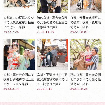
京都東山の写真スタジ
秋の京都・高台寺公園
京都・安井金比羅宮に
オで現代風被布と振袖
や八坂の塔で七五三ご
て被布・振袖・色無地
にて七五三撮影
家族様ロケ撮影
で七五三撮影
2022.7.25
2021.11.20
2022.10.01
京都・高台寺公園にて
京都・下鴨神社でご家
秋の京都・高台寺公園
振袖と羽織袴で七五三
族兄弟着物で揃えて七
とスタジオで可愛く振
ロケーション撮影
五三記念ロケ撮影
袖七五三撮影
2023.3.14
2022.4.10
2021.10.25