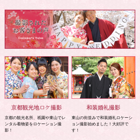
京都観光地ロケ撮影
和装婚礼撮影
京都の観光名所、祇園や東山でレ
東山の街並みで和装婚礼ロケーシ
ンタル着物姿をロケーション撮
ョン撮影始めました！大好評で
影！
す！