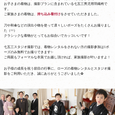
お子さまの着物は、撮影プランに含まれている七五三男児用羽織袴で
す。
ご家族さまの着物は、
持ち込み着付け
をさせていただきました。
刀や和傘などの演出小物を使って凛々しいポーズをたくさんお撮りまし
た（^^）
クラシックな着物がとってもお似合いでカッコいいです！
七五三スタジオ撮影では、着物レンタルをされない方の撮影参加は1ポ
ーズのみ無料でお撮りできます✨
ご両親もフォーマルな衣装でお越し頂ければ、家族撮影が叶いますよ！
お子様の成長を祝う節目の行事に、ローズの着物レンタルとスタジオ撮
影をご利用いただき、誠にありがとうございました✿