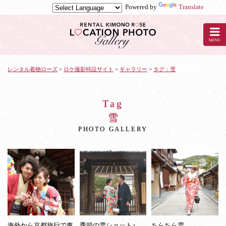
Powered by
Translate
レ
ン
タ
ル
着
物
レンタル着物ローズ
>
ロケ撮影特設サイト
>
ギャラリー
>
タグ：雪
ロ
ー
ズ
Tag
で
雪
ロ
PHOTO GALLERY
ケ
ー
シ
ョ
ン
撮
影：
雪
海外から京都旅行で東
季節の雪ショット♪
ちらちら雪