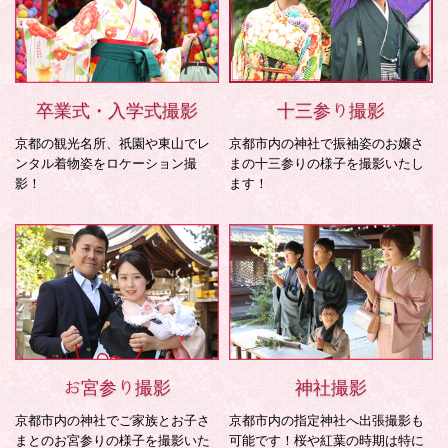
卒業式・入学式撮影
十三参り撮影
京都の観光名所、祇園や東山でレ
京都市内の神社で振袖姿のお嬢さ
ンタル着物姿をロケーション撮
まの十三参りの様子を撮影いたし
影！
ます！
お宮参り撮影
神社撮影
京都市内の神社でご家族とお子さ
京都市内の指定神社へ出張撮影も
まとのお宮参りの様子を撮影いた
可能です！桜や紅葉の時期は特に