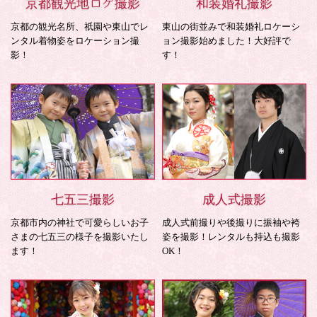
京都観光地ロケ撮影
和装婚礼撮影
京都の観光名所、祇園や東山でレ
東山の街並みで和装婚礼ロケーシ
ンタル着物姿をロケーション撮
ョン撮影始めました！大好評で
影！
す！
七五三撮影
成人式撮影
京都市内の神社で可愛らしいお子
成人式前撮りや後撮りに振袖や袴
さまの七五三の様子を撮影いたし
姿を撮影！レンタルも持込も撮影
ます！
OK！