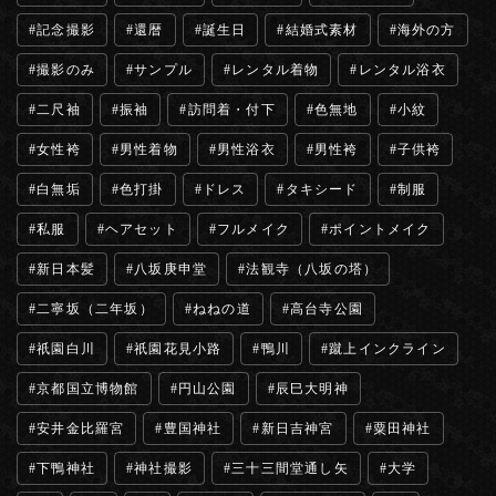
記念撮影
還暦
誕生日
結婚式素材
海外の方
撮影のみ
サンプル
レンタル着物
レンタル浴衣
二尺袖
振袖
訪問着・付下
色無地
小紋
女性袴
男性着物
男性浴衣
男性袴
子供袴
白無垢
色打掛
ドレス
タキシード
制服
私服
ヘアセット
フルメイク
ポイントメイク
新日本髪
八坂庚申堂
法観寺（八坂の塔）
二寧坂（二年坂）
ねねの道
高台寺公園
祇園白川
祇園花見小路
鴨川
蹴上インクライン
京都国立博物館
円山公園
辰巳大明神
安井金比羅宮
豊国神社
新日吉神宮
粟田神社
下鴨神社
神社撮影
三十三間堂通し矢
大学