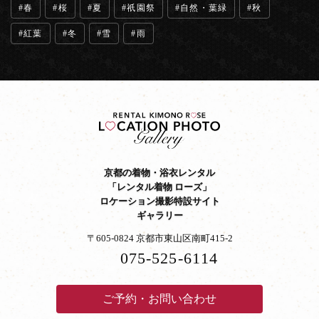
春
桜
夏
祇園祭
自然・葉緑
秋
紅葉
冬
雪
雨
京都の着物・浴衣レンタル
「レンタル着物 ローズ」
ロケーション撮影特設サイト
ギャラリー
〒605-0824 京都市東山区南町415-2
075-525-6114
ご予約・お問い合わせ