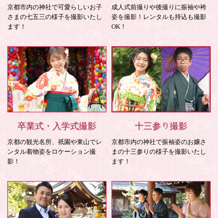
京都市内の神社で可愛らしいお子
成人式前撮りや後撮りに振袖や袴
さまの七五三の様子を撮影いたし
姿を撮影！レンタルも持込も撮影
ます！
OK！
卒業式・入学式撮影
十三参り撮影
京都の観光名所、祇園や東山でレ
京都市内の神社で振袖姿のお嬢さ
ンタル着物姿をロケーション撮
まの十三参りの様子を撮影いたし
影！
ます！