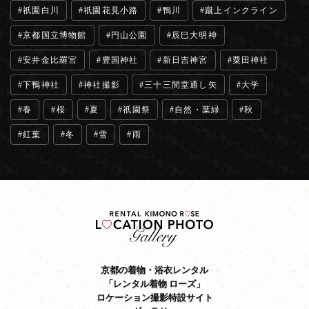
祇園白川
祇園花見小路
鴨川
蹴上インクライン
京都国立博物館
円山公園
辰巳大明神
安井金比羅宮
豊国神社
新日吉神宮
粟田神社
下鴨神社
神社撮影
三十三間堂通し矢
大学
春
桜
夏
祇園祭
自然・葉緑
秋
紅葉
冬
雪
雨
京都の着物・浴衣レンタル
「レンタル着物 ローズ」
ロケーション撮影特設サイト