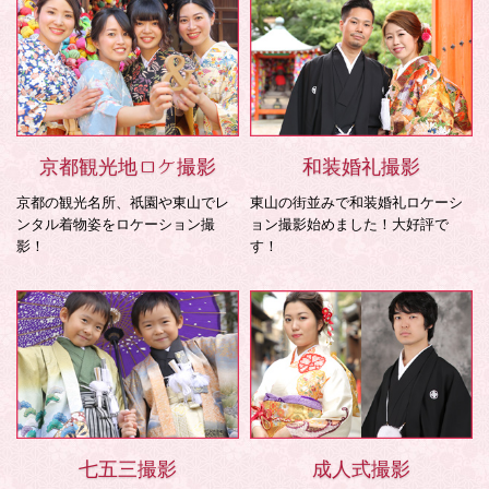
京都観光地ロケ撮影
和装婚礼撮影
京都の観光名所、祇園や東山でレ
東山の街並みで和装婚礼ロケーシ
ンタル着物姿をロケーション撮
ョン撮影始めました！大好評で
影！
す！
七五三撮影
成人式撮影