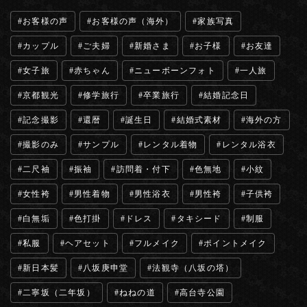
お客様の声
お客様の声（海外）
家族写真
カップル
ご夫婦
新婚さま
お子様
お友達
女子旅
赤ちゃん
ニューボーンフォト
一人旅
京都観光
修学旅行
卒業旅行
結婚記念日
記念撮影
還暦
誕生日
結婚式素材
海外の方
撮影のみ
サンプル
レンタル着物
レンタル浴衣
二尺袖
振袖
訪問着・付下
色無地
小紋
女性袴
男性着物
男性浴衣
男性袴
子供袴
白無垢
色打掛
ドレス
タキシード
制服
私服
ヘアセット
フルメイク
ポイントメイク
新日本髪
八坂庚申堂
法観寺（八坂の塔）
二寧坂（二年坂）
ねねの道
高台寺公園