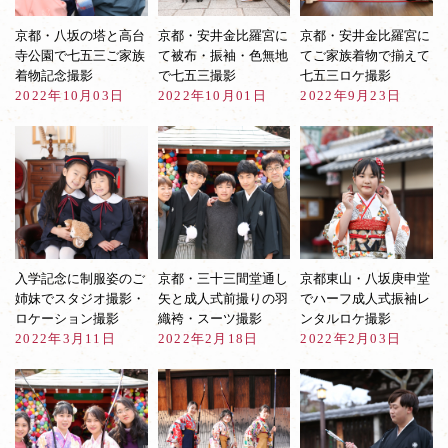
京都・八坂の塔と高台
京都・安井金比羅宮に
京都・安井金比羅宮に
寺公園で七五三ご家族
て被布・振袖・色無地
てご家族着物で揃えて
着物記念撮影
で七五三撮影
七五三ロケ撮影
2022年10月03日
2022年10月01日
2022年9月23日
入学記念に制服姿のご
京都・三十三間堂通し
京都東山・八坂庚申堂
姉妹でスタジオ撮影・
矢と成人式前撮りの羽
でハーフ成人式振袖レ
ロケーション撮影
織袴・スーツ撮影
ンタルロケ撮影
2022年3月11日
2022年2月18日
2022年2月03日