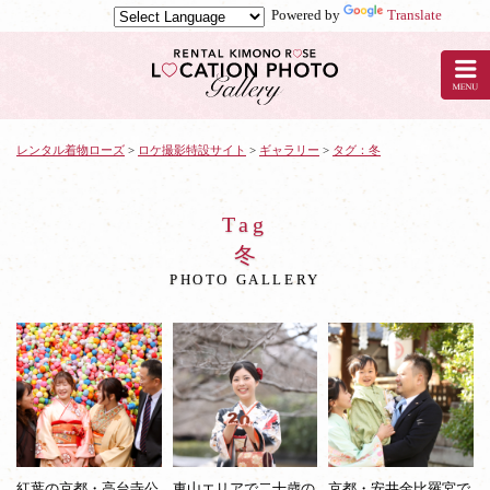
Powered by
Translate
レ
ン
タ
ル
着
物
レンタル着物ローズ
>
ロケ撮影特設サイト
>
ギャラリー
>
タグ：冬
ロ
ー
ズ
Tag
で
冬
ロ
PHOTO GALLERY
ケ
ー
シ
ョ
ン
撮
影：
冬
紅葉の京都・高台寺公
東山エリアで二十歳の
京都・安井金比羅宮で