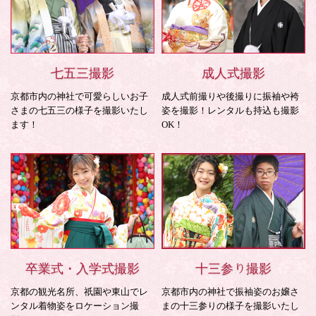
七五三撮影
成人式撮影
京都市内の神社で可愛らしいお子
成人式前撮りや後撮りに振袖や袴
さまの七五三の様子を撮影いたし
姿を撮影！レンタルも持込も撮影
ます！
OK！
卒業式・入学式撮影
十三参り撮影
京都の観光名所、祇園や東山でレ
京都市内の神社で振袖姿のお嬢さ
ンタル着物姿をロケーション撮
まの十三参りの様子を撮影いたし