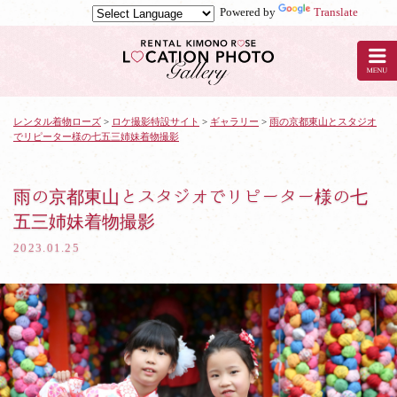
Powered by
Translate
京
都
の
レ
ン
タ
レンタル着物ローズ
>
ロケ撮影特設サイト
>
ギャラリー
>
雨の京都東山とスタジオ
でリピーター様の七五三姉妹着物撮影
ル
着
物
ロ
雨の京都東山とスタジオでリピーター様の七
ー
五三姉妹着物撮影
ズ
で
2023.01.25
ロ
ケ
撮
影：
雨
の
京
都