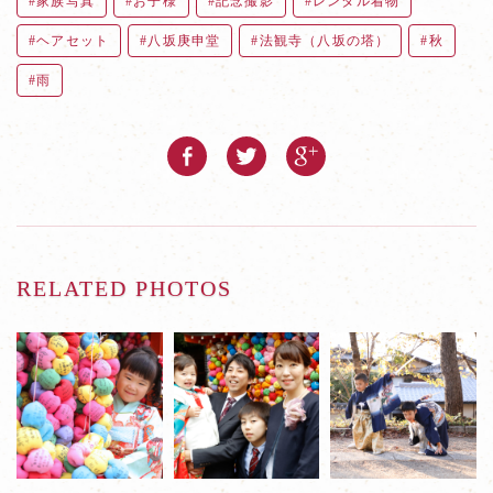
家族写真
お子様
記念撮影
レンタル着物
ヘアセット
八坂庚申堂
法観寺（八坂の塔）
秋
雨
RELATED PHOTOS