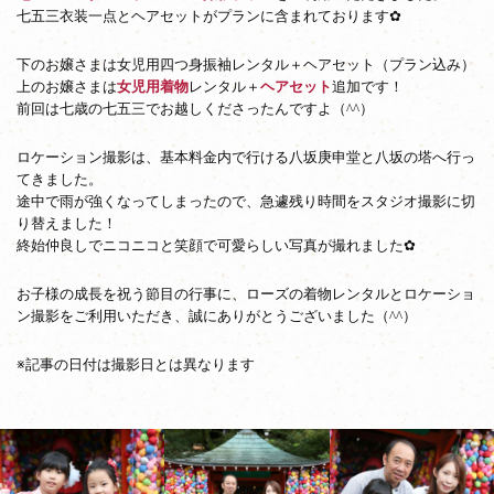
撮
七五三衣装一点とヘアセットがプランに含まれております✿
影
下のお嬢さまは女児用四つ身振袖レンタル＋ヘアセット（プラン込み）
上のお嬢さまは
女児用着物
レンタル＋
ヘアセット
追加です！
前回は七歳の七五三でお越しくださったんですよ（^^）
ロケーション撮影は、基本料金内で行ける八坂庚申堂と八坂の塔へ行っ
てきました。
途中で雨が強くなってしまったので、急遽残り時間をスタジオ撮影に切
り替えました！
終始仲良しでニコニコと笑顔で可愛らしい写真が撮れました✿
お子様の成長を祝う節目の行事に、ローズの着物レンタルとロケーショ
ン撮影をご利用いただき、誠にありがとうございました（^^）
※記事の日付は撮影日とは異なります