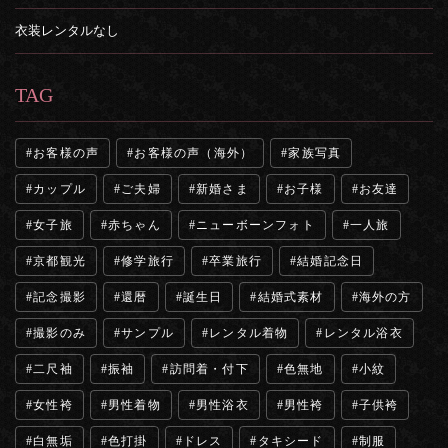
衣装レンタルなし
TAG
お客様の声
お客様の声（海外）
家族写真
カップル
ご夫婦
新婚さま
お子様
お友達
女子旅
赤ちゃん
ニューボーンフォト
一人旅
京都観光
修学旅行
卒業旅行
結婚記念日
記念撮影
還暦
誕生日
結婚式素材
海外の方
撮影のみ
サンプル
レンタル着物
レンタル浴衣
二尺袖
振袖
訪問着・付下
色無地
小紋
女性袴
男性着物
男性浴衣
男性袴
子供袴
白無垢
色打掛
ドレス
タキシード
制服