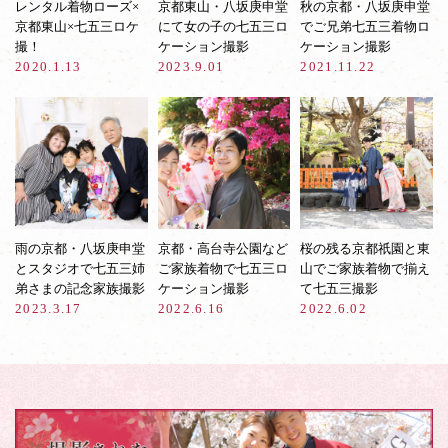
レンタル着物ローズ×
京都東山・八坂庚申堂
秋の京都・八坂庚申堂
京都東山×七五三ロケ
にて女の子の七五三ロ
でご兄弟七五三着物ロ
撮！
ケーション撮影
ケーション撮影
2020.1.13
2023.9.01
2021.11.22
雨の京都・八坂庚申堂
京都・高台寺公園など
桜の残る京都祇園と東
とスタジオで七五三姉
ご家族着物で七五三ロ
山でご家族着物で揃え
弟さまの記念家族撮影
ケーション撮影
て七五三撮影
2023.3.17
2022.6.16
2022.6.02