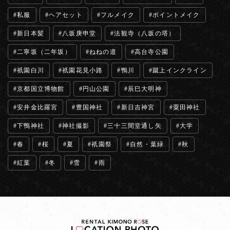
私服
ヘアセット
フルメイク
ポイントメイク
新日本髪
八坂庚申堂
法観寺（八坂の塔）
二寧坂（二年坂）
ねねの道
高台寺公園
祇園白川
祇園花見小路
鴨川
蹴上インクライン
京都国立博物館
円山公園
辰巳大明神
安井金比羅宮
豊国神社
新日吉神宮
粟田神社
下鴨神社
神社撮影
三十三間堂通し矢
大学
春
桜
夏
祇園祭
自然・葉緑
秋
紅葉
冬
雪
雨