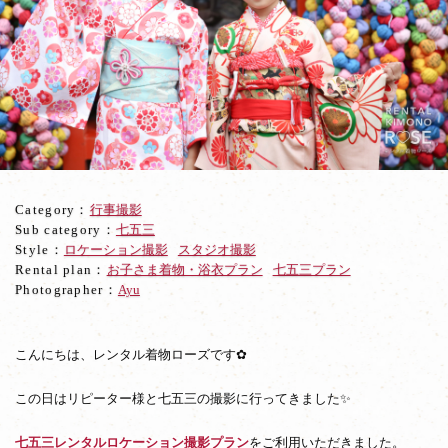
東
山
と
ス
タ
ジ
オ
で
リ
ピ
Category：
行事撮影
ー
Sub category：
七五三
タ
Style：
ロケーション撮影
スタジオ撮影
ー
Rental plan：
お子さま着物・浴衣プラン
七五三プラン
様
Photographer：
Ayu
の
七
五
三
こんにちは、レンタル着物ローズです✿
姉
妹
この日はリピーター様と七五三の撮影に行ってきました✨
着
物
七五三レンタルロケーション撮影プラン
をご利用いただきました。