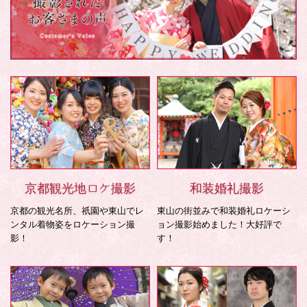
京都観光地ロケ撮影
和装婚礼撮影
京都の観光名所、祇園や東山でレ
東山の街並みで和装婚礼ロケーシ
ンタル着物姿をロケーション撮
ョン撮影始めました！大好評で
影！
す！