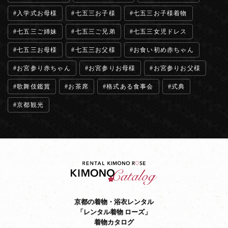
入学式お母様
七五三お子様
七五三お子様着物
七五三ご姉妹
七五三ご兄弟
七五三女児ドレス
七五三お母様
七五三お父様
お食い初め赤ちゃん
お宮参り赤ちゃん
お宮参りお母様
お宮参りお父様
歌舞伎鑑賞
お茶席
格式ある食事会
式典
京都観光
京都の着物・浴衣レンタル
「レンタル着物 ローズ」
着物カタログ