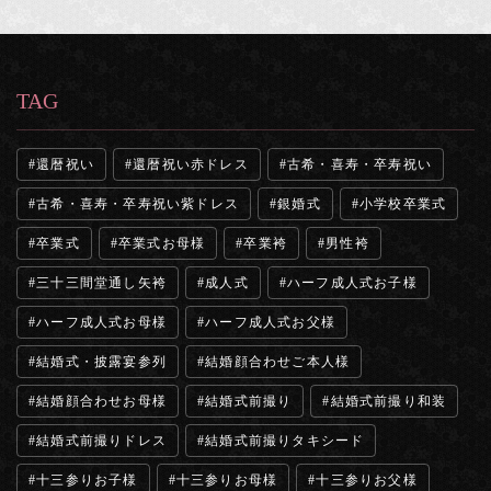
TAG
還暦祝い
還暦祝い赤ドレス
古希・喜寿・卒寿祝い
古希・喜寿・卒寿祝い紫ドレス
銀婚式
小学校卒業式
卒業式
卒業式お母様
卒業袴
男性袴
三十三間堂通し矢袴
成人式
ハーフ成人式お子様
ハーフ成人式お母様
ハーフ成人式お父様
結婚式・披露宴参列
結婚顔合わせご本人様
結婚顔合わせお母様
結婚式前撮り
結婚式前撮り和装
結婚式前撮りドレス
結婚式前撮りタキシード
十三参りお子様
十三参りお母様
十三参りお父様