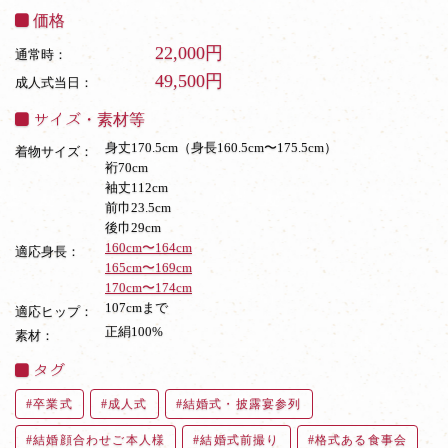
価格
22,000円
通常時：
49,500円
成人式当日：
サイズ・素材等
身丈170.5cm（身長160.5cm〜175.5cm）
着物サイズ：
裄70cm
袖丈112cm
前巾23.5cm
後巾29cm
160cm〜164cm
適応身長：
165cm〜169cm
170cm〜174cm
107cmまで
適応ヒップ：
正絹100%
素材：
タグ
卒業式
成人式
結婚式・披露宴参列
結婚顔合わせご本人様
結婚式前撮り
格式ある食事会