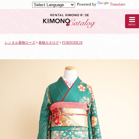
Powered by
Translate
京
都
の
レ
ン
タ
レンタル着物ローズ
着物カタログ
FURISODE28
ル
着
物
ロ
ー
ズ
で
着
物
レ
ン
タ
ル：
FURISODE28