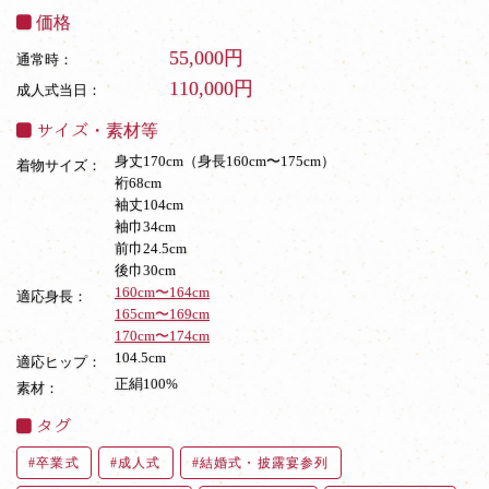
価格
55,000円
通常時：
110,000円
成人式当日：
サイズ・素材等
身丈170cm（身長160cm〜175cm）
着物サイズ：
裄68cm
袖丈104cm
袖巾34cm
前巾24.5cm
後巾30cm
160cm〜164cm
適応身長：
165cm〜169cm
170cm〜174cm
104.5cm
適応ヒップ：
正絹100%
素材：
タグ
卒業式
成人式
結婚式・披露宴参列