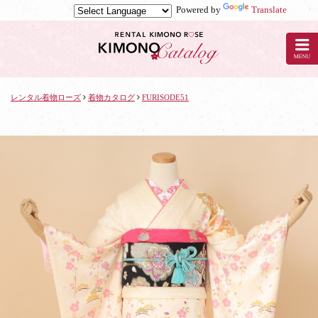
Powered by
Translate
京
都
の
レ
ン
タ
レンタル着物ローズ
着物カタログ
FURISODE51
ル
着
物
ロ
ー
ズ
で
着
物
レ
ン
タ
ル：
FURISODE51