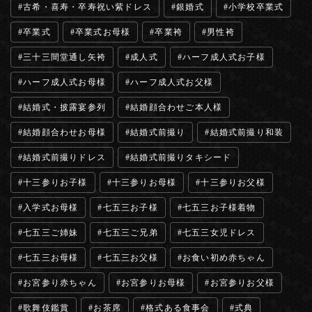
古希・喜寿・卒寿祝い紫ドレス
銀婚式
小学校卒業式
卒業式
卒業式お母様
卒業袴
男性袴
三十三間堂通し矢袴
成人式
ハーフ成人式お子様
ハーフ成人式お母様
ハーフ成人式お父様
結婚式・披露宴参列
結婚顔合わせご本人様
結婚顔合わせお母様
結婚式前撮り
結婚式前撮り和装
結婚式前撮りドレス
結婚式前撮りタキシード
十三参りお子様
十三参りお母様
十三参りお父様
入学式お母様
七五三お子様
七五三お子様着物
七五三ご姉妹
七五三ご兄弟
七五三女児ドレス
七五三お母様
七五三お父様
お食い初め赤ちゃん
お宮参り赤ちゃん
お宮参りお母様
お宮参りお父様
歌舞伎鑑賞
お茶席
格式ある食事会
式典