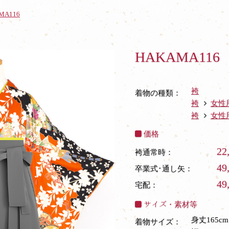
MA116
HAKAMA116
袴
着物の種類：
袴
女性
袴
女性
価格
22
袴通常時：
49
卒業式･通し矢：
49
宅配：
サイズ・素材等
身丈165cm
着物サイズ：