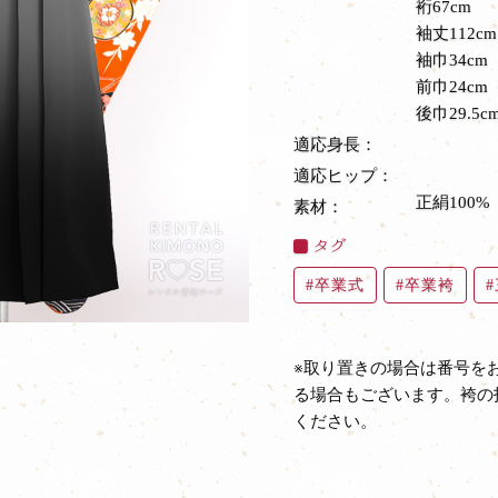
裄67cm
袖丈112cm
袖巾34cm
前巾24cm
後巾29.5c
適応身長：
適応ヒップ：
正絹100%
素材：
タグ
卒業式
卒業袴
※取り置きの場合は番号を
る場合もございます。袴の
ください。