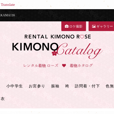
Translate
AMA116
ロケ撮影
ギャラリー
レンタル着物 ローズ
着物カタログ
三
小中学生
お宮参り
振袖
袴
訪問着・付下
色無
浴衣