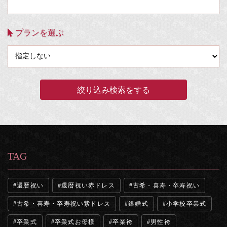
プランを選ぶ
TAG
還暦祝い
還暦祝い赤ドレス
古希・喜寿・卒寿祝い
古希・喜寿・卒寿祝い紫ドレス
銀婚式
小学校卒業式
卒業式
卒業式お母様
卒業袴
男性袴