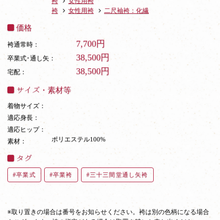
袴
女性用袴
袴
女性用袴
二尺袖袴：化繊
価格
7,700円
袴通常時：
38,500円
卒業式･通し矢：
38,500円
宅配：
サイズ・素材等
着物サイズ：
適応身長：
適応ヒップ：
ポリエステル100%
素材：
タグ
卒業式
卒業袴
三十三間堂通し矢袴
※取り置きの場合は番号をお知らせください。袴は別の色柄になる場合