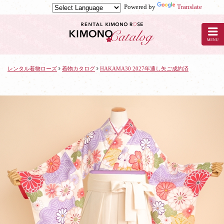
Powered by
Translate
京
都
の
レ
ン
タ
レンタル着物ローズ
着物カタログ
HAKAMA30 2027年通し矢ご成約済
ル
着
物
ロ
ー
ズ
で
着
物
レ
ン
タ
ル：
HAKAMA30
2027