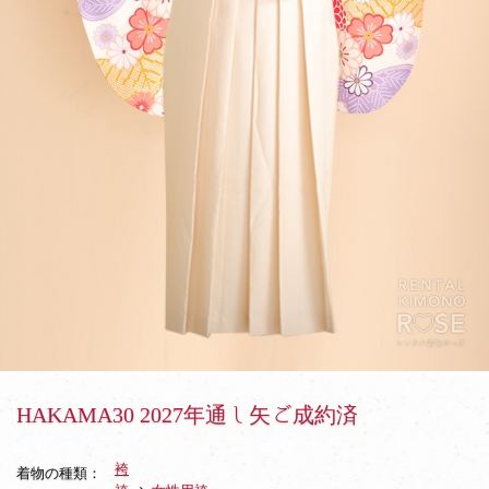
年
通
し
矢
ご
成
約
済
HAKAMA30 2027年通し矢ご成約済
袴
着物の種類：