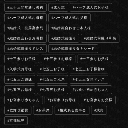
三十三間堂通し矢袴
成人式
ハーフ成人式お子様
ハーフ成人式お母様
ハーフ成人式お父様
結婚式・披露宴参列
結婚顔合わせご本人様
結婚顔合わせお母様
結婚式前撮り
結婚式前撮り和装
結婚式前撮りドレス
結婚式前撮りタキシード
十三参りお子様
十三参りお母様
十三参りお父様
入学式お母様
七五三お子様
七五三お子様着物
七五三ご姉妹
七五三ご兄弟
七五三女児ドレス
七五三お母様
七五三お父様
お食い初め赤ちゃん
お宮参り赤ちゃん
お宮参りお母様
お宮参りお父様
歌舞伎鑑賞
お茶席
格式ある食事会
式典
京都観光