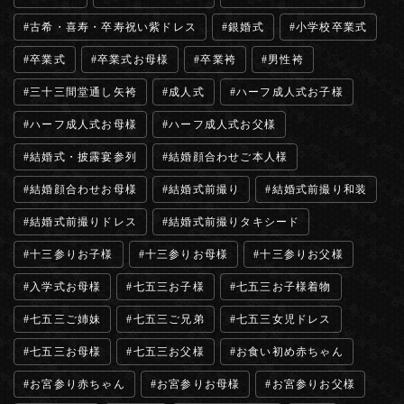
古希・喜寿・卒寿祝い紫ドレス
銀婚式
小学校卒業式
卒業式
卒業式お母様
卒業袴
男性袴
三十三間堂通し矢袴
成人式
ハーフ成人式お子様
ハーフ成人式お母様
ハーフ成人式お父様
結婚式・披露宴参列
結婚顔合わせご本人様
結婚顔合わせお母様
結婚式前撮り
結婚式前撮り和装
結婚式前撮りドレス
結婚式前撮りタキシード
十三参りお子様
十三参りお母様
十三参りお父様
入学式お母様
七五三お子様
七五三お子様着物
七五三ご姉妹
七五三ご兄弟
七五三女児ドレス
七五三お母様
七五三お父様
お食い初め赤ちゃん
お宮参り赤ちゃん
お宮参りお母様
お宮参りお父様