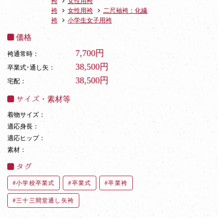
袴
女性用袴
袴
女性用袴
二尺袖袴：化繊
袴
小学生女子用袴
価格
7,700円
袴通常時：
38,500円
卒業式･通し矢：
38,500円
宅配：
サイズ・素材等
着物サイズ：
適応身長：
適応ヒップ：
素材：
タグ
小学校卒業式
卒業式
卒業袴
三十三間堂通し矢袴