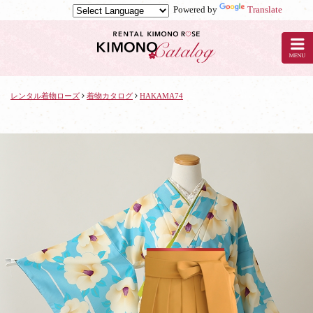
Powered by
Translate
京
都
の
レ
ン
タ
レンタル着物ローズ
着物カタログ
HAKAMA74
ル
着
物
ロ
ー
ズ
で
着
物
レ
ン
タ
ル：
HAKAMA74