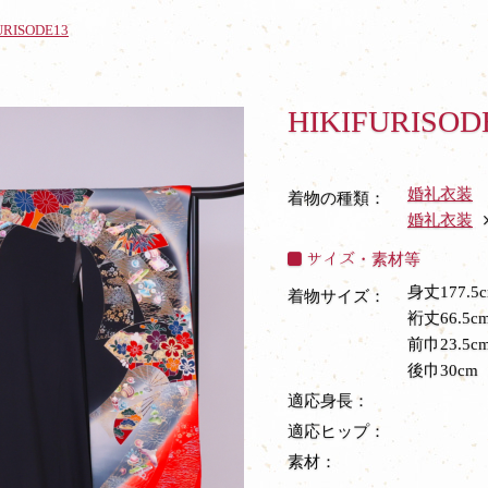
URISODE13
HIKIFURISOD
婚礼衣装
着物の種類：
婚礼衣装
サイズ・素材等
身丈177.5
着物サイズ：
裄丈66.5c
前巾23.5c
後巾30cm
適応身長：
適応ヒップ：
素材：