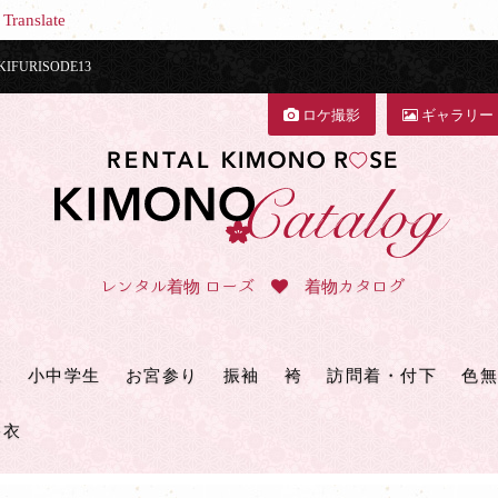
Translate
URISODE13
ロケ撮影
ギャラリー
レンタル着物 ローズ
着物カタログ
三
小中学生
お宮参り
振袖
袴
訪問着・付下
色無
浴衣