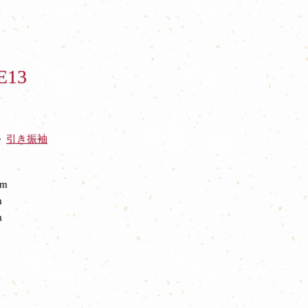
E13
引き振袖
cm
m
m