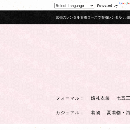
Powered by
京都のレンタル着物ローズで着物レンタル：HIKIF
フォーマル
：
婚礼衣装
七五
カジュアル
：
着物
夏着物・