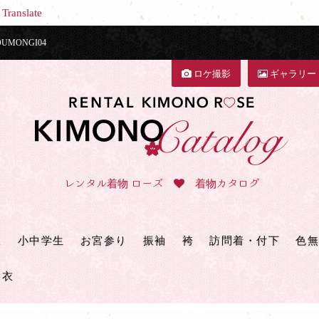
Translate
MONGI04
ロケ撮影
ギャラリー
レンタル着物 ローズ
着物カタログ
三
小中学生
お宮参り
振袖
袴
訪問着・付下
色無
浴衣