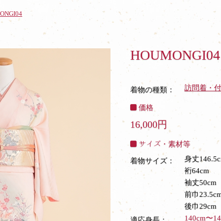
ONGI04
HOUMONGI04
訪問着・
着物の種類：
価格
16,000円
サイズ・素材等
身丈146.5c
着物サイズ：
裄64cm
袖丈50cm
前巾23.5c
後巾29cm
140cm〜14
適応身長：