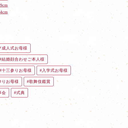
9cm
4cm
フ成人式お母様
結婚顔合わせご本人様
十三参りお母様
入学式お母様
参りお母様
歌舞伎鑑賞
事会
式典