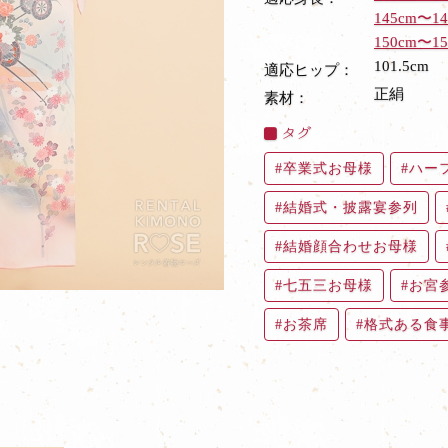
145cm〜14
150cm〜15
101.5cm
適応ヒップ：
正絹
素材：
タグ
卒業式お母様
ハー
結婚式・披露宴参列
結婚顔合わせお母様
七五三お母様
お宮
お茶席
格式ある食