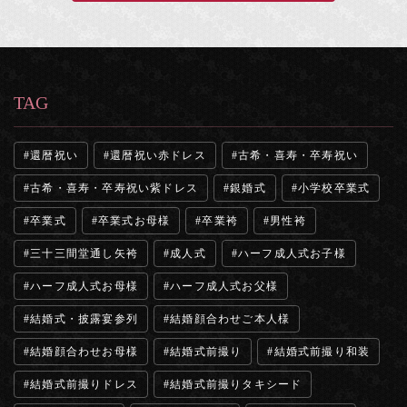
TAG
還暦祝い
還暦祝い赤ドレス
古希・喜寿・卒寿祝い
古希・喜寿・卒寿祝い紫ドレス
銀婚式
小学校卒業式
卒業式
卒業式お母様
卒業袴
男性袴
三十三間堂通し矢袴
成人式
ハーフ成人式お子様
ハーフ成人式お母様
ハーフ成人式お父様
結婚式・披露宴参列
結婚顔合わせご本人様
結婚顔合わせお母様
結婚式前撮り
結婚式前撮り和装
結婚式前撮りドレス
結婚式前撮りタキシード