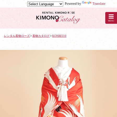
Powered by
Translate
京
都
の
レ
ン
タ
レンタル着物ローズ
着物カタログ
KONREI10
ル
着
物
ロ
ー
ズ
で
着
物
レ
ン
タ
ル：
KONREI10