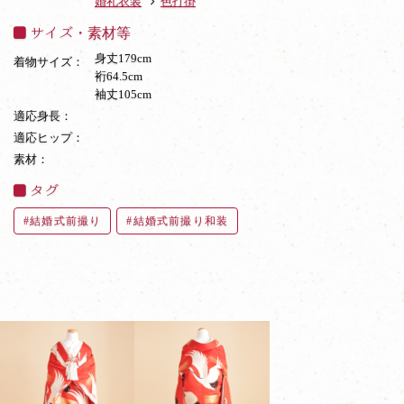
婚礼衣装
色打掛
サイズ・素材等
身丈179cm
着物サイズ：
裄64.5cm
袖丈105cm
適応身長：
適応ヒップ：
素材：
タグ
結婚式前撮り
結婚式前撮り和装