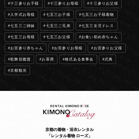
十三参りお子様
十三参りお母様
十三参りお父様
入学式お母様
七五三お子様
七五三お子様着物
七五三ご姉妹
七五三ご兄弟
七五三女児ドレス
七五三お母様
七五三お父様
お食い初め赤ちゃん
お宮参り赤ちゃん
お宮参りお母様
お宮参りお父様
歌舞伎鑑賞
お茶席
格式ある食事会
式典
京都観光
京都の着物・浴衣レンタル
「レンタル着物 ローズ」