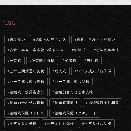
TAG
還暦祝い
還暦祝い赤ドレス
古希・喜寿・卒寿祝い
古希・喜寿・卒寿祝い紫ドレス
銀婚式
小学校卒業式
卒業式
卒業式お母様
卒業袴
男性袴
三十三間堂通し矢袴
成人式
ハーフ成人式お子様
ハーフ成人式お母様
ハーフ成人式お父様
結婚式・披露宴参列
結婚顔合わせご本人様
結婚顔合わせお母様
結婚式前撮り
結婚式前撮り和装
結婚式前撮りドレス
結婚式前撮りタキシード
十三参りお子様
十三参りお母様
十三参りお父様