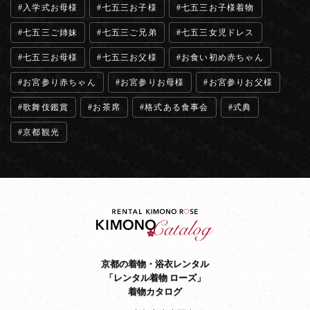
入学式お母様
七五三お子様
七五三お子様着物
七五三ご姉妹
七五三ご兄弟
七五三女児ドレス
七五三お母様
七五三お父様
お食い初め赤ちゃん
お宮参り赤ちゃん
お宮参りお母様
お宮参りお父様
歌舞伎鑑賞
お茶席
格式ある食事会
式典
京都観光
京都の着物・浴衣レンタル
「レンタル着物 ローズ」
着物カタログ