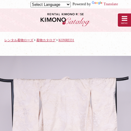
Powered by
Translate
京
都
の
レ
ン
タ
レンタル着物ローズ
着物カタログ
KONREI31
ル
着
物
ロ
ー
ズ
で
着
物
レ
ン
タ
ル：
KONREI31