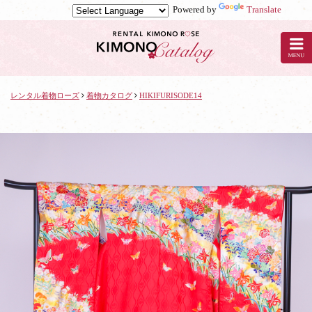
Powered by
Translate
京
都
の
レ
ン
タ
レンタル着物ローズ
着物カタログ
HIKIFURISODE14
ル
着
物
ロ
ー
ズ
で
着
物
レ
ン
タ
ル：
HIKIFURISODE14