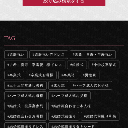
TAG
還暦祝い
還暦祝い赤ドレス
古希・喜寿・卒寿祝い
古希・喜寿・卒寿祝い紫ドレス
銀婚式
小学校卒業式
卒業式
卒業式お母様
卒業袴
男性袴
三十三間堂通し矢袴
成人式
ハーフ成人式お子様
ハーフ成人式お母様
ハーフ成人式お父様
結婚式・披露宴参列
結婚顔合わせご本人様
結婚顔合わせお母様
結婚式前撮り
結婚式前撮り和装
結婚式前撮りドレス
結婚式前撮りタキシード