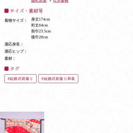
婚礼衣装
引き振袖
サイズ・素材等
身丈174cm
着物サイズ：
裄丈64cm
前巾23.5cm
後巾29cm
適応身長：
適応ヒップ：
素材：
タグ
結婚式前撮り
結婚式前撮り和装