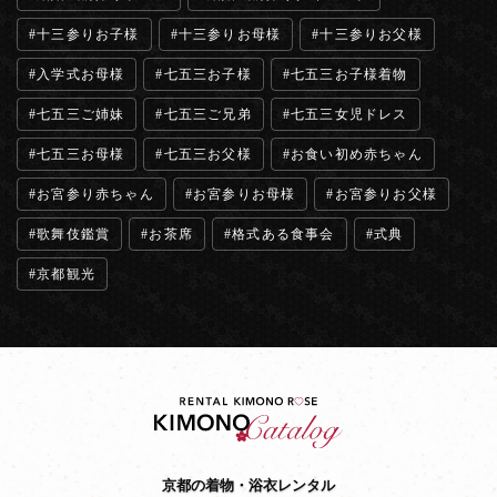
十三参りお子様
十三参りお母様
十三参りお父様
入学式お母様
七五三お子様
七五三お子様着物
七五三ご姉妹
七五三ご兄弟
七五三女児ドレス
七五三お母様
七五三お父様
お食い初め赤ちゃん
お宮参り赤ちゃん
お宮参りお母様
お宮参りお父様
歌舞伎鑑賞
お茶席
格式ある食事会
式典
京都観光
京都の着物・浴衣レンタル