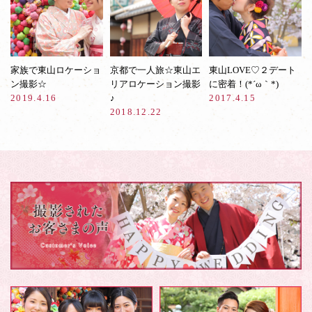
家族で東山ロケーショ
京都で一人旅☆東山エ
東山LOVE♡２デート
ン撮影☆
リアロケーション撮影
に密着！(*´ω｀*)
2019.4.16
♪
2017.4.15
2018.12.22