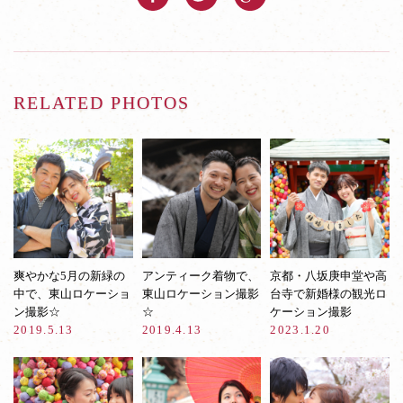
RELATED PHOTOS
爽やかな5月の新緑の
アンティーク着物で、
京都・八坂庚申堂や高
中で、東山ロケーショ
東山ロケーション撮影
台寺で新婚様の観光ロ
ン撮影☆
☆
ケーション撮影
2019.5.13
2019.4.13
2023.1.20