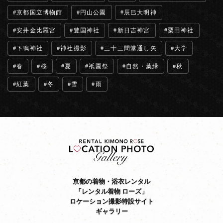
京都国立博物館
円山公園
辰巳大明神
安井金比羅宮
豊国神社
新日吉神宮
粟田神社
下鴨神社
神社撮影
三十三間堂通し矢
大学
春
桜
夏
祇園祭
自然・葉緑
秋
紅葉
冬
雪
雨
京都の着物・浴衣レンタル
「レンタル着物 ローズ」
ロケーション撮影特設サイト
ギャラリー