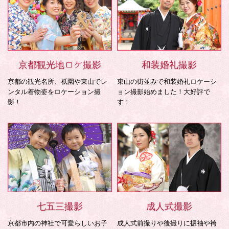
京都観光地ロケ撮影
和装婚礼撮影
京都の観光名所、祇園や東山でレ
東山の街並みで和装婚礼ロケーシ
ンタル着物姿をロケーション撮
ョン撮影始めました！大好評で
影！
す！
七五三撮影
成人式撮影
京都市内の神社で可愛らしいお子
成人式前撮りや後撮りに振袖や袴