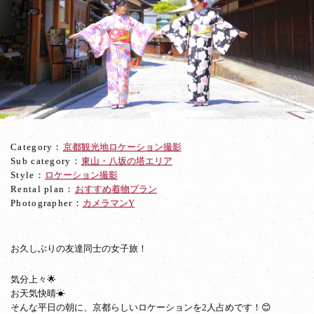
勢
に
た
じ
た
じ？
笑
顔
弾
け
Category：
京都観光地ロケーション撮影
る
Sub category：
東山・八坂の塔エリア
仲
Style：
ロケーション撮影
良
Rental plan：
おすすめ着物プラン
し
Photographer：
カメラマンY
京
都
女
子
お久しぶりの友達同士の女子旅！
旅
気分上々🌟
お天気快晴☀
そんな平日の朝に、京都らしいロケーションを2人占めです！😊