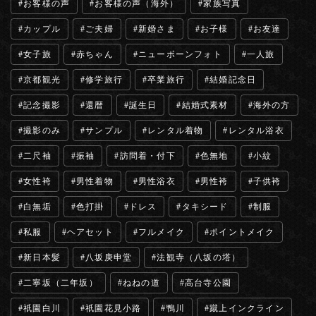
お客様の声
お客様の声（海外）
家族写真
カップル
ご夫婦
新婚さま
お子様
お友達
女子旅
赤ちゃん
ニューボーンフォト
一人旅
京都観光
修学旅行
卒業旅行
結婚記念日
記念撮影
還暦
誕生日
結婚式素材
海外の方
撮影のみ
サンプル
レンタル着物
レンタル浴衣
二尺袖
振袖
訪問着・付下
色無地
小紋
女性袴
男性着物
男性浴衣
男性袴
子供袴
白無垢
色打掛
ドレス
タキシード
制服
私服
ヘアセット
フルメイク
ポイントメイク
新日本髪
八坂庚申堂
法観寺（八坂の塔）
二寧坂（二年坂）
ねねの道
高台寺公園
祇園白川
祇園花見小路
鴨川
蹴上インクライン