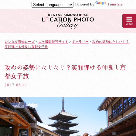
Powered by
Translate
京
都
の
レ
ン
タ
レンタル着物ローズ
>
ロケ撮影特設サイト
>
ギャラリー
>
攻めの姿勢にたじたじ？
笑顔弾ける仲良し京都女子旅
ル
着
物
ロ
攻めの姿勢にたじたじ？笑顔弾ける仲良し京
ー
都女子旅
ズ
で
2017.06.11
ロ
ケ
撮
影：
攻
め
の
姿