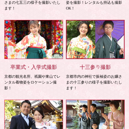
さまの七五三の様子を撮影いたし
姿を撮影！レンタルも持込も撮影
ます！
OK！
卒業式・入学式撮影
十三参り撮影
京都の観光名所、祇園や東山でレ
京都市内の神社で振袖姿のお嬢さ
ンタル着物姿をロケーション撮
まの十三参りの様子を撮影いたし
影！
ます！