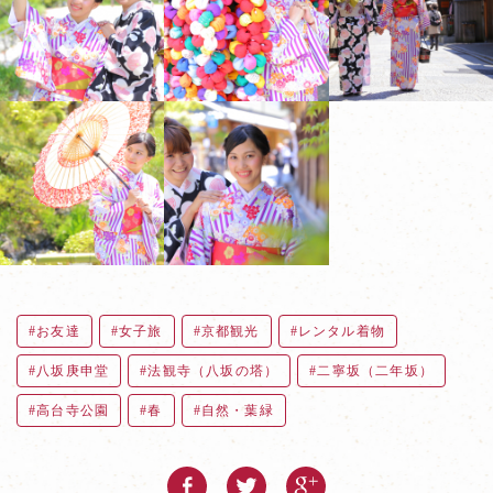
お友達
女子旅
京都観光
レンタル着物
八坂庚申堂
法観寺（八坂の塔）
二寧坂（二年坂）
高台寺公園
春
自然・葉緑