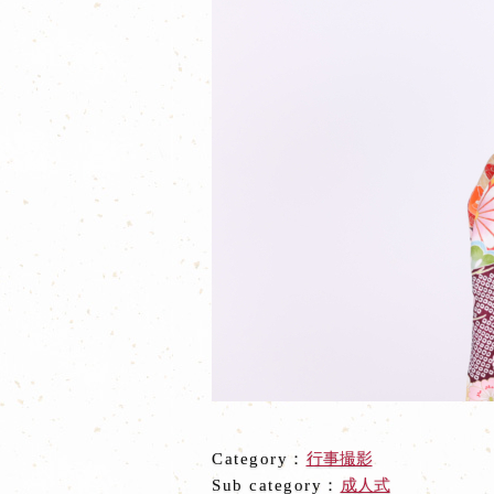
Category：
行事撮影
Sub category：
成人式