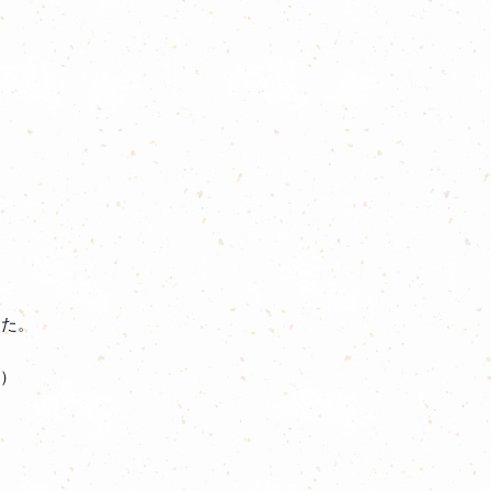
した。
^）