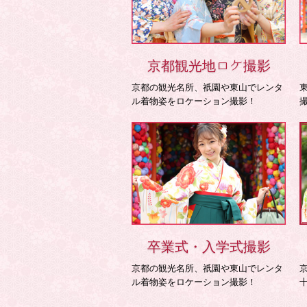
京都観光地ロケ撮影
京都の観光名所、祇園や東山でレンタ
ル着物姿をロケーション撮影！
卒業式・入学式撮影
京都の観光名所、祇園や東山でレンタ
ル着物姿をロケーション撮影！