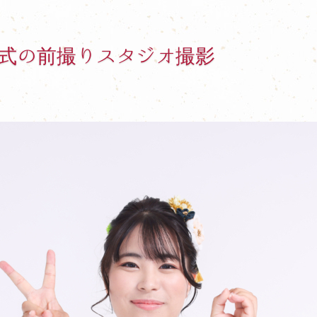
式の前撮りスタジオ撮影