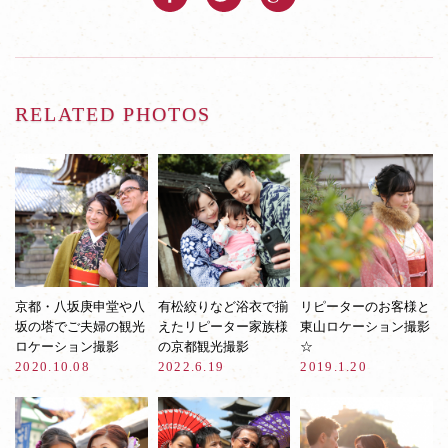
RELATED PHOTOS
京都・八坂庚申堂や八
有松絞りなど浴衣で揃
リピーターのお客様と
坂の塔でご夫婦の観光
えたリピーター家族様
東山ロケーション撮影
ロケーション撮影
の京都観光撮影
☆
2020.10.08
2022.6.19
2019.1.20