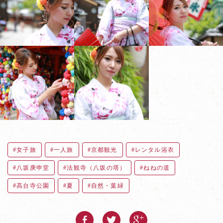
女子旅
一人旅
京都観光
レンタル浴衣
八坂庚申堂
法観寺（八坂の塔）
ねねの道
高台寺公園
夏
自然・葉緑