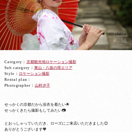
の
京
都
だ
か
ら
浴
衣
で
ロ
Category：
京都観光地ロケーション撮影
ケ
Sub category：
東山・八坂の塔エリア
ー
Style：
ロケーション撮影
シ
Rental plan：
ョ
Photographer：
山村夕子
ン
撮
影
＆
せっかくの京都だから浴衣を着たい🌟
京
せっかくきたら撮影もしてみたい📷
都
観
とおっしゃっていただき、ローズにご来店いただきました😊
光
ありがとうございます💖