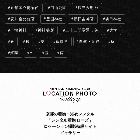
京都国立博物館
円山公園
辰巳大明神
安井金比羅宮
豊国神社
新日吉神宮
粟田神社
下鴨神社
神社撮影
三十三間堂通し矢
大学
春
桜
夏
祇園祭
自然・葉緑
秋
紅葉
冬
雪
雨
京都の着物・浴衣レンタル
「レンタル着物 ローズ」
ロケーション撮影特設サイト
ギャラリー