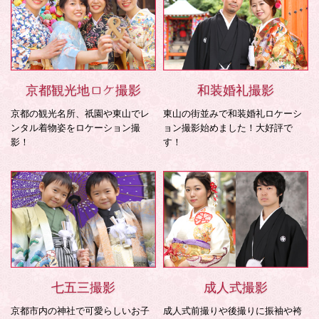
京都観光地ロケ撮影
和装婚礼撮影
京都の観光名所、祇園や東山でレ
東山の街並みで和装婚礼ロケーシ
ンタル着物姿をロケーション撮
ョン撮影始めました！大好評で
影！
す！
七五三撮影
成人式撮影
京都市内の神社で可愛らしいお子
成人式前撮りや後撮りに振袖や袴