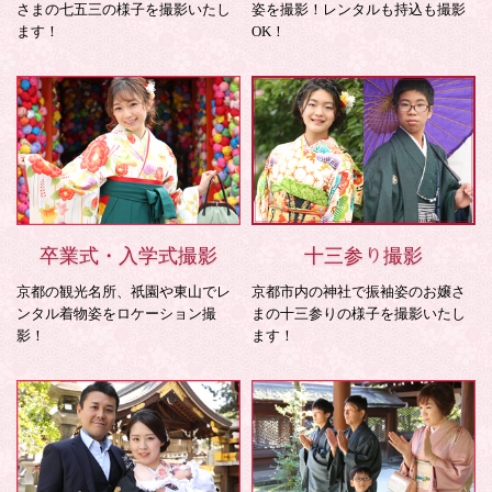
さまの七五三の様子を撮影いたし
姿を撮影！レンタルも持込も撮影
ます！
OK！
卒業式・入学式撮影
十三参り撮影
京都の観光名所、祇園や東山でレ
京都市内の神社で振袖姿のお嬢さ
ンタル着物姿をロケーション撮
まの十三参りの様子を撮影いたし
影！
ます！