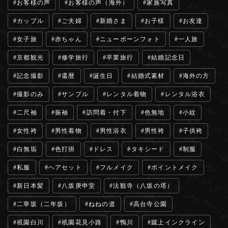
お客様の声
お客様の声（海外）
家族写真
カップル
ご夫婦
新婚さま
お子様
お友達
女子旅
赤ちゃん
ニューボーンフォト
一人旅
京都観光
修学旅行
卒業旅行
結婚記念日
記念撮影
還暦
誕生日
結婚式素材
海外の方
撮影のみ
サンプル
レンタル着物
レンタル浴衣
二尺袖
振袖
訪問着・付下
色無地
小紋
女性袴
男性着物
男性浴衣
男性袴
子供袴
白無垢
色打掛
ドレス
タキシード
制服
私服
ヘアセット
フルメイク
ポイントメイク
新日本髪
八坂庚申堂
法観寺（八坂の塔）
二寧坂（二年坂）
ねねの道
高台寺公園
祇園白川
祇園花見小路
鴨川
蹴上インクライン