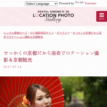
Powered by
Translate
京
都
の
レ
ン
タ
レンタル着物ローズ
>
ロケ撮影特設サイト
>
ギャラリー
>
せっかくの京都だから浴
衣でロケーション撮影＆京都観光
ル
着
物
ロ
せっかくの京都だから浴衣でロケーション撮
ー
影＆京都観光
ズ
で
2017.07.14
ロ
ケ
撮
影：
せ
っ
か
く