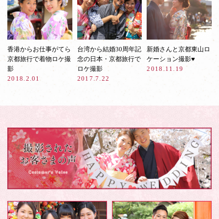
香港からお仕事がてら
台湾から結婚30周年記
新婚さんと京都東山ロ
京都旅行で着物ロケ撮
念の日本・京都旅行で
ケーション撮影♥︎
影
ロケ撮影
2018.11.19
2018.2.01
2017.7.22