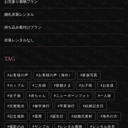
お宮参り着物プラン
婚礼衣装レンタル
持ち込み着付けプラン
衣装レンタルなし
TAG
お客様の声
お客様の声（海外）
家族写真
カップル
ご夫婦
新婚さま
お子様
お友達
女子旅
赤ちゃん
ニューボーンフォト
一人旅
京都観光
修学旅行
卒業旅行
結婚記念日
記念撮影
還暦
誕生日
結婚式素材
海外の方
撮影のみ
サンプル
レンタル着物
レンタル浴衣