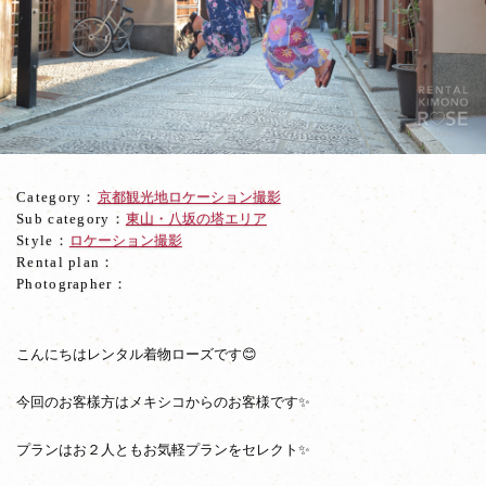
か
ら
夏
の
京
都
東
山
ロ
Category：
京都観光地ロケーション撮影
ケ
Sub category：
東山・八坂の塔エリア
撮
Style：
ロケーション撮影
☆
Rental plan：
Photographer：
こんにちはレンタル着物ローズです😊
今回のお客樣方はメキシコからのお客様です✨
プランはお２人ともお気軽プランをセレクト✨