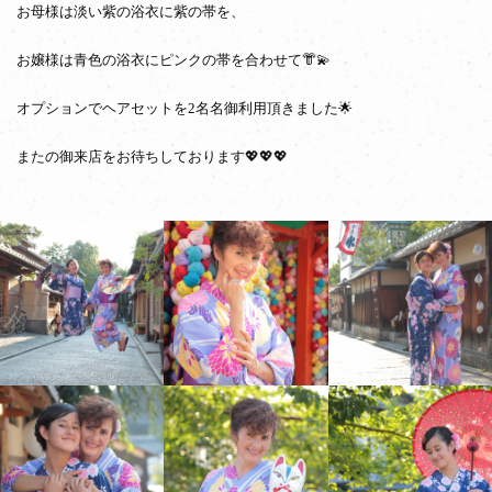
お母様は淡い紫の浴衣に紫の帯を、
お嬢様は青色の浴衣にピンクの帯を合わせて👘💫
オプションでヘアセットを2名
名御利用頂きました🌟
またの御来店をお待ちしております💖💖💖