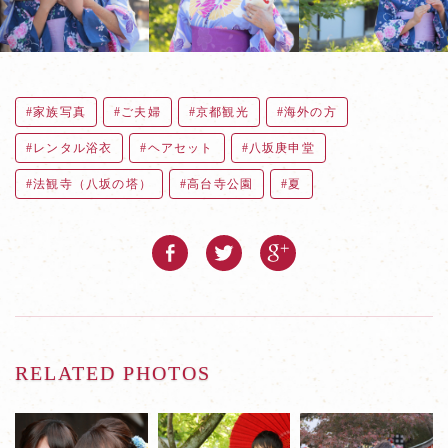
家族写真
ご夫婦
京都観光
海外の方
レンタル浴衣
ヘアセット
八坂庚申堂
法観寺（八坂の塔）
高台寺公園
夏
RELATED PHOTOS