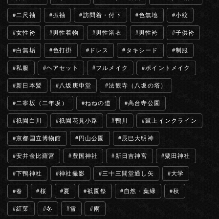
二尺袖
振袖
訪問着・付下
色無地
小紋
女性袴
男性着物
男性浴衣
男性袴
子供袴
白無垢
色打掛
ドレス
タキシード
制服
私服
ヘアセット
フルメイク
ポイントメイク
新日本髪
八坂庚申堂
法観寺（八坂の塔）
二寧坂（二年坂）
ねねの道
高台寺公園
祇園白川
祇園花見小路
鴨川
蹴上インクライン
京都国立博物館
円山公園
辰巳大明神
安井金比羅宮
豊国神社
新日吉神宮
粟田神社
下鴨神社
神社撮影
三十三間堂通し矢
大学
春
桜
夏
祇園祭
自然・葉緑
秋
紅葉
冬
雪
雨