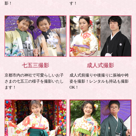
影！
す！
七五三撮影
成人式撮影
京都市内の神社で可愛らしいお子
成人式前撮りや後撮りに振袖や袴
さまの七五三の様子を撮影いたし
姿を撮影！レンタルも持込も撮影
ます！
OK！