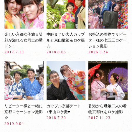
楽しい京都女子旅☆笑
中睦まじい大人カップ
お持込の着物でリピー
顔が溢れる女同士の壁
ルと東山散策＆ロケ撮
ター様の七五三ロケー
ドン！
☆
ション撮影
2017.7.13
2018.8.06
2026.3.24
リピーター様と一緒に
カップル京都デート
香港から母娘二人の着
京都ロケーション撮影
+東山ロケ撮♥︎
物京都旅をロケ撮影
☆
2018.7.29
2017.11.23
2019.9.04