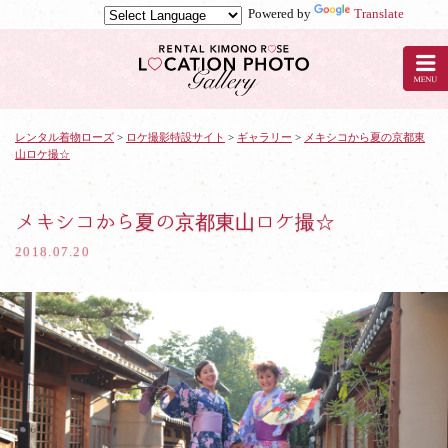
Powered by
Translate
京
都
の
レ
ン
タ
レンタル着物ローズ
>
ロケ撮影特設サイト
>
ギャラリー
>
メキシコから夏の京都東
山ロケ撮☆
ル
着
物
ロ
メキシコから夏の京都東山ロケ撮☆
ー
2018.07.20
ズ
で
ロ
ケ
撮
影：
メ
キ
シ
コ