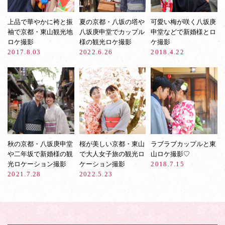
上品で華やかに袴と振
夏の京都・八坂の塔や
可愛い梅が咲く八坂庚
袖で京都・東山観光地
八坂庚申堂でカップル
申堂などで新婚様とロ
ロケ撮影
様の観光ロケ撮影
ケ撮影
2017.8.03
2022.6.26
2018.4.22
秋の京都・八坂庚申堂
桜が美しい京都・東山
ラブラブカップルと東
や二年坂で新婚様の観
で大人女子旅の観光ロ
山ロケ撮影♡
光ロケーション撮影
ケーション撮影
2018.7.15
2021.7.28
2022.5.23