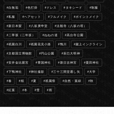
白無垢
色打掛
ドレス
タキシード
制服
私服
ヘアセット
フルメイク
ポイントメイク
新日本髪
八坂庚申堂
法観寺（八坂の塔）
二寧坂（二年坂）
ねねの道
高台寺公園
祇園白川
祇園花見小路
鴨川
蹴上インクライン
京都国立博物館
円山公園
辰巳大明神
安井金比羅宮
豊国神社
新日吉神宮
粟田神社
下鴨神社
神社撮影
三十三間堂通し矢
大学
春
桜
夏
祇園祭
自然・葉緑
秋
紅葉
冬
雪
雨