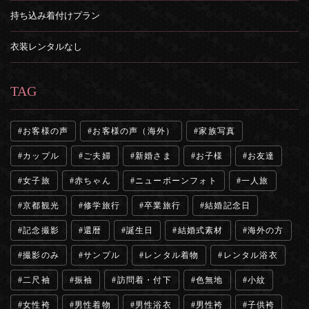
持ち込み着付けプラン
衣装レンタルなし
TAG
お客様の声
お客様の声（海外）
家族写真
カップル
ご夫婦
新婚さま
お子様
お友達
女子旅
赤ちゃん
ニューボーンフォト
一人旅
京都観光
修学旅行
卒業旅行
結婚記念日
記念撮影
還暦
誕生日
結婚式素材
海外の方
撮影のみ
サンプル
レンタル着物
レンタル浴衣
二尺袖
振袖
訪問着・付下
色無地
小紋
女性袴
男性着物
男性浴衣
男性袴
子供袴