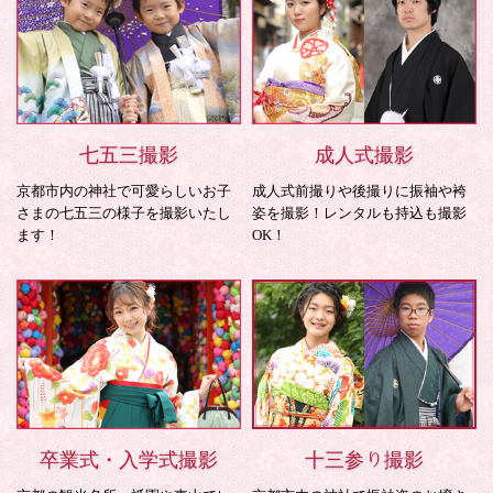
七五三撮影
成人式撮影
京都市内の神社で可愛らしいお子
成人式前撮りや後撮りに振袖や袴
さまの七五三の様子を撮影いたし
姿を撮影！レンタルも持込も撮影
ます！
OK！
卒業式・入学式撮影
十三参り撮影