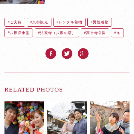
ご夫婦
京都観光
レンタル着物
男性着物
八坂庚申堂
法観寺（八坂の塔）
高台寺公園
冬
RELATED PHOTOS