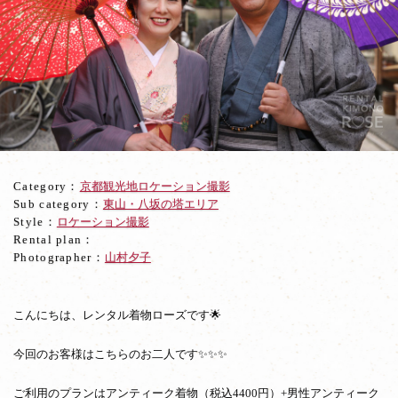
着
物
ロ
ー
ズ
の
ロ
ケ
ー
シ
Category：
京都観光地ロケーション撮影
ョ
Sub category：
東山・八坂の塔エリア
ン
Style：
ロケーション撮影
撮
Rental plan：
影
Photographer：
山村夕子
プ
ラ
ン
で、
こんにちは、レンタル着物ローズです🌟
冬
の
今回のお客様はこちらのお二人です✨✨✨
京
都
ご利用のプランはアンティーク着物（税込4400円）+男性アンティーク