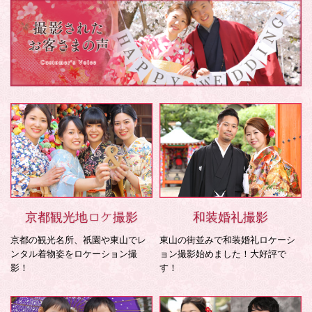
京都観光地ロケ撮影
和装婚礼撮影
京都の観光名所、祇園や東山でレ
東山の街並みで和装婚礼ロケーシ
ンタル着物姿をロケーション撮
ョン撮影始めました！大好評で
影！
す！