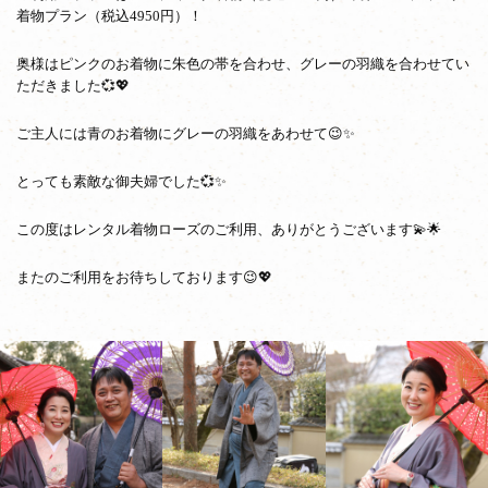
を
着物プラン（税込4950円）！
着
物
奥様はピンクのお着物に朱色の帯を合わせ、グレーの羽織を合わせてい
散
ただきました💞💖
策
ご主人には青のお着物にグレーの羽織をあわせて😉✨
とっても素敵な御夫婦でした💞✨
この度はレンタル着物ローズのご利用、ありがとうございます💫🌟
またのご利用をお待ちしております😉💖