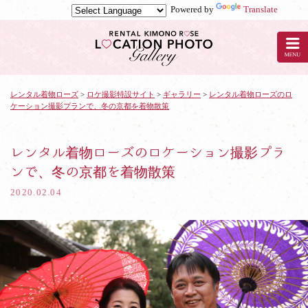
Powered by
Translate
京
都
の
レ
ン
タ
レンタル着物ローズ
>
ロケ撮影特設サイト
>
ギャラリー
>
レンタル着物ローズのロ
ケーション撮影プランで、冬の京都を着物散策
ル
着
物
ロ
レンタル着物ローズのロケーション撮影プラ
ー
ンで、冬の京都を着物散策
ズ
で
2020.02.04
ロ
ケ
撮
影：
レ
ン
タ
ル