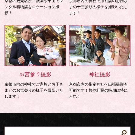
京都の観光名所、祇園や東山でレ
京都市内の神社で振袖姿のお嬢さ
ンタル着物姿をロケーション撮
まの十三参りの様子を撮影いたし
影！
ます！
お宮参り撮影
神社撮影
京都市内の神社でご家族とお子さ
京都市内の指定神社へ出張撮影も
まとのお宮参りの様子を撮影いた
可能です！桜や紅葉の時期は特に
します！
人気！