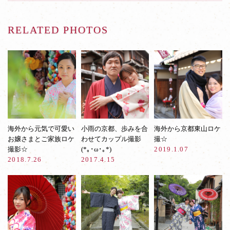
RELATED PHOTOS
海外から元気で可愛い
小雨の京都、歩みを合
海外から京都東山ロケ
お嬢さまとご家族ロケ
わせてカップル撮影
撮☆
撮影☆
(*｡･ω･｡*)
2019.1.07
2018.7.26
2017.4.15