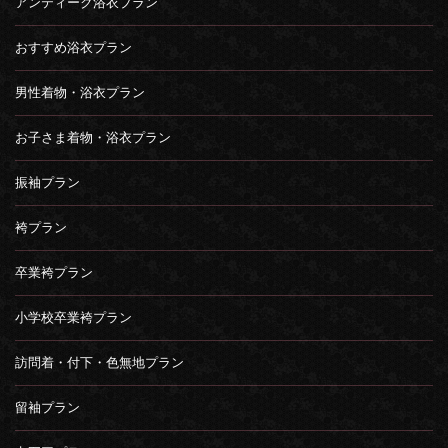
アンティーク浴衣プラン
おすすめ浴衣プラン
男性着物・浴衣プラン
お子さま着物・浴衣プラン
振袖プラン
袴プラン
卒業袴プラン
小学校卒業袴プラン
訪問着・付下・色無地プラン
留袖プラン