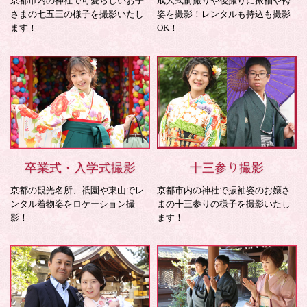
京都市内の神社で可愛らしいお子
成人式前撮りや後撮りに振袖や袴
さまの七五三の様子を撮影いたし
姿を撮影！レンタルも持込も撮影
ます！
OK！
卒業式・入学式撮影
十三参り撮影
京都の観光名所、祇園や東山でレ
京都市内の神社で振袖姿のお嬢さ
ンタル着物姿をロケーション撮
まの十三参りの様子を撮影いたし
影！
ます！