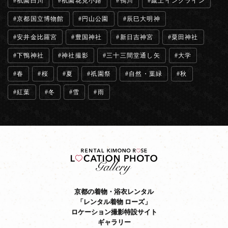
祇園白川
祇園花見小路
鴨川
蹴上インクライン
京都国立博物館
円山公園
辰巳大明神
安井金比羅宮
豊国神社
新日吉神宮
粟田神社
下鴨神社
神社撮影
三十三間堂通し矢
大学
春
桜
夏
祇園祭
自然・葉緑
秋
紅葉
冬
雪
雨
京都の着物・浴衣レンタル
「レンタル着物 ローズ」
ロケーション撮影特設サイト
ギャラリー