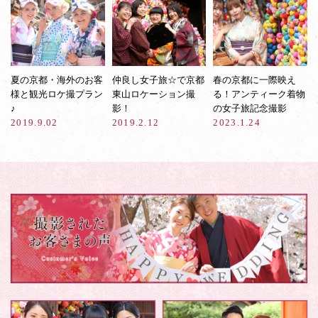
夏の京都・海外のお客
仲良し女子旅☆で京都
春の京都に一際映え
様と観光ロケ撮プラン
東山ロケーション撮
る！アンティーク着物
♪
影！
の女子旅記念撮影
2019.9.02
2019.2.12
2023.1.24