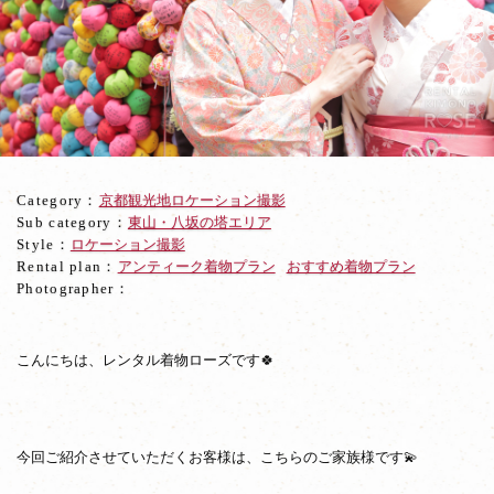
山
ロ
ケ
ー
シ
ョ
ン
撮
影
Category：
京都観光地ロケーション撮影
☆
Sub category：
東山・八坂の塔エリア
Style：
ロケーション撮影
Rental plan：
アンティーク着物プラン
おすすめ着物プラン
Photographer：
こんにちは、レンタル着物ローズです🍀
今回ご紹介させていただくお客様は、こちらのご家族様です💫