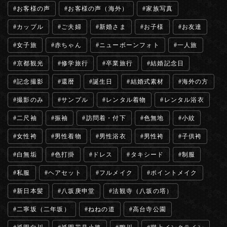
お客様の声
お客様の声（海外）
家族写真
カップル
ご夫婦
新婚さま
お子様
お友達
女子旅
赤ちゃん
ニューボーンフォト
一人旅
京都観光
修学旅行
卒業旅行
結婚記念日
記念撮影
還暦
誕生日
結婚式素材
海外の方
撮影のみ
サンプル
レンタル着物
レンタル浴衣
二尺袖
振袖
訪問着・付下
色無地
小紋
女性袴
男性着物
男性浴衣
男性袴
子供袴
白無垢
色打掛
ドレス
タキシード
制服
私服
ヘアセット
フルメイク
ポイントメイク
新日本髪
八坂庚申堂
法観寺（八坂の塔）
二寧坂（二年坂）
ねねの道
高台寺公園