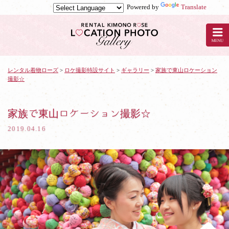
Powered by
Translate
京
都
の
レ
ン
タ
レンタル着物ローズ
>
ロケ撮影特設サイト
>
ギャラリー
>
家族で東山ロケーション
撮影☆
ル
着
物
ロ
家族で東山ロケーション撮影☆
ー
2019.04.16
ズ
で
ロ
ケ
撮
影：
家
族
で
東