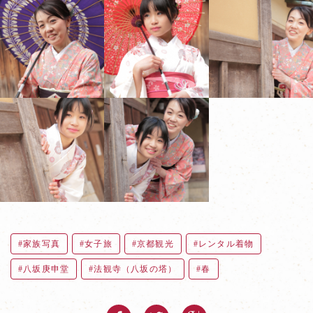
家族写真
女子旅
京都観光
レンタル着物
八坂庚申堂
法観寺（八坂の塔）
春