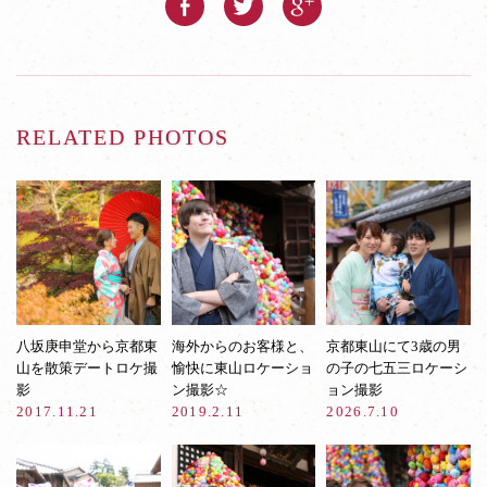
RELATED PHOTOS
八坂庚申堂から京都東
海外からのお客様と、
京都東山にて3歳の男
山を散策デートロケ撮
愉快に東山ロケーショ
の子の七五三ロケーシ
影
ン撮影☆
ョン撮影
2017.11.21
2019.2.11
2026.7.10