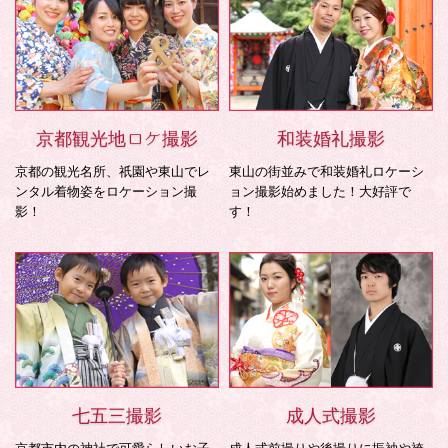
京都観光地ロケ撮影
和装婚礼撮影
京都の観光名所、祇園や東山でレ
東山の街並みで和装婚礼ロケーシ
ンタル着物姿をロケーション撮
ョン撮影始めました！大好評で
影！
す！
七五三撮影
成人式撮影