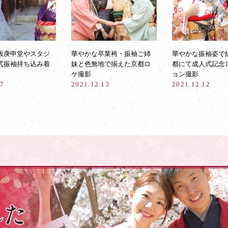
坂庚申堂やスタジ
華やかな卒業袴・振袖ご姉
華やかな振袖姿で
式振袖持ち込み着
妹と色無地で揃えた京都ロ
都にて成人式記念
ケ撮影
ョン撮影
17
2021.12.13
2021.12.12