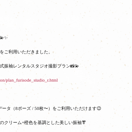
✨
をご利用いただきました。
振袖レンタルスタジオ撮影プラン📸💫
on/plan_furisode_studio_r.html
タ（8ポーズ / 50枚〜）をご利用いただけます😉
のクリーム+橙色を基調とした美しい振袖👘