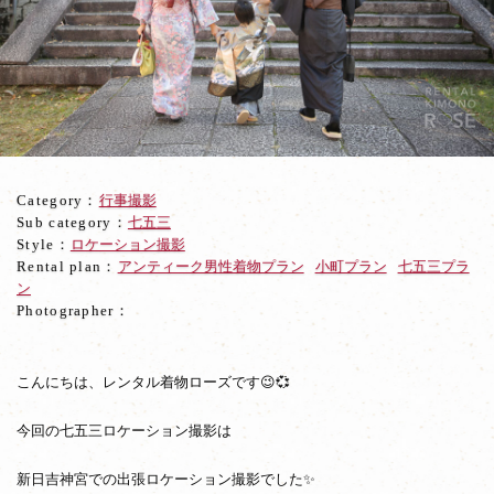
宮
で
七
五
三
ロ
ケ
ー
シ
Category：
行事撮影
ョ
Sub category：
七五三
ン
Style：
ロケーション撮影
撮
Rental plan：
アンティーク男性着物プラン
小町プラン
七五三プラ
影
ン
Photographer：
こんにちは、レンタル着物ローズです😉💞
今回の七五三ロケーション撮影は
新日吉神宮での出張ロケーション撮影でした✨