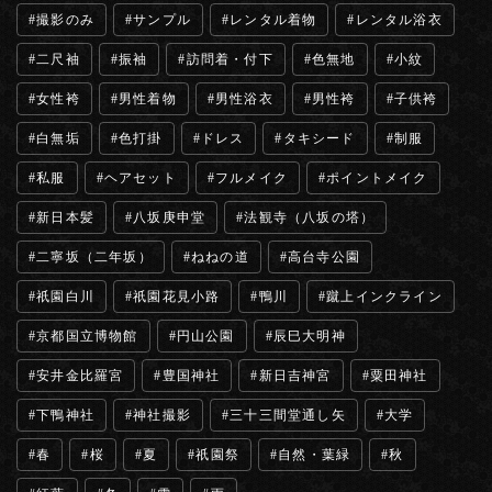
撮影のみ
サンプル
レンタル着物
レンタル浴衣
二尺袖
振袖
訪問着・付下
色無地
小紋
女性袴
男性着物
男性浴衣
男性袴
子供袴
白無垢
色打掛
ドレス
タキシード
制服
私服
ヘアセット
フルメイク
ポイントメイク
新日本髪
八坂庚申堂
法観寺（八坂の塔）
二寧坂（二年坂）
ねねの道
高台寺公園
祇園白川
祇園花見小路
鴨川
蹴上インクライン
京都国立博物館
円山公園
辰巳大明神
安井金比羅宮
豊国神社
新日吉神宮
粟田神社
下鴨神社
神社撮影
三十三間堂通し矢
大学
春
桜
夏
祇園祭
自然・葉緑
秋