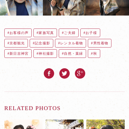
お客様の声
家族写真
ご夫婦
お子様
京都観光
記念撮影
レンタル着物
男性着物
新日吉神宮
神社撮影
自然・葉緑
秋
RELATED PHOTOS