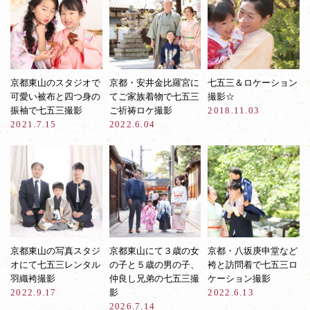
京都東山のスタジオで
京都・安井金比羅宮に
七五三＆ロケーション
可愛い被布と四つ身の
てご家族着物で七五三
撮影☆
振袖で七五三撮影
ご祈祷ロケ撮影
2018.11.03
2021.7.15
2022.6.04
京都東山の写真スタジ
京都東山にて３歳の女
京都・八坂庚申堂など
オにて七五三レンタル
の子と５歳の男の子、
袴と訪問着で七五三ロ
羽織袴撮影
仲良し兄弟の七五三撮
ケーション撮影
2022.9.17
影
2022.6.13
2026.7.14