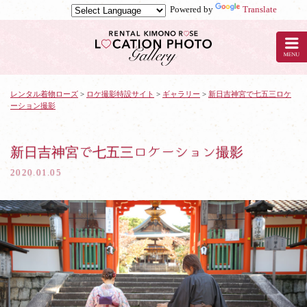
Powered by
Translate
京
都
の
レ
ン
タ
レンタル着物ローズ
>
ロケ撮影特設サイト
>
ギャラリー
>
新日吉神宮で七五三ロケ
ーション撮影
ル
着
物
ロ
新日吉神宮で七五三ロケーション撮影
ー
2020.01.05
ズ
で
ロ
ケ
撮
影：
新
日
吉
神