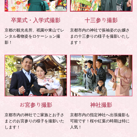
卒業式・入学式撮影
十三参り撮影
京都の観光名所、祇園や東山でレ
京都市内の神社で振袖姿のお嬢さ
ンタル着物姿をロケーション撮
まの十三参りの様子を撮影いたし
影！
ます！
お宮参り撮影
神社撮影
京都市内の神社でご家族とお子さ
京都市内の指定神社へ出張撮影も
まとのお宮参りの様子を撮影いた
可能です！桜や紅葉の時期は特に
します！
人気！