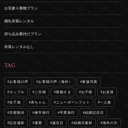
お宮参り着物プラン
婚礼衣装レンタル
持ち込み着付けプラン
衣装レンタルなし
TAG
お客様の声
お客様の声（海外）
家族写真
カップル
ご夫婦
新婚さま
お子様
お友達
女子旅
赤ちゃん
ニューボーンフォト
一人旅
京都観光
修学旅行
卒業旅行
結婚記念日
記念撮影
還暦
誕生日
結婚式素材
海外の方