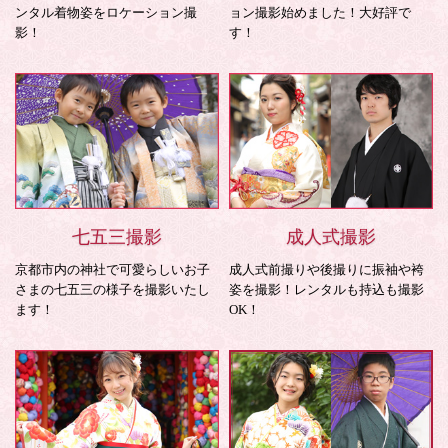
ンタル着物姿をロケーション撮
ョン撮影始めました！大好評で
影！
す！
七五三撮影
成人式撮影
京都市内の神社で可愛らしいお子
成人式前撮りや後撮りに振袖や袴
さまの七五三の様子を撮影いたし
姿を撮影！レンタルも持込も撮影
ます！
OK！