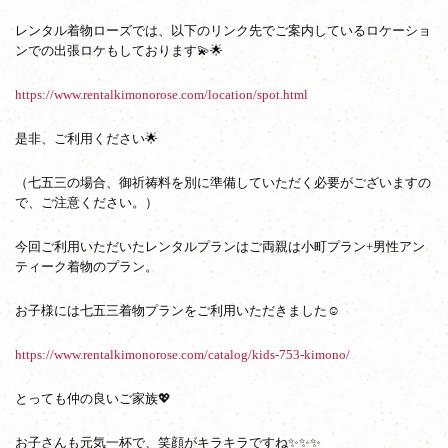
レンタル着物ローズでは、以下のリンク先でご案内しているロケーショ
ンでの出張ロケもしております💫🌟
https://www.rentalkimonorose.com/location/spot.html
是非、ご利用ください🌟
（七五三の場合、御祈祷料を別に準備していただく必要がございますの
で、ご注意ください。）
今回ご利用いただいたレンタルプランはご両親は小町プラン+男性アン
ティーク着物のプラン。
お子様には七五三着物プランをご利用いただきました☺
https://www.rentalkimonorose.com/catalog/kids-753-kimono/
とっても仲の良いご家族💖
お子さんも元気一杯で、笑顔がキラキラですね✨✨✨