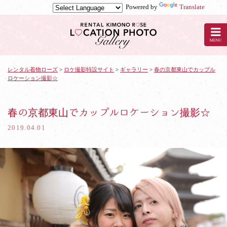
Powered by
Translate
京
都
の
レ
ン
タ
レンタル着物ローズ
>
ロケ撮影特設サイト
>
ギャラリー
>
春の京都東山でカップル
ロケーション撮影☆
ル
着
物
ロ
春の京都東山でカップルロケーション撮影☆
ー
2019.04.01
ズ
で
ロ
ケ
撮
影：
春
の
京
都