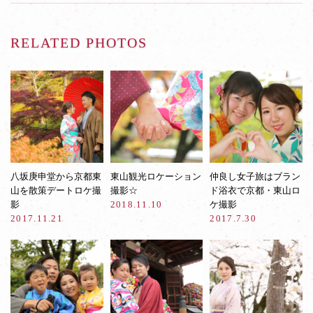
RELATED PHOTOS
八坂庚申堂から京都東
東山観光ロケーション
仲良し女子旅はブラン
山を散策デートロケ撮
撮影☆
ド浴衣で京都・東山ロ
影
2018.11.10
ケ撮影
2017.11.21
2017.7.30