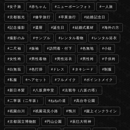
女子旅
赤ちゃん
ニューボーンフォト
一人旅
京都観光
修学旅行
卒業旅行
結婚記念日
記念撮影
還暦
誕生日
結婚式素材
海外の方
撮影のみ
サンプル
レンタル着物
レンタル浴衣
二尺袖
振袖
訪問着・付下
色無地
小紋
女性袴
男性着物
男性浴衣
男性袴
子供袴
白無垢
色打掛
ドレス
タキシード
制服
私服
ヘアセット
フルメイク
ポイントメイク
新日本髪
八坂庚申堂
法観寺（八坂の塔）
二寧坂（二年坂）
ねねの道
高台寺公園
祇園白川
祇園花見小路
鴨川
蹴上インクライン
京都国立博物館
円山公園
辰巳大明神