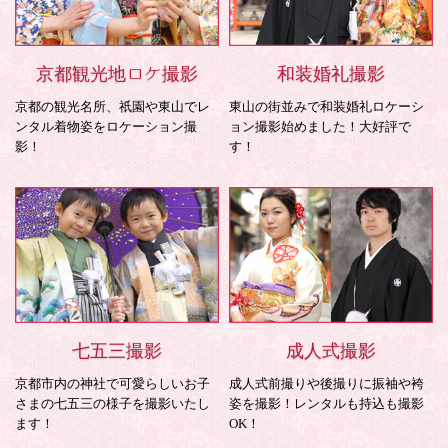
京都観光地ロケ撮影
和装婚礼撮影
京都の観光名所、祇園や東山でレ
東山の街並みで和装婚礼ロケーシ
ンタル着物姿をロケーション撮
ョン撮影始めました！大好評で
影！
す！
七五三撮影
成人式撮影
京都市内の神社で可愛らしいお子
成人式前撮りや後撮りに振袖や袴
さまの七五三の様子を撮影いたし
姿を撮影！レンタルも持込も撮影
ます！
OK！