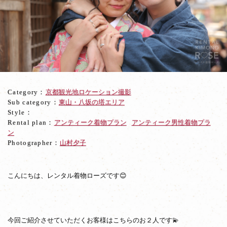
東
山
で
カ
ッ
プ
ル
ロ
ケ
Category：
京都観光地ロケーション撮影
ー
Sub category：
東山・八坂の塔エリア
シ
Style：
ョ
Rental plan：
アンティーク着物プラン
アンティーク男性着物プラ
ン
ン
撮
Photographer：
山村夕子
影
☆
こんにちは、レンタル着物ローズです😊
今回ご紹介させていただくお客様はこちらのお２人です💫