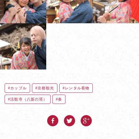
カップル
京都観光
レンタル着物
法観寺（八坂の塔）
春