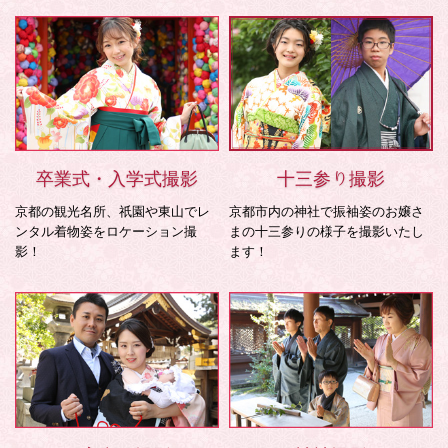
卒業式・入学式撮影
十三参り撮影
京都の観光名所、祇園や東山でレ
京都市内の神社で振袖姿のお嬢さ
ンタル着物姿をロケーション撮
まの十三参りの様子を撮影いたし
影！
ます！