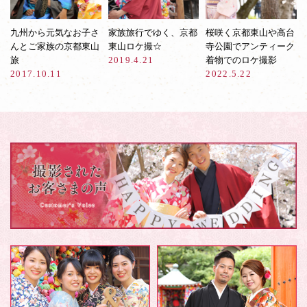
九州から元気なお子さ
家族旅行でゆく、京都
桜咲く京都東山や高台
んとご家族の京都東山
東山ロケ撮☆
寺公園でアンティーク
旅
2019.4.21
着物でのロケ撮影
2017.10.11
2022.5.22