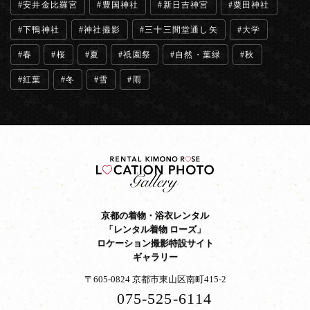
安井金比羅宮
豊国神社
新日吉神宮
粟田神社
下鴨神社
神社撮影
三十三間堂通し矢
大学
春
桜
夏
祇園祭
自然・葉緑
秋
紅葉
冬
雪
雨
京都の着物・浴衣レンタル
「レンタル着物 ローズ」
ロケーション撮影特設サイト
ギャラリー
〒605-0824 京都市東山区南町415-2
075-525-6114