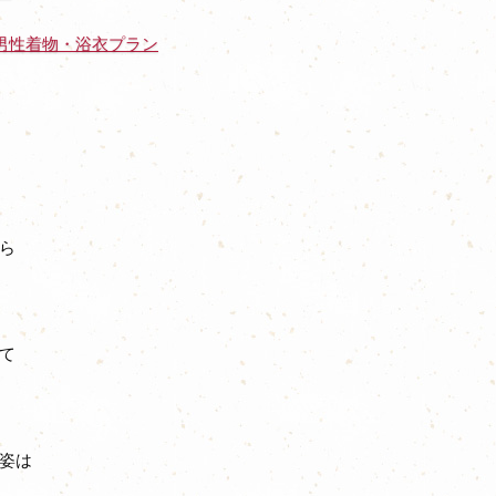
男性着物・浴衣プラン
ら
て
姿は