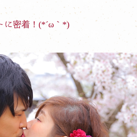
に密着！(*´ω｀*)