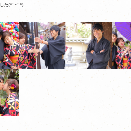
(*´﹀`*)