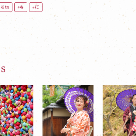
ル着物
春
桜
OS