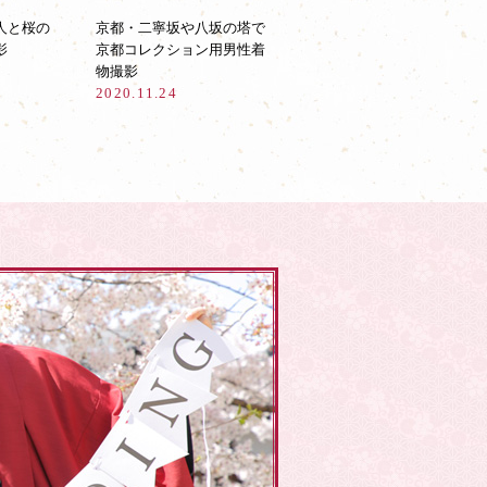
人と桜の
京都・二寧坂や八坂の塔で
影
京都コレクション用男性着
物撮影
2020.11.24