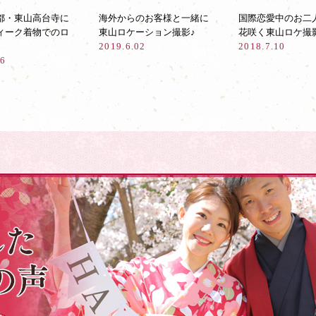
都・東山高台寺に
海外からのお客様と一緒に
国際恋愛中のお二
ィーク着物でのロ
東山ロケーション撮影♪
花咲く東山ロケ撮
2019.6.02
2018.7.10
06