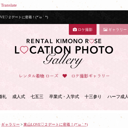
Translate
♡２デートに密着！(*´ω｀*)
ロケ撮影
ギャラリー
レンタル着物 ローズ
ロケ撮影ギャラリー
婚礼
成人式
七五三
卒業式・入学式
十三参り
ハーフ成
>
ギャラリー
>
東山LOVE♡２デートに密着！(*´ω｀*)