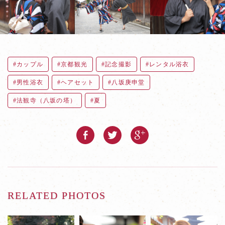
カップル
京都観光
記念撮影
レンタル浴衣
男性浴衣
ヘアセット
八坂庚申堂
法観寺（八坂の塔）
夏
RELATED PHOTOS