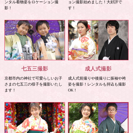
ンタル着物姿をロケーション撮
ョン撮影始めました！大好評で
影！
す！
七五三撮影
成人式撮影
京都市内の神社で可愛らしいお子
成人式前撮りや後撮りに振袖や袴
さまの七五三の様子を撮影いたし
姿を撮影！レンタルも持込も撮影
ます！
OK！