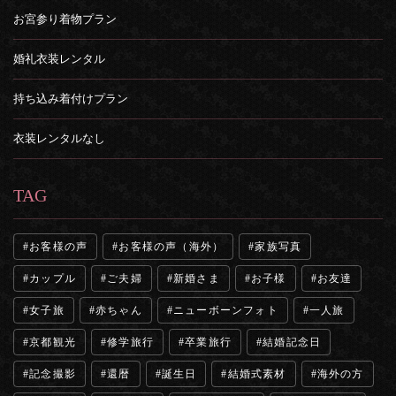
お宮参り着物プラン
婚礼衣装レンタル
持ち込み着付けプラン
衣装レンタルなし
TAG
お客様の声
お客様の声（海外）
家族写真
カップル
ご夫婦
新婚さま
お子様
お友達
女子旅
赤ちゃん
ニューボーンフォト
一人旅
京都観光
修学旅行
卒業旅行
結婚記念日
記念撮影
還暦
誕生日
結婚式素材
海外の方