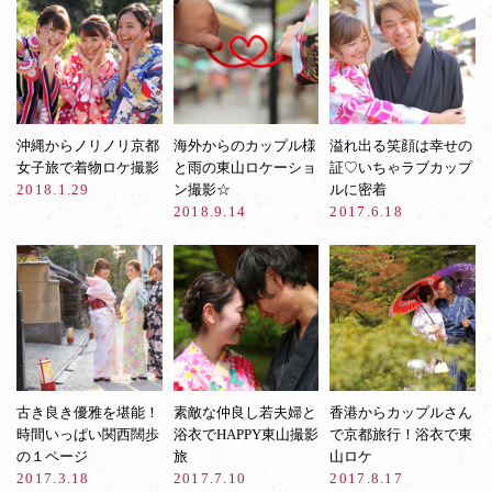
沖縄からノリノリ京都
海外からのカップル様
溢れ出る笑顔は幸せの
女子旅で着物ロケ撮影
と雨の東山ロケーショ
証♡いちゃラブカップ
2018.1.29
ン撮影☆
ルに密着
2018.9.14
2017.6.18
古き良き優雅を堪能！
素敵な仲良し若夫婦と
香港からカップルさん
時間いっぱい関西闊歩
浴衣でHAPPY東山撮影
で京都旅行！浴衣で東
の１ページ
旅
山ロケ
2017.3.18
2017.7.10
2017.8.17