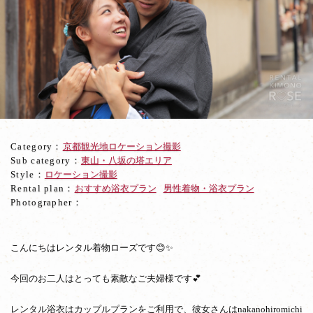
東
山
散
策！
ラ
ブ
ラ
ブ
な
ご
Category：
京都観光地ロケーション撮影
夫
Sub category：
東山・八坂の塔エリア
婦
Style：
ロケーション撮影
と
Rental plan：
おすすめ浴衣プラン
男性着物・浴衣プラン
ロ
Photographer：
ケ
撮
影
☆
こんにちはレンタル着物ローズです😊✨
今回のお二人はとっても素敵なご夫婦様です💕
レンタル浴衣はカップルプランをご利用で、彼女さんはnakanohiromichi