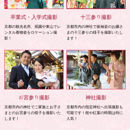
卒業式・入学式撮影
十三参り撮影
京都の観光名所、祇園や東山でレ
京都市内の神社で振袖姿のお嬢さ
ンタル着物姿をロケーション撮
まの十三参りの様子を撮影いたし
影！
ます！
お宮参り撮影
神社撮影
京都市内の神社でご家族とお子さ
京都市内の指定神社へ出張撮影も
まとのお宮参りの様子を撮影いた
可能です！桜や紅葉の時期は特に
します！
人気！