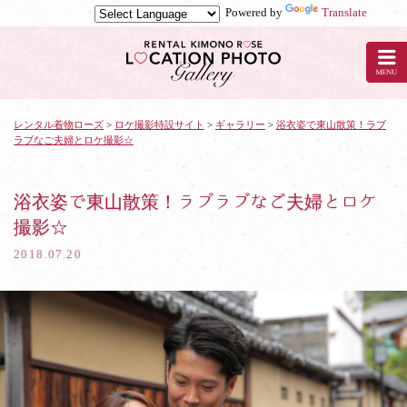
Powered by
Translate
京
都
の
レ
ン
タ
レンタル着物ローズ
>
ロケ撮影特設サイト
>
ギャラリー
>
浴衣姿で東山散策！ラブ
ラブなご夫婦とロケ撮影☆
ル
着
物
ロ
浴衣姿で東山散策！ラブラブなご夫婦とロケ
ー
撮影☆
ズ
で
2018.07.20
ロ
ケ
撮
影：
浴
衣
姿
で