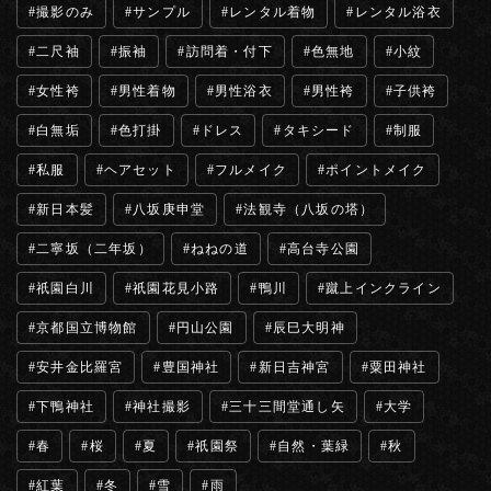
撮影のみ
サンプル
レンタル着物
レンタル浴衣
二尺袖
振袖
訪問着・付下
色無地
小紋
女性袴
男性着物
男性浴衣
男性袴
子供袴
白無垢
色打掛
ドレス
タキシード
制服
私服
ヘアセット
フルメイク
ポイントメイク
新日本髪
八坂庚申堂
法観寺（八坂の塔）
二寧坂（二年坂）
ねねの道
高台寺公園
祇園白川
祇園花見小路
鴨川
蹴上インクライン
京都国立博物館
円山公園
辰巳大明神
安井金比羅宮
豊国神社
新日吉神宮
粟田神社
下鴨神社
神社撮影
三十三間堂通し矢
大学
春
桜
夏
祇園祭
自然・葉緑
秋
紅葉
冬
雪
雨