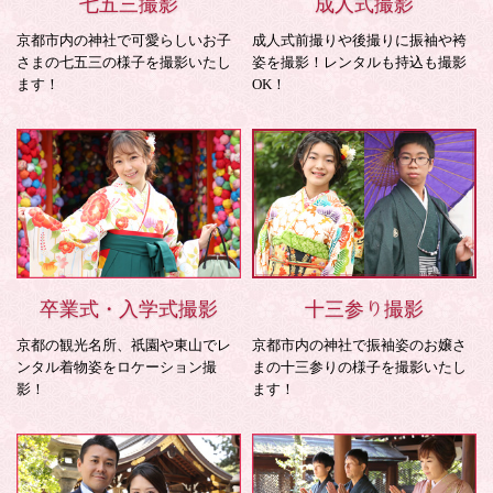
七五三撮影
成人式撮影
京都市内の神社で可愛らしいお子
成人式前撮りや後撮りに振袖や袴
さまの七五三の様子を撮影いたし
姿を撮影！レンタルも持込も撮影
ます！
OK！
卒業式・入学式撮影
十三参り撮影
京都の観光名所、祇園や東山でレ
京都市内の神社で振袖姿のお嬢さ
ンタル着物姿をロケーション撮
まの十三参りの様子を撮影いたし
影！
ます！