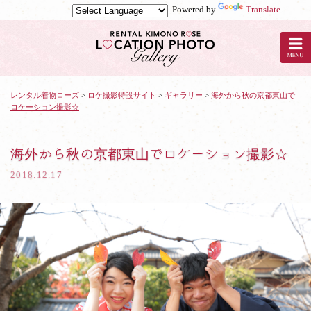
Powered by
Translate
京
都
の
レ
ン
タ
レンタル着物ローズ
>
ロケ撮影特設サイト
>
ギャラリー
>
海外から秋の京都東山で
ロケーション撮影☆
ル
着
物
ロ
海外から秋の京都東山でロケーション撮影☆
ー
2018.12.17
ズ
で
ロ
ケ
撮
影：
海
外
か
ら