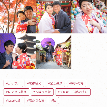
カップル
京都観光
記念撮影
海外の方
レンタル着物
八坂庚申堂
法観寺（八坂の塔）
ねねの道
高台寺公園
秋