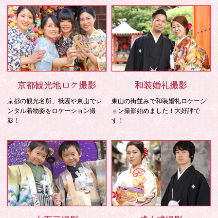
京都観光地ロケ撮影
和装婚礼撮影
京都の観光名所、祇園や東山でレ
東山の街並みで和装婚礼ロケーシ
ンタル着物姿をロケーション撮
ョン撮影始めました！大好評で
影！
す！