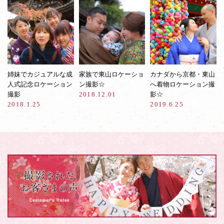
姉妹でカジュアルな成
家族で東山ロケーショ
カナダから京都・東山
人式記念ロケーション
ン撮影☆
へ着物ロケーション撮
撮影
2018.12.01
影☆
2018.1.25
2019.6.25