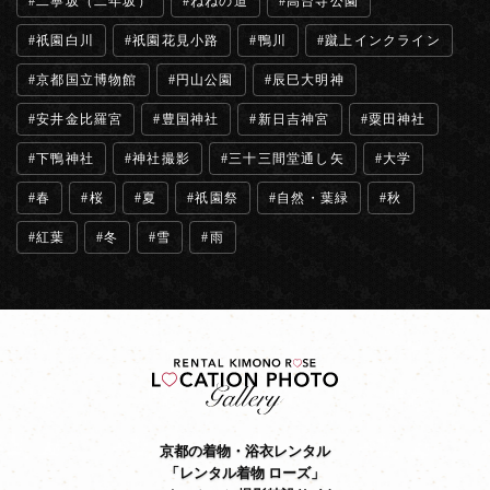
二寧坂（二年坂）
ねねの道
高台寺公園
祇園白川
祇園花見小路
鴨川
蹴上インクライン
京都国立博物館
円山公園
辰巳大明神
安井金比羅宮
豊国神社
新日吉神宮
粟田神社
下鴨神社
神社撮影
三十三間堂通し矢
大学
春
桜
夏
祇園祭
自然・葉緑
秋
紅葉
冬
雪
雨
京都の着物・浴衣レンタル
「レンタル着物 ローズ」