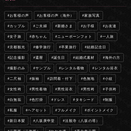
お客様の声
お客様の声（海外）
家族写真
カップル
ご夫婦
新婚さま
お子様
お友達
女子旅
赤ちゃん
ニューボーンフォト
一人旅
京都観光
修学旅行
卒業旅行
結婚記念日
記念撮影
還暦
誕生日
結婚式素材
海外の方
撮影のみ
サンプル
レンタル着物
レンタル浴衣
二尺袖
振袖
訪問着・付下
色無地
小紋
女性袴
男性着物
男性浴衣
男性袴
子供袴
白無垢
色打掛
ドレス
タキシード
制服
私服
ヘアセット
フルメイク
ポイントメイク
新日本髪
八坂庚申堂
法観寺（八坂の塔）