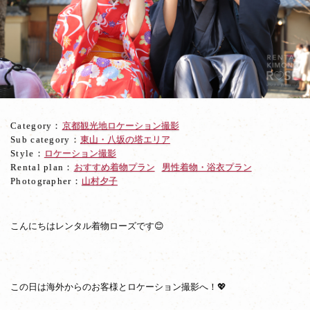
秋
の
京
都
東
山
で
ロ
ケ
Category：
京都観光地ロケーション撮影
ー
Sub category：
東山・八坂の塔エリア
シ
Style：
ロケーション撮影
ョ
Rental plan：
おすすめ着物プラン
男性着物・浴衣プラン
ン
Photographer：
山村夕子
撮
影
☆
こんにちはレンタル着物ローズです😊
この日は海外からのお客様とロケーション撮影へ！💖