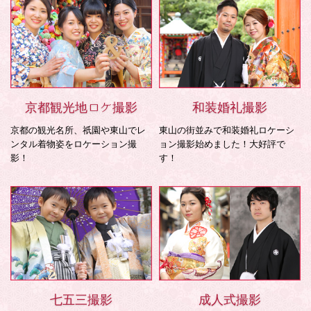
京都観光地ロケ撮影
和装婚礼撮影
京都の観光名所、祇園や東山でレ
東山の街並みで和装婚礼ロケーシ
ンタル着物姿をロケーション撮
ョン撮影始めました！大好評で
影！
す！
七五三撮影
成人式撮影