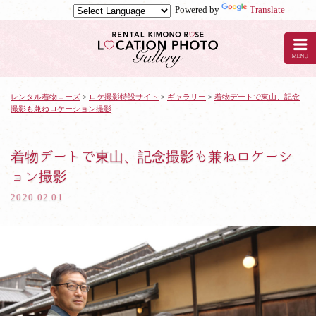
Powered by
Translate
京
都
の
レ
ン
タ
レンタル着物ローズ
>
ロケ撮影特設サイト
>
ギャラリー
>
着物デートで東山、記念
撮影も兼ねロケーション撮影
ル
着
物
ロ
着物デートで東山、記念撮影も兼ねロケーシ
ー
ョン撮影
ズ
で
2020.02.01
ロ
ケ
撮
影：
着
物
デ
ー