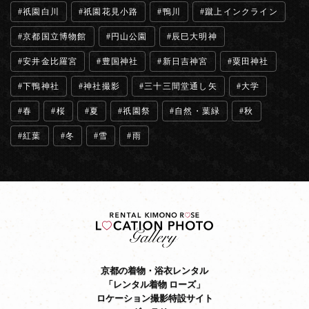
祇園白川
祇園花見小路
鴨川
蹴上インクライン
京都国立博物館
円山公園
辰巳大明神
安井金比羅宮
豊国神社
新日吉神宮
粟田神社
下鴨神社
神社撮影
三十三間堂通し矢
大学
春
桜
夏
祇園祭
自然・葉緑
秋
紅葉
冬
雪
雨
京都の着物・浴衣レンタル
「レンタル着物 ローズ」
ロケーション撮影特設サイト