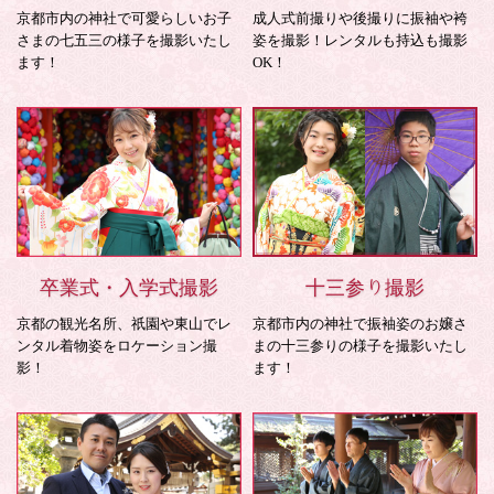
京都市内の神社で可愛らしいお子
成人式前撮りや後撮りに振袖や袴
さまの七五三の様子を撮影いたし
姿を撮影！レンタルも持込も撮影
ます！
OK！
卒業式・入学式撮影
十三参り撮影
京都の観光名所、祇園や東山でレ
京都市内の神社で振袖姿のお嬢さ
ンタル着物姿をロケーション撮
まの十三参りの様子を撮影いたし
影！
ます！