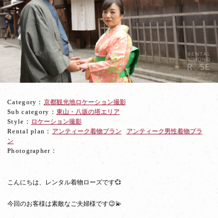
ト
で
東
山、
記
念
撮
影
も
兼
Category：
京都観光地ロケーション撮影
ね
Sub category：
東山・八坂の塔エリア
ロ
Style：
ロケーション撮影
ケ
Rental plan：
アンティーク着物プラン
アンティーク男性着物プラ
ー
ン
シ
Photographer：
ョ
ン
撮
影
こんにちは、レンタル着物ローズです💞
今回のお客様は素敵なご夫婦様です😉💫