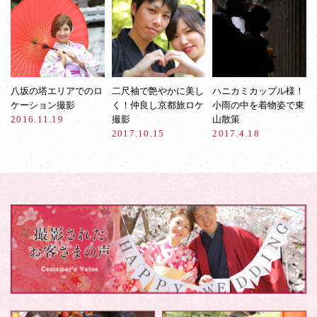
八坂の塔エリアでのロ
二尺袖で艶やかに美し
ハニカミカップル様！
ケーション撮影
く！仲良し京都旅ロケ
小雨の中を着物姿で東
2016.11.19
撮影
山散策
2017.10.15
2017.4.18