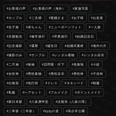
お客様の声
お客様の声（海外）
家族写真
カップル
ご夫婦
新婚さま
お子様
お友達
女子旅
赤ちゃん
ニューボーンフォト
一人旅
京都観光
修学旅行
卒業旅行
結婚記念日
記念撮影
還暦
誕生日
結婚式素材
海外の方
撮影のみ
サンプル
レンタル着物
レンタル浴衣
二尺袖
振袖
訪問着・付下
色無地
小紋
女性袴
男性着物
男性浴衣
男性袴
子供袴
白無垢
色打掛
ドレス
タキシード
制服
私服
ヘアセット
フルメイク
ポイントメイク
新日本髪
八坂庚申堂
法観寺（八坂の塔）
二寧坂（二年坂）
ねねの道
高台寺公園