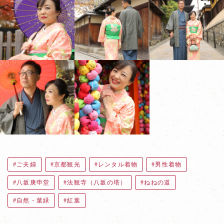
ご夫婦
京都観光
レンタル着物
男性着物
八坂庚申堂
法観寺（八坂の塔）
ねねの道
自然・葉緑
紅葉