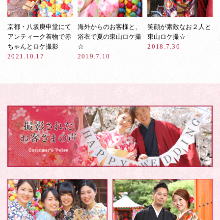
京都・八坂庚申堂にて
海外からのお客様と、
笑顔が素敵なお２人と
アンティーク着物で赤
浴衣で夏の東山ロケ撮
東山ロケ撮☆
ちゃんとロケ撮影
☆
2018.7.30
2021.10.17
2019.7.10