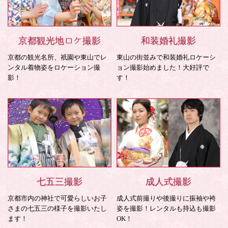
京都観光地ロケ撮影
和装婚礼撮影
京都の観光名所、祇園や東山でレ
東山の街並みで和装婚礼ロケーシ
ンタル着物姿をロケーション撮
ョン撮影始めました！大好評で
影！
す！
七五三撮影
成人式撮影
京都市内の神社で可愛らしいお子
成人式前撮りや後撮りに振袖や袴
さまの七五三の様子を撮影いたし
姿を撮影！レンタルも持込も撮影
ます！
OK！