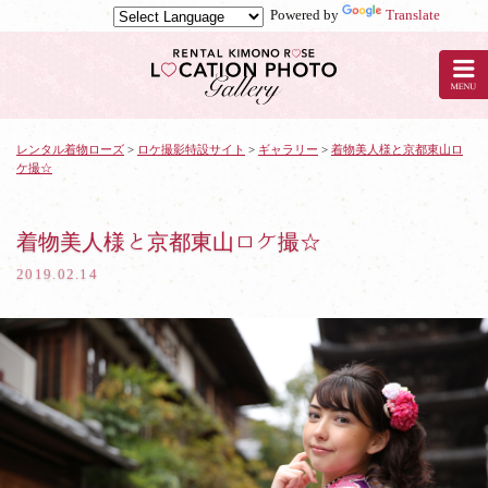
Powered by
Translate
京
都
の
レ
ン
タ
レンタル着物ローズ
>
ロケ撮影特設サイト
>
ギャラリー
>
着物美人様と京都東山ロ
ケ撮☆
ル
着
物
ロ
着物美人様と京都東山ロケ撮☆
ー
2019.02.14
ズ
で
ロ
ケ
撮
影：
着
物
美
人