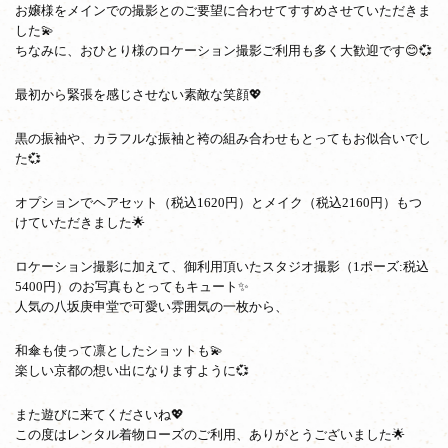
お嬢様をメインでの撮影とのご要望に合わせてすすめさせていただきま
した💫
ちなみに、おひとり様のロケーション撮影ご利用も多く大歓迎です😊💞
最初から緊張を感じさせない素敵な笑顔💖
黒の振袖や、カラフルな振袖と袴の組み合わせもとってもお似合いでし
た💞
オプションでヘアセット（税込1620円）とメイク（税込2160円）もつ
けていただきました🌟
ロケーション撮影に加えて、御利用頂いたスタジオ撮影（1ポーズ:税込
5400円）のお写真もとってもキュート✨
人気の八坂庚申堂で可愛い雰囲気の一枚から、
和傘も使って凛としたショットも💫
楽しい京都の想い出になりますように💞
また遊びに来てくださいね💖
この度はレンタル着物ローズのご利用、ありがとうございました🌟