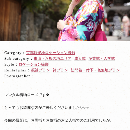
様
と
京
都
東
山
ロ
ケ
撮
Category：
京都観光地ロケーション撮影
☆
Sub category：
東山・八坂の塔エリア
成人式
卒業式・入学式
Style：
ロケーション撮影
Rental plan：
振袖プラン
袴プラン
訪問着・付下・色無地プラン
Photographer：
レンタル着物ローズです🍀
とってもお綺麗な方がご来店くださいました✨✨✨
今回の撮影は、お母様とお嬢様のお２人様でのご利用でしたが、