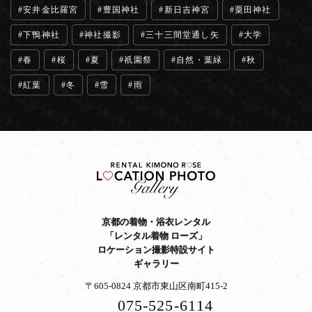
安井金比羅宮
豊国神社
新日吉神宮
粟田神社
下鴨神社
神社撮影
三十三間堂通し矢
大学
春
桜
夏
祇園祭
自然・葉緑
秋
紅葉
冬
雪
雨
京都の着物・浴衣レンタル
「レンタル着物 ローズ」
ロケーション撮影特設サイト
ギャラリー
〒605-0824 京都市東山区南町415-2
075-525-6114