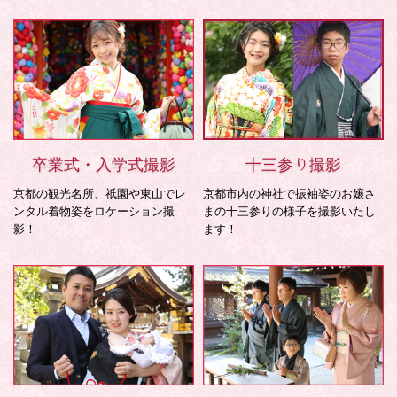
卒業式・入学式撮影
十三参り撮影
京都の観光名所、祇園や東山でレ
京都市内の神社で振袖姿のお嬢さ
ンタル着物姿をロケーション撮
まの十三参りの様子を撮影いたし
影！
ます！