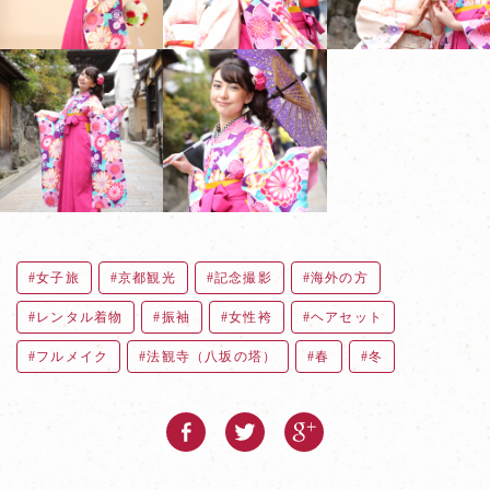
女子旅
京都観光
記念撮影
海外の方
レンタル着物
振袖
女性袴
ヘアセット
フルメイク
法観寺（八坂の塔）
春
冬