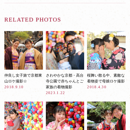
RELATED PHOTOS
仲良し女子旅で京都東
さわやかな京都・高台
桜舞い散る中、素敵な
山ロケ撮影☆
寺公園で赤ちゃんとご
着物姿で母娘ロケ撮影
2018.9.10
家族の着物撮影
2018.4.30
2023.1.22