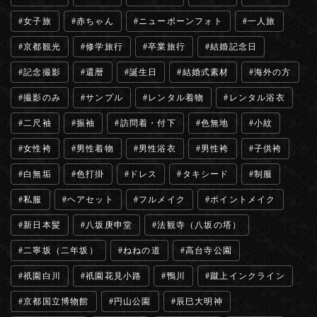
女子旅
赤ちゃん
ニューボーンフォト
一人旅
京都観光
修学旅行
卒業旅行
結婚記念日
記念撮影
還暦
誕生日
結婚式素材
海外の方
撮影のみ
サンプル
レンタル着物
レンタル浴衣
二尺袖
振袖
訪問着・付下
色無地
小紋
女性袴
男性着物
男性浴衣
男性袴
子供袴
白無垢
色打掛
ドレス
タキシード
制服
私服
ヘアセット
フルメイク
ポイントメイク
新日本髪
八坂庚申堂
法観寺（八坂の塔）
二寧坂（二年坂）
ねねの道
高台寺公園
祇園白川
祇園花見小路
鴨川
蹴上インクライン
京都国立博物館
円山公園
辰巳大明神