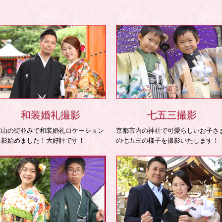
和装婚礼撮影
七五三撮影
東山の街並みで和装婚礼ロケーション
京都市内の神社で可愛らしいお子さ
撮影始めました！大好評です！
の七五三の様子を撮影いたします！