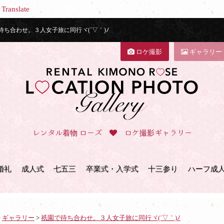
Translate
ち合わせ。３人女子旅に同行ヾ(´▽｀)ﾉ
ロケ撮影
ギャラリー
レンタル着物 ローズ
ロケ撮影ギャラリー
婚礼
成人式
七五三
卒業式・入学式
十三参り
ハーフ成
>
ギャラリー
>
祇園で待ち合わせ。３人女子旅に同行ヾ(´▽｀)ﾉ