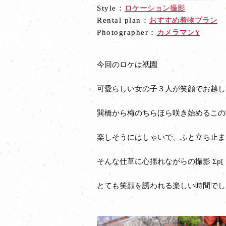
Style：
ロケーション撮影
Rental plan：
おすすめ着物プラン
Photographer：
カメラマンY
今回のロケは祇園
可愛らしい女の子３人が笑顔でお越し
巽橋から梅のちらほら咲き始めるこの頃(
楽しそうにはしゃいで、ふと立ち止ま
そんな仕草に心揺れながらの撮影 Σp[【
とても笑顔を誘われる楽しい時間でし