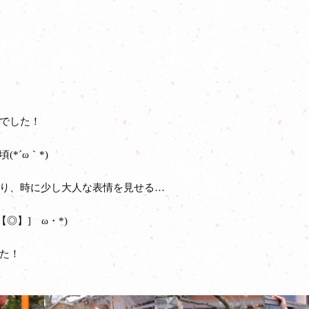
でした！
*´ω｀*)
り、時に少し大人な表情を見せる…
◎】]ゝω・*)
た！