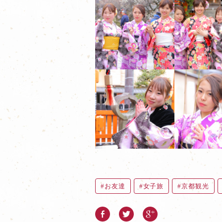
お友達
女子旅
京都観光