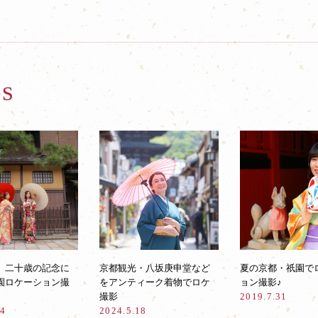
OS
、二十歳の記念に
京都観光・八坂庚申堂など
夏の京都・祇園で
園ロケーション撮
をアンティーク着物でロケ
ョン撮影♪
撮影
2019.7.31
14
2024.5.18