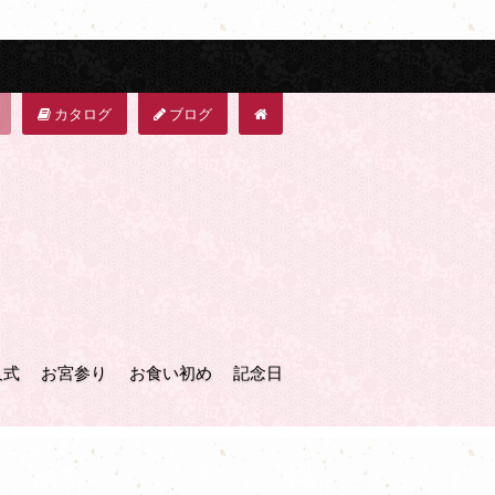
カタログ
ブログ
人式
お宮参り
お食い初め
記念日