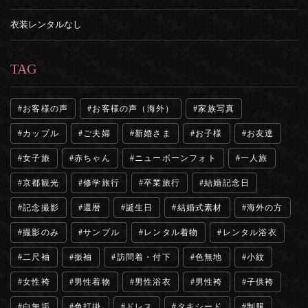
衣装レンタルなし
TAG
お客様の声
お客様の声（海外）
家族写真
カップル
ご夫婦
新婚さま
お子様
お友達
女子旅
赤ちゃん
ニューボーンフォト
一人旅
京都観光
修学旅行
卒業旅行
結婚記念日
記念撮影
還暦
誕生日
結婚式素材
海外の方
撮影のみ
サンプル
レンタル着物
レンタル浴衣
二尺袖
振袖
訪問着・付下
色無地
小紋
女性袴
男性着物
男性浴衣
男性袴
子供袴
白無垢
色打掛
ドレス
タキシード
制服