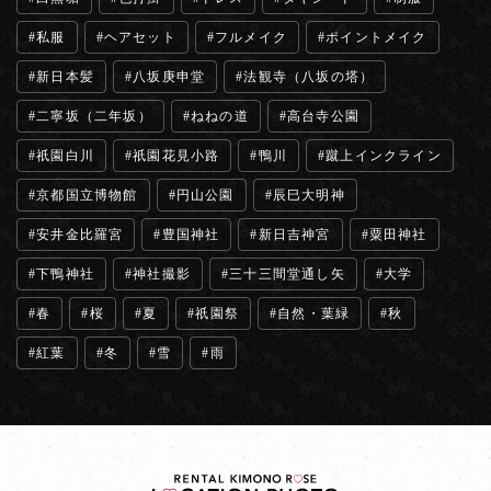
私服
ヘアセット
フルメイク
ポイントメイク
新日本髪
八坂庚申堂
法観寺（八坂の塔）
二寧坂（二年坂）
ねねの道
高台寺公園
祇園白川
祇園花見小路
鴨川
蹴上インクライン
京都国立博物館
円山公園
辰巳大明神
安井金比羅宮
豊国神社
新日吉神宮
粟田神社
下鴨神社
神社撮影
三十三間堂通し矢
大学
春
桜
夏
祇園祭
自然・葉緑
秋
紅葉
冬
雪
雨