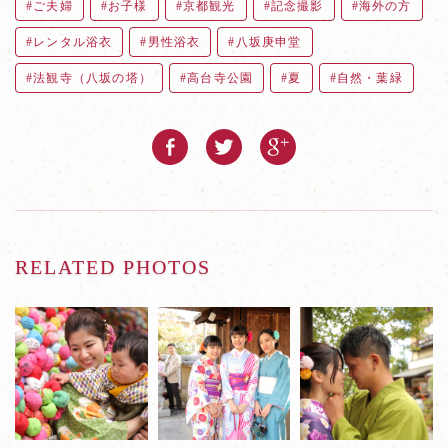
ご夫婦
お子様
京都観光
記念撮影
海外の方
レンタル浴衣
男性浴衣
八坂庚申堂
法観寺（八坂の塔）
高台寺公園
夏
自然・葉緑
RELATED PHOTOS