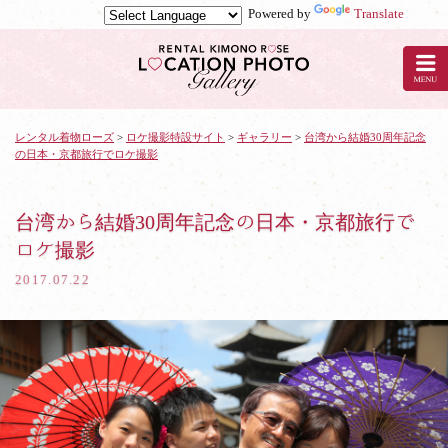
Powered by
Translate
京
都
の
レ
ン
タ
レンタル着物ローズ
>
ロケ撮影特設サイト
>
ギャラリー
>
台湾から結婚30周年記念
の日本・京都旅行でロケ撮影
ル
着
物
ロ
台湾から結婚30周年記念の日本・京都旅行で
ー
ロケ撮影
ズ
で
2017.07.22
ロ
ケ
撮
影：
台
湾
か
ら