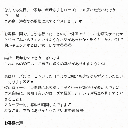
なんでも先日、ご家族の叔母さまもローズにご来店いただいたそう
で……😆
この度、浴衣での撮影に来てくださいました💖
お客様の間で、しかも行ったことのない外国で「ここのお店良かったか
ら行ってみたら？」というようなお話があったかと思うと、それだけで
胸がキュンとするほど嬉しいです😍😍😍
結婚30周年おめでとうございます！
これからの30年も、ご家族に多くの幸せがありますように😌
実はローズには、こういった口コミやご紹介も少なからず来ていただい
ております🌟🌟🌟
特にロケーション撮影のお客様は、そういった繋がりが多いのです😊
ご来店時に、お知り合いがローズで撮影したというお写真を見せてくだ
さることも……
スタッフ一同、感動の瞬間なんですよ💕
みなさま、本当にありがとうございます😂😂😂
お客様の声