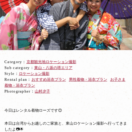
結
婚
30
周
年
記
念
の
日
本・
Category：
京都観光地ロケーション撮影
京
Sub category：
東山・八坂の塔エリア
都
Style：
ロケーション撮影
旅
Rental plan：
おすすめ浴衣プラン
男性着物・浴衣プラン
お子さま
行
着物・浴衣プラン
で
Photographer：
山村夕子
ロ
ケ
撮
影
今日はレンタル着物ローズです😊
本日は台湾からお越しのご家族と、東山ロケーション撮影へ行ってきま
したよ📷🌟