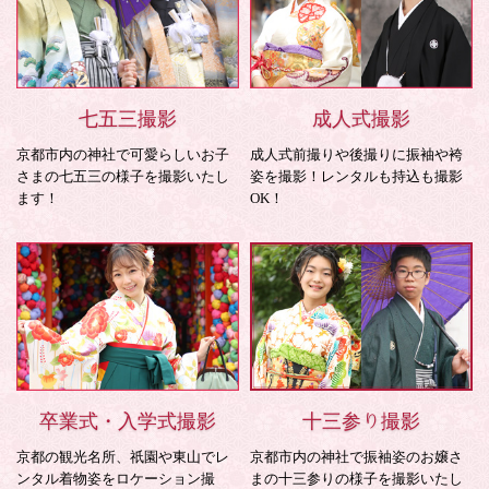
七五三撮影
成人式撮影
京都市内の神社で可愛らしいお子
成人式前撮りや後撮りに振袖や袴
さまの七五三の様子を撮影いたし
姿を撮影！レンタルも持込も撮影
ます！
OK！
卒業式・入学式撮影
十三参り撮影
京都の観光名所、祇園や東山でレ
京都市内の神社で振袖姿のお嬢さ
ンタル着物姿をロケーション撮
まの十三参りの様子を撮影いたし