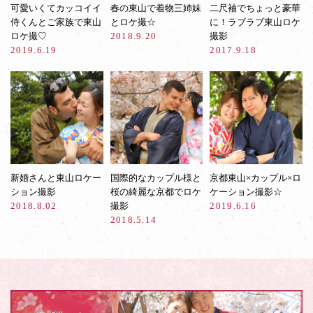
可愛いくてカッコイイ
春の東山で着物三姉妹
二尺袖でちょっと豪華
侍くんとご家族で東山
とロケ撮☆
に！ラブラブ東山ロケ
ロケ撮♡
2018.9.20
撮影
2019.6.19
2017.9.18
新婚さんと東山ロケー
国際的なカップル様と
京都東山×カップル×ロ
ション撮影
桜の綺麗な京都でロケ
ケーション撮影☆
2018.8.02
撮影
2019.6.16
2018.5.14