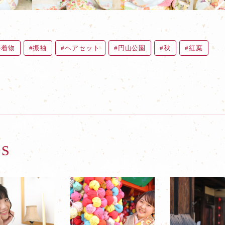
ル着物
振袖
ヘアセット
円山公園
秋
紅葉
OS