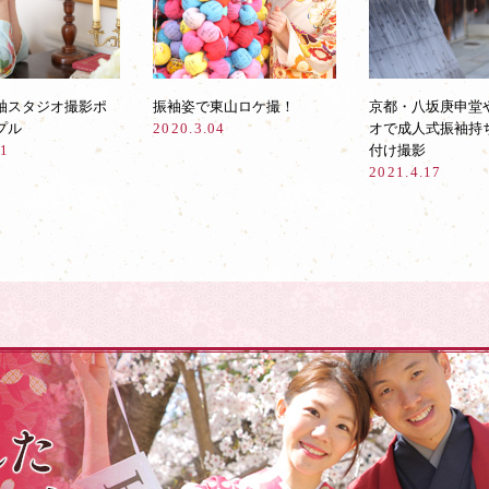
袖スタジオ撮影ポ
振袖姿で東山ロケ撮！
京都・八坂庚申堂
プル
2020.3.04
オで成人式振袖持
11
付け撮影
2021.4.17