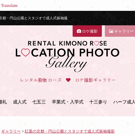
Translate
京都・円山公園とスタジオで成人式振袖撮
ロケ撮影
ギャラリー
レンタル着物 ローズ
ロケ撮影ギャラリー
婚礼
成人式
七五三
卒業式・入学式
十三参り
ハーフ成
>
ギャラリー
>
紅葉の京都・円山公園とスタジオで成人式振袖撮影