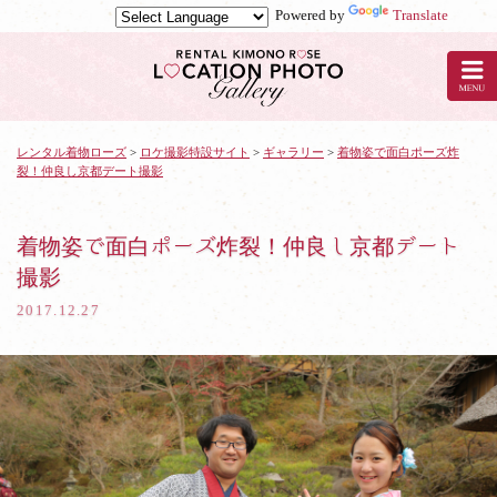
Powered by
Translate
京
都
の
レ
ン
タ
レンタル着物ローズ
>
ロケ撮影特設サイト
>
ギャラリー
>
着物姿で面白ポーズ炸
裂！仲良し京都デート撮影
ル
着
物
ロ
着物姿で面白ポーズ炸裂！仲良し京都デート
ー
撮影
ズ
で
2017.12.27
ロ
ケ
撮
影：
着
物
姿
で