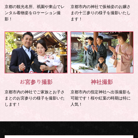
京都の観光名所、祇園や東山でレ
京都市内の神社で振袖姿のお嬢さ
ンタル着物姿をロケーション撮
まの十三参りの様子を撮影いたし
影！
ます！
お宮参り撮影
神社撮影
京都市内の神社でご家族とお子さ
京都市内の指定神社へ出張撮影も
まとのお宮参りの様子を撮影いた
可能です！桜や紅葉の時期は特に
します！
人気！