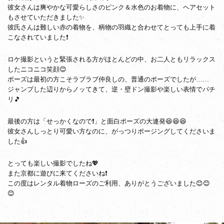
彼女さんは爽やかな可愛らしさのピンク＆水色のお着物に、ヘアセット
もさせていただきました✨
彼氏さんは難しい赤の着物を、柄物の羽織と合わせてとっても上手に着
こなされていました❗
ロケ撮影というと緊張される方がほとんどの中、お二人ともリラックス
したニコニコ笑顔😊
ポーズは最初の方こそラブラブ仲良しの、普通のポーズでしたが……
ジャンプした辺りからノッてきて、逆・壁ドン撮影や楽しい表情でパチ
リ🎵
最後の方は「せっかくなので❗」と面白ポーズの大連発😆😆😆
彼女さんしっとり可愛い方なのに、がっつりポージングしてくださいま
した👍
とっても楽しい撮影でしたね💖
また京都に遊びに来てくださいね❗
この度はレンタル着物ローズのご利用、ありがとうございました😊😊
😊