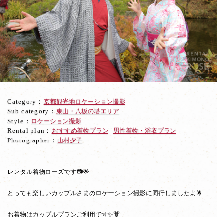
面
白
ポ
ー
ズ
炸
裂！
仲
良
し
Category：
京都観光地ロケーション撮影
京
Sub category：
東山・八坂の塔エリア
都
Style：
ロケーション撮影
デ
Rental plan：
おすすめ着物プラン
男性着物・浴衣プラン
ー
Photographer：
山村夕子
ト
撮
影
レンタル着物ローズです📷🌟
とっても楽しいカップルさまのロケーション撮影に同行しましたよ🌟
お着物はカップルプランご利用です✨👘