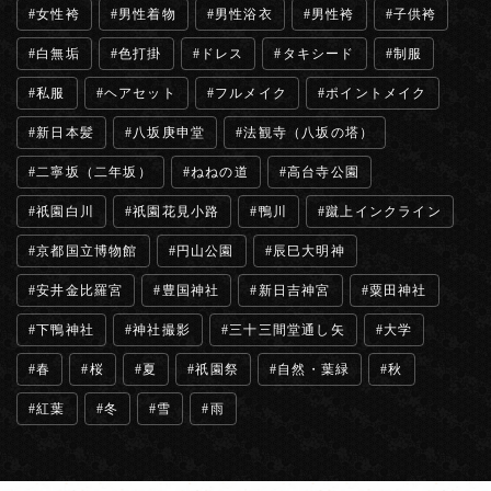
女性袴
男性着物
男性浴衣
男性袴
子供袴
白無垢
色打掛
ドレス
タキシード
制服
私服
ヘアセット
フルメイク
ポイントメイク
新日本髪
八坂庚申堂
法観寺（八坂の塔）
二寧坂（二年坂）
ねねの道
高台寺公園
祇園白川
祇園花見小路
鴨川
蹴上インクライン
京都国立博物館
円山公園
辰巳大明神
安井金比羅宮
豊国神社
新日吉神宮
粟田神社
下鴨神社
神社撮影
三十三間堂通し矢
大学
春
桜
夏
祇園祭
自然・葉緑
秋
紅葉
冬
雪
雨