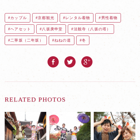
カップル
京都観光
レンタル着物
男性着物
ヘアセット
八坂庚申堂
法観寺（八坂の塔）
二寧坂（二年坂）
ねねの道
冬
RELATED PHOTOS