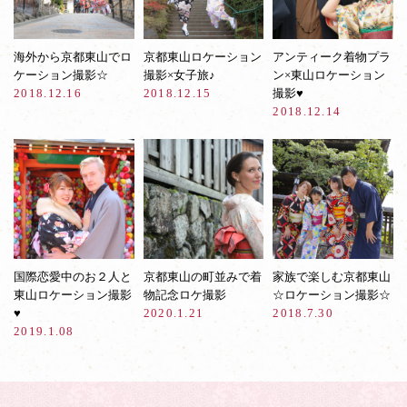
海外から京都東山でロ
京都東山ロケーション
アンティーク着物プラ
ケーション撮影☆
撮影×女子旅♪
ン×東山ロケーション
2018.12.16
2018.12.15
撮影♥︎
2018.12.14
国際恋愛中のお２人と
京都東山の町並みで着
家族で楽しむ京都東山
東山ロケーション撮影
物記念ロケ撮影
☆ロケーション撮影☆
♥︎
2020.1.21
2018.7.30
2019.1.08