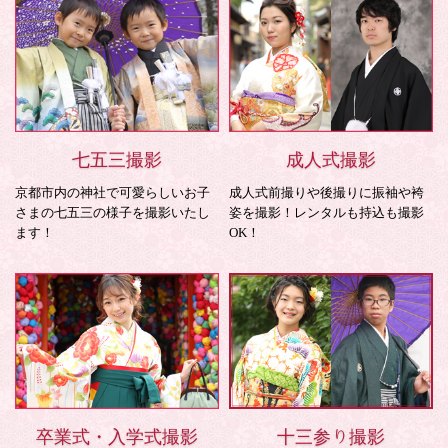
七五三撮影
成人式撮影
京都市内の神社で可愛らしいお子
成人式前撮りや後撮りに振袖や袴
さまの七五三の様子を撮影いたし
姿を撮影！レンタルも持込も撮影
ます！
OK！
卒業式・入学式撮影
十三参り撮影