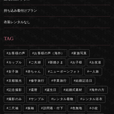
持ち込み着付けプラン
衣装レンタルなし
TAG
お客様の声
お客様の声（海外）
家族写真
カップル
ご夫婦
新婚さま
お子様
お友達
女子旅
赤ちゃん
ニューボーンフォト
一人旅
京都観光
修学旅行
卒業旅行
結婚記念日
記念撮影
還暦
誕生日
結婚式素材
海外の方
撮影のみ
サンプル
レンタル着物
レンタル浴衣
二尺袖
振袖
訪問着・付下
色無地
小紋