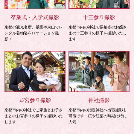
卒業式・入学式撮影
十三参り撮影
京都の観光名所、祇園や東山でレ
京都市内の神社で振袖姿のお嬢さ
ンタル着物姿をロケーション撮
まの十三参りの様子を撮影いたし
影！
ます！
お宮参り撮影
神社撮影
京都市内の神社でご家族とお子さ
京都市内の指定神社へ出張撮影も
まとのお宮参りの様子を撮影いた
可能です！桜や紅葉の時期は特に
します！
人気！