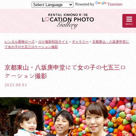
Powered by
Translate
京
都
の
レ
ン
タ
レンタル着物ローズ
>
ロケ撮影特設サイト
>
ギャラリー
>
京都東山・八坂庚申堂に
て女の子の七五三ロケーション撮影
ル
着
物
ロ
京都東山・八坂庚申堂にて女の子の七五三ロ
ー
ケーション撮影
ズ
で
2023.09.01
ロ
ケ
撮
影：
京
都
東
山・