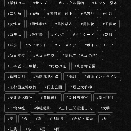
撮影のみ
サンプル
レンタル着物
レンタル浴衣
二尺袖
振袖
訪問着・付下
色無地
小紋
女性袴
男性着物
男性浴衣
男性袴
子供袴
白無垢
色打掛
ドレス
タキシード
制服
私服
ヘアセット
フルメイク
ポイントメイク
新日本髪
八坂庚申堂
法観寺（八坂の塔）
二寧坂（二年坂）
ねねの道
高台寺公園
祇園白川
祇園花見小路
鴨川
蹴上インクライン
京都国立博物館
円山公園
辰巳大明神
安井金比羅宮
豊国神社
新日吉神宮
粟田神社
下鴨神社
神社撮影
三十三間堂通し矢
大学
春
桜
夏
祇園祭
自然・葉緑
秋
紅葉
冬
雪
雨