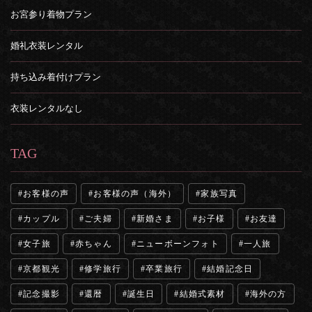
お宮参り着物プラン
婚礼衣装レンタル
持ち込み着付けプラン
衣装レンタルなし
TAG
お客様の声
お客様の声（海外）
家族写真
カップル
ご夫婦
新婚さま
お子様
お友達
女子旅
赤ちゃん
ニューボーンフォト
一人旅
京都観光
修学旅行
卒業旅行
結婚記念日
記念撮影
還暦
誕生日
結婚式素材
海外の方