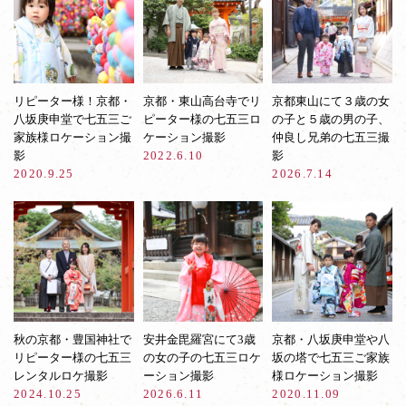
リピーター様！京都・
京都・東山高台寺でリ
京都東山にて３歳の女
八坂庚申堂で七五三ご
ピーター様の七五三ロ
の子と５歳の男の子、
家族様ロケーション撮
ケーション撮影
仲良し兄弟の七五三撮
影
2022.6.10
影
2020.9.25
2026.7.14
秋の京都・豊国神社で
安井金毘羅宮にて3歳
京都・八坂庚申堂や八
リピーター様の七五三
の女の子の七五三ロケ
坂の塔で七五三ご家族
レンタルロケ撮影
ーション撮影
様ロケーション撮影
2024.10.25
2026.6.11
2020.11.09