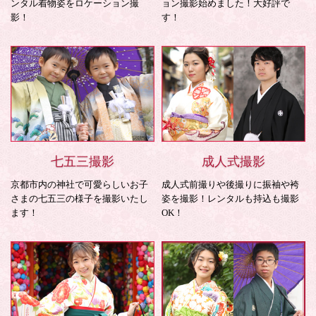
ンタル着物姿をロケーション撮
ョン撮影始めました！大好評で
影！
す！
七五三撮影
成人式撮影
京都市内の神社で可愛らしいお子
成人式前撮りや後撮りに振袖や袴
さまの七五三の様子を撮影いたし
姿を撮影！レンタルも持込も撮影
ます！
OK！