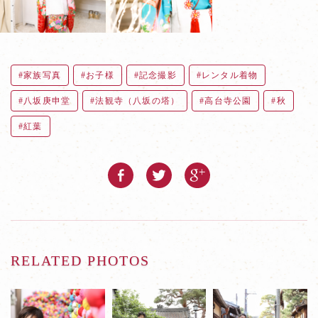
家族写真
お子様
記念撮影
レンタル着物
八坂庚申堂
法観寺（八坂の塔）
高台寺公園
秋
紅葉
RELATED PHOTOS