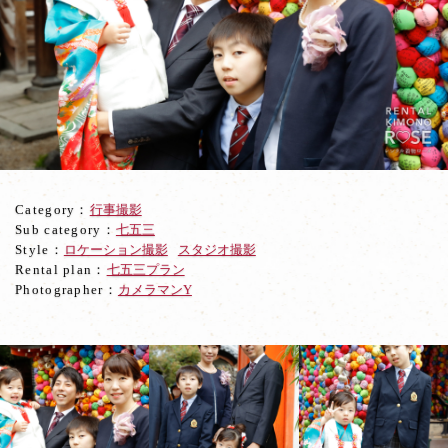
八
坂
庚
申
堂
に
て
女
の
子
Category：
行事撮影
の
Sub category：
七五三
七
Style：
ロケーション撮影
スタジオ撮影
五
Rental plan：
七五三プラン
三
Photographer：
カメラマンY
ロ
ケ
ー
シ
ョ
ン
撮
影