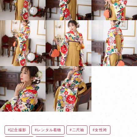
記念撮影
レンタル着物
二尺袖
女性袴