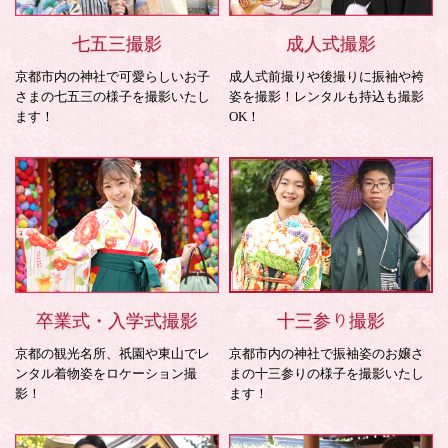
七五三撮影
成人式撮影
京都市内の神社で可愛らしいお子
成人式前撮りや後撮りに振袖や袴
さまの七五三の様子を撮影いたし
姿を撮影！レンタルも持込も撮影
ます！
OK！
卒業式・入学式撮影
十三参り撮影
京都の観光名所、祇園や東山でレ
京都市内の神社で振袖姿のお嬢さ
ンタル着物姿をロケーション撮
まの十三参りの様子を撮影いたし
影！
ます！