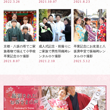
2022.3.26
2021.10.07
2021.8.23
京都・八坂の塔でご家
成人式記念・前撮りに
卒業記念にお友達と八
族着物で揃えて小学校
ご家族で男性羽織袴レ
坂庚申堂で振袖袴レン
卒業記念ロケ撮影
ンタルロケ撮影
タルロケ撮影
2021.8.07
2021.2.10
2021.5.12