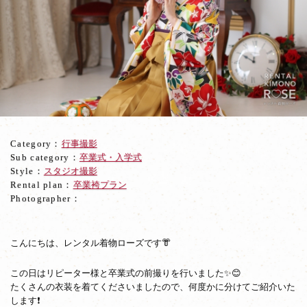
前
撮
り
に
二
尺
袖
袴
で
卒
Category：
行事撮影
業
Sub category：
卒業式・入学式
袴
Style：
スタジオ撮影
レ
Rental plan：
卒業袴プラン
ン
Photographer：
タ
ル
ス
タ
こんにちは、レンタル着物ローズです👘
ジ
オ
この日はリピーター様と卒業式の前撮りを行いました✨😊
撮
たくさんの衣装を着てくださいましたので、何度かに分けてご紹介いた
影
します❗