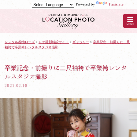
Powered by
Translate
京
都
の
レ
ン
タ
レンタル着物ローズ
>
ロケ撮影特設サイト
>
ギャラリー
>
卒業記念・前撮りに二尺
袖袴で卒業袴レンタルスタジオ撮影
ル
着
物
ロ
卒業記念・前撮りに二尺袖袴で卒業袴レンタ
ー
ルスタジオ撮影
ズ
で
2021.02.18
ロ
ケ
撮
影：
卒
業
記
念・