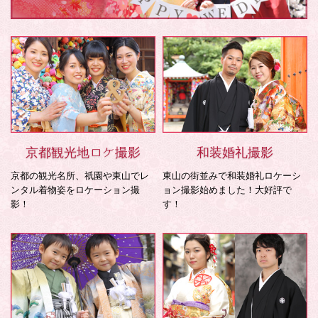
京都観光地ロケ撮影
和装婚礼撮影
京都の観光名所、祇園や東山でレ
東山の街並みで和装婚礼ロケーシ
ンタル着物姿をロケーション撮
ョン撮影始めました！大好評で
影！
す！