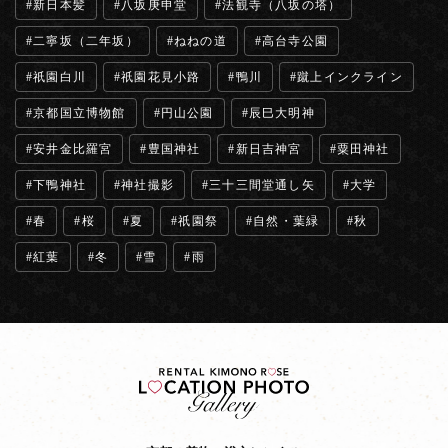
新日本髪
八坂庚申堂
法観寺（八坂の塔）
二寧坂（二年坂）
ねねの道
高台寺公園
祇園白川
祇園花見小路
鴨川
蹴上インクライン
京都国立博物館
円山公園
辰巳大明神
安井金比羅宮
豊国神社
新日吉神宮
粟田神社
下鴨神社
神社撮影
三十三間堂通し矢
大学
春
桜
夏
祇園祭
自然・葉緑
秋
紅葉
冬
雪
雨