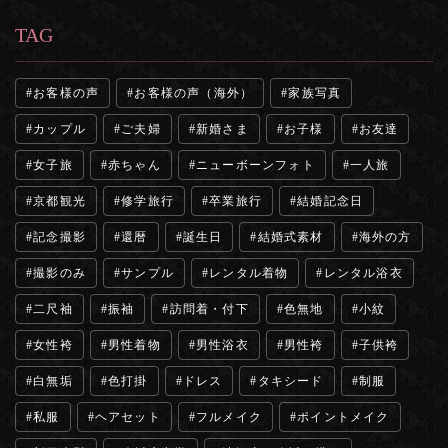
TAG
お客様の声
お客様の声（海外）
家族写真
カップル
ご夫婦
新婚さま
お子様
お友達
女子旅
赤ちゃん
ニューボーンフォト
一人旅
京都観光
修学旅行
卒業旅行
結婚記念日
記念撮影
還暦
誕生日
結婚式素材
海外の方
撮影のみ
サンプル
レンタル着物
レンタル浴衣
二尺袖
振袖
訪問着・付下
色無地
小紋
女性袴
男性着物
男性浴衣
男性袴
子供袴
白無垢
色打掛
ドレス
タキシード
制服
私服
ヘアセット
フルメイク
ポイントメイク