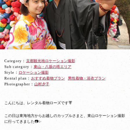
キ
ュ
ー
ト
な
着
物
で
ラ
ブ
Category：
京都観光地ロケーション撮影
ラ
Sub category：
東山・八坂の塔エリア
ブ
Style：
ロケーション撮影
京
Rental plan：
おすすめ着物プラン
男性着物・浴衣プラン
都
Photographer：
山村夕子
旅
行
ロ
ケ
こんにちは、レンタル着物ローズです👘
撮
影
この日は東海地方からお越しのカップルさまと、東山ロケーション撮影
に行ってきました📷✨