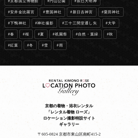
京都国立博物館
円山公園
辰巳大明神
安井金比羅宮
豊国神社
新日吉神宮
粟田神社
下鴨神社
神社撮影
三十三間堂通し矢
大学
春
桜
夏
祇園祭
自然・葉緑
秋
紅葉
冬
雪
雨
京都の着物・浴衣レンタル
「レンタル着物 ローズ」
ロケーション撮影特設サイト
ギャラリー
〒605-0824 京都市東山区南町415-2