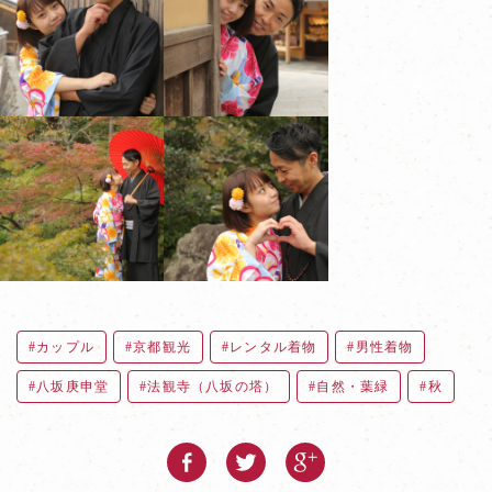
カップル
京都観光
レンタル着物
男性着物
八坂庚申堂
法観寺（八坂の塔）
自然・葉緑
秋