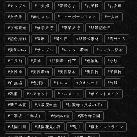
カップル
ご夫婦
新婚さま
お子様
お友達
女子旅
赤ちゃん
ニューボーンフォト
一人旅
京都観光
修学旅行
卒業旅行
結婚記念日
記念撮影
還暦
誕生日
結婚式素材
海外の方
撮影のみ
サンプル
レンタル着物
レンタル浴衣
二尺袖
振袖
訪問着・付下
色無地
小紋
女性袴
男性着物
男性浴衣
男性袴
子供袴
白無垢
色打掛
ドレス
タキシード
制服
私服
ヘアセット
フルメイク
ポイントメイク
新日本髪
八坂庚申堂
法観寺（八坂の塔）
二寧坂（二年坂）
ねねの道
高台寺公園
祇園白川
祇園花見小路
鴨川
蹴上インクライン