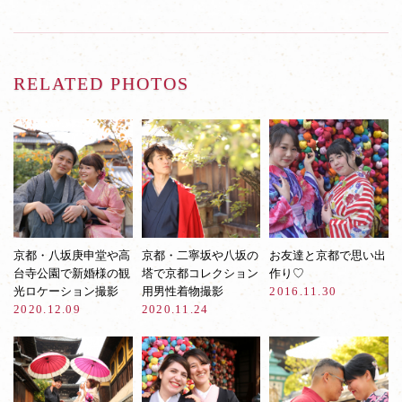
RELATED PHOTOS
京都・八坂庚申堂や高
京都・二寧坂や八坂の
お友達と京都で思い出
台寺公園で新婚様の観
塔で京都コレクション
作り♡
光ロケーション撮影
用男性着物撮影
2016.11.30
2020.12.09
2020.11.24