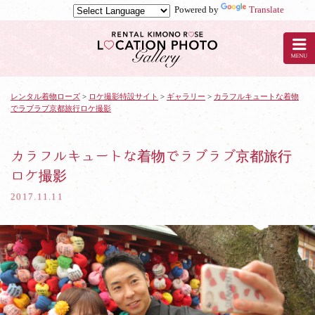
Powered by
Translate
京
都
の
レ
ン
タ
レンタル着物ローズ
>
ロケ撮影特設サイト
>
ギャラリー
>
カラフルキュートな着物
でラブラブ京都旅行ロケ撮影
ル
着
物
ロ
カラフルキュートな着物でラブラブ京都旅行
ー
ロケ撮影
ズ
で
2017.11.11
ロ
ケ
撮
影：
カ
ラ
フ
ル