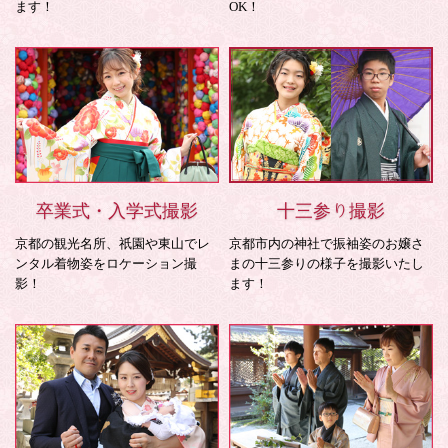
ます！
OK！
卒業式・入学式撮影
十三参り撮影
京都の観光名所、祇園や東山でレ
京都市内の神社で振袖姿のお嬢さ
ンタル着物姿をロケーション撮
まの十三参りの様子を撮影いたし
影！
ます！