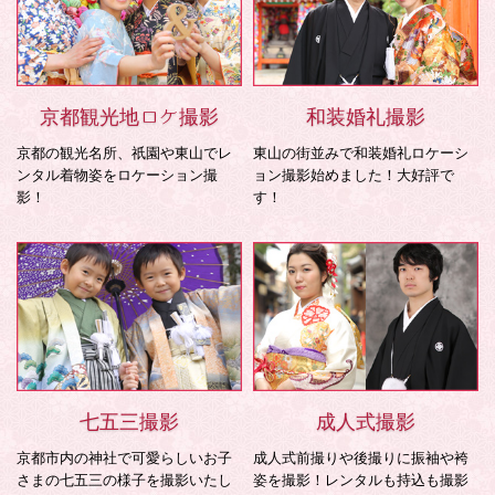
京都観光地ロケ撮影
和装婚礼撮影
京都の観光名所、祇園や東山でレ
東山の街並みで和装婚礼ロケーシ
ンタル着物姿をロケーション撮
ョン撮影始めました！大好評で
影！
す！
七五三撮影
成人式撮影
京都市内の神社で可愛らしいお子
成人式前撮りや後撮りに振袖や袴
さまの七五三の様子を撮影いたし
姿を撮影！レンタルも持込も撮影