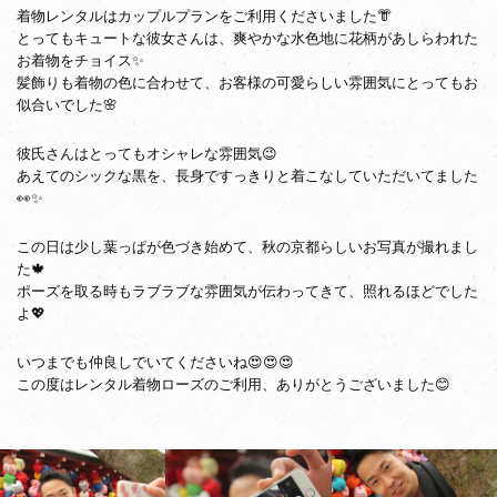
着物レンタルはカップルプランをご利用くださいました👘
とってもキュートな彼女さんは、爽やかな水色地に花柄があしらわれた
お着物をチョイス✨
髪飾りも着物の色に合わせて、お客様の可愛らしい雰囲気にとってもお
似合いでした🌸
彼氏さんはとってもオシャレな雰囲気😉
あえてのシックな黒を、長身ですっきりと着こなしていただいてました
👀✨
この日は少し葉っぱが色づき始めて、秋の京都らしいお写真が撮れまし
た🍁
ポーズを取る時もラブラブな雰囲気が伝わってきて、照れるほどでした
よ💖
いつまでも仲良しでいてくださいね😍😍😍
この度はレンタル着物ローズのご利用、ありがとうございました😊