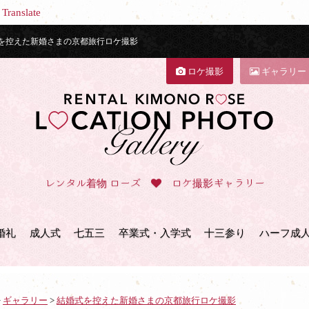
Translate
を控えた新婚さまの京都旅行ロケ撮影
ロケ撮影
ギャラリー
レンタル着物 ローズ
ロケ撮影ギャラリー
婚礼
成人式
七五三
卒業式・入学式
十三参り
ハーフ成
>
ギャラリー
>
結婚式を控えた新婚さまの京都旅行ロケ撮影