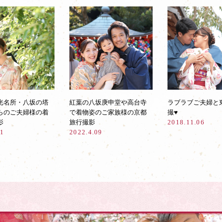
光名所・八坂の塔
紅葉の八坂庚申堂や高台寺
ラブラブご夫婦と
らのご夫婦様の着
で着物姿のご家族様の京都
撮♥︎
影
旅行撮影
2018.11.06
21
2022.4.09