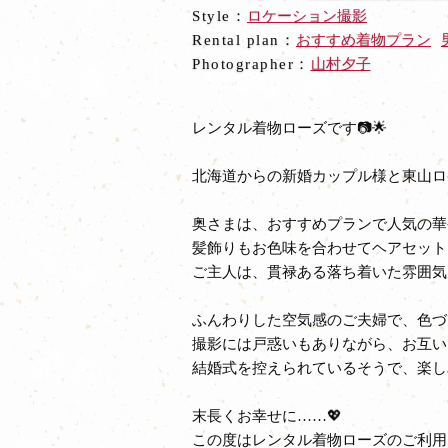
Style：
ロケーション撮影
Rental plan：
おすすめ着物プラン
Photographer：
山村夕子
レンタル着物ローズです📷🌟
北海道からの新婚カップル様と東山ロ
奥さまは、おすすめプランで人気の華
髪飾りもお色味を合わせてヘアセット
ご主人は、貫禄ある落ち着いた雰囲気
ふんわりした空気感のご夫婦で、色づ
撮影には戸惑いもありながら、お互い
結婚式を控えられているそうで、楽し
末長くお幸せに……💖
この度はレンタル着物ローズのご利用、