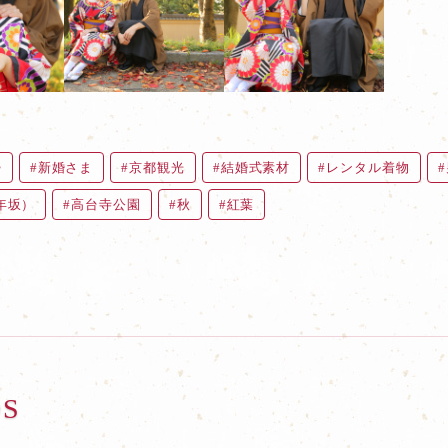
婦
新婚さま
京都観光
結婚式素材
レンタル着物
年坂）
高台寺公園
秋
紅葉
OS