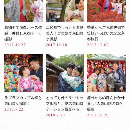
着物姿で面白ポーズ炸
二尺袖でしっとり着物
香港からご兄弟夫婦で
裂！仲良し京都デート
美人！ご夫婦で東山ロ
笑顔いっぱいの記念京
撮影
ケ撮影
都旅行
2017.12.27
2017.12.10
2017.12.02
ラブラブカップル様と
とっても仲の良いカッ
海外からのほんわか仲
東山ロケ撮影！
プル様と、夏の東山ロ
良し4人東山旅のロケ
2018.7.22
ケーション撮影へ☆
撮影
2019.7.28
2017.10.20