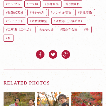
カップル
ご夫婦
京都観光
記念撮影
結婚式素材
海外の方
レンタル着物
男性着物
ヘアセット
八坂庚申堂
法観寺（八坂の塔）
二寧坂（二年坂）
ねねの道
高台寺公園
春
桜
RELATED PHOTOS