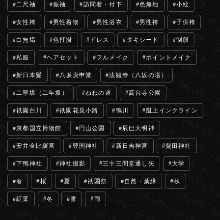
二尺袖
振袖
訪問着・付下
色無地
小紋
女性袴
男性着物
男性浴衣
男性袴
子供袴
白無垢
色打掛
ドレス
タキシード
制服
私服
ヘアセット
フルメイク
ポイントメイク
新日本髪
八坂庚申堂
法観寺（八坂の塔）
二寧坂（二年坂）
ねねの道
高台寺公園
祇園白川
祇園花見小路
鴨川
蹴上インクライン
京都国立博物館
円山公園
辰巳大明神
安井金比羅宮
豊国神社
新日吉神宮
粟田神社
下鴨神社
神社撮影
三十三間堂通し矢
大学
春
桜
夏
祇園祭
自然・葉緑
秋
紅葉
冬
雪
雨