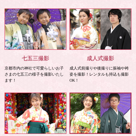
七五三撮影
成人式撮影
京都市内の神社で可愛らしいお子
成人式前撮りや後撮りに振袖や袴
さまの七五三の様子を撮影いたし
姿を撮影！レンタルも持込も撮影
ます！
OK！