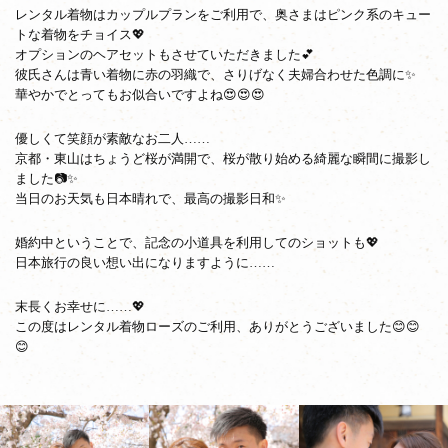
レンタル着物はカップルプランをご利用で、奥さまはピンク系のキュー
トな着物をチョイス💖
オプションのヘアセットもさせていただきました💕
彼氏さんは青い着物に赤の羽織で、さりげなく夫婦合わせた色調に✨
華やかでとってもお似合いですよね😍😍😍
優しくて笑顔が素敵なお二人……
京都・東山はちょうど桜が満開で、桜が散り始める綺麗な瞬間に撮影し
ました📷✨
当日のお天気も日本晴れで、最高の撮影日和✨
婚約中ということで、記念の小道具を利用してのショットも💖
日本旅行の良い想い出になりますように……
末長くお幸せに……💖
この度はレンタル着物ローズのご利用、ありがとうございました😊😊
😊