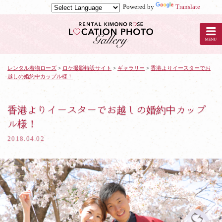
Powered by
Translate
京
都
の
レ
ン
タ
レンタル着物ローズ
>
ロケ撮影特設サイト
>
ギャラリー
>
香港よりイースターでお
越しの婚約中カップル様！
ル
着
物
ロ
香港よりイースターでお越しの婚約中カップ
ー
ル様！
ズ
で
2018.04.02
ロ
ケ
撮
影：
香
港
よ
り