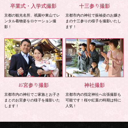
卒業式・入学式撮影
十三参り撮影
京都の観光名所、祇園や東山でレ
京都市内の神社で振袖姿のお嬢さ
ンタル着物姿をロケーション撮
まの十三参りの様子を撮影いたし
影！
ます！
お宮参り撮影
神社撮影
京都市内の神社でご家族とお子さ
京都市内の指定神社へ出張撮影も
まとのお宮参りの様子を撮影いた
可能です！桜や紅葉の時期は特に
します！
人気！