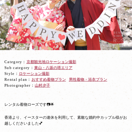
イ
ー
ス
タ
ー
で
お
越
し
の
Category：
京都観光地ロケーション撮影
婚
Sub category：
東山・八坂の塔エリア
約
Style：
ロケーション撮影
中
Rental plan：
おすすめ着物プラン
男性着物・浴衣プラン
カ
Photographer：
山村夕子
ッ
プ
ル
様！
レンタル着物ローズです📷🌟
香港より、イースターの連休を利用して、素敵な婚約中カップル様がお
越しくださいました💕