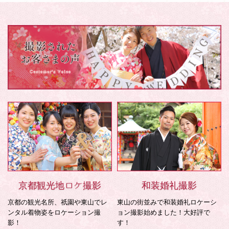
京都観光地ロケ撮影
和装婚礼撮影
京都の観光名所、祇園や東山でレ
東山の街並みで和装婚礼ロケーシ
ンタル着物姿をロケーション撮
ョン撮影始めました！大好評で
影！
す！