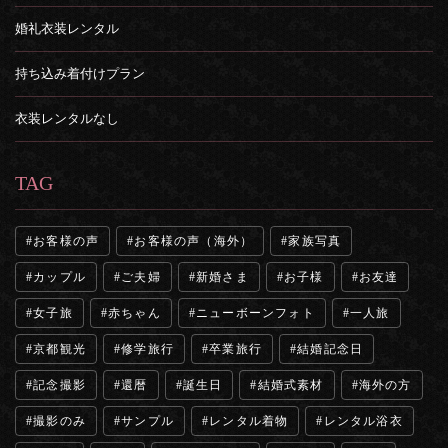
婚礼衣装レンタル
持ち込み着付けプラン
衣装レンタルなし
TAG
お客様の声
お客様の声（海外）
家族写真
カップル
ご夫婦
新婚さま
お子様
お友達
女子旅
赤ちゃん
ニューボーンフォト
一人旅
京都観光
修学旅行
卒業旅行
結婚記念日
記念撮影
還暦
誕生日
結婚式素材
海外の方
撮影のみ
サンプル
レンタル着物
レンタル浴衣