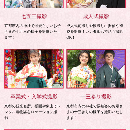
七五三撮影
成人式撮影
京都市内の神社で可愛らしいお子
成人式前撮りや後撮りに振袖や袴
さまの七五三の様子を撮影いたし
姿を撮影！レンタルも持込も撮影
ます！
OK！
卒業式・入学式撮影
十三参り撮影
京都の観光名所、祇園や東山でレ
京都市内の神社で振袖姿のお嬢さ
ンタル着物姿をロケーション撮
まの十三参りの様子を撮影いたし
影！
ます！