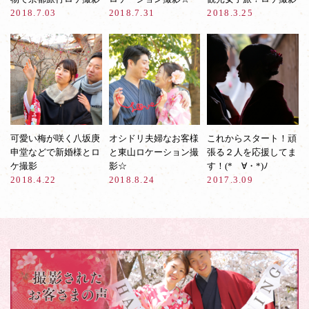
2018.7.03
2018.7.31
2018.3.25
可愛い梅が咲く八坂庚
オシドリ夫婦なお客様
これからスタート！頑
申堂などで新婚様とロ
と東山ロケーション撮
張る２人を応援してま
ケ撮影
影☆
す！(*ゝ∀・*)ﾉ
2018.4.22
2018.8.24
2017.3.09