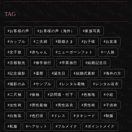
TAG
お客様の声
お客様の声（海外）
家族写真
カップル
ご夫婦
新婚さま
お子様
お友達
女子旅
赤ちゃん
ニューボーンフォト
一人旅
京都観光
修学旅行
卒業旅行
結婚記念日
記念撮影
還暦
誕生日
結婚式素材
海外の方
撮影のみ
サンプル
レンタル着物
レンタル浴衣
二尺袖
振袖
訪問着・付下
色無地
小紋
女性袴
男性着物
男性浴衣
男性袴
子供袴
白無垢
色打掛
ドレス
タキシード
制服
私服
ヘアセット
フルメイク
ポイントメイク