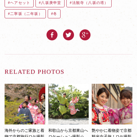
ヘアセット
八坂庚申堂
法観寺（八坂の塔）
二寧坂（二年坂）
冬
RELATED PHOTOS
海外からのご家族と着
和歌山から京都東山へ
艶やかに着物姿で京都
物で京都旅行ロケ撮影
ロケーション撮影☆
観光女子旅！ロケ撮影