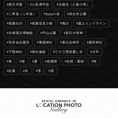
新日本髪
八坂庚申堂
法観寺（八坂の塔）
二寧坂（二年坂）
ねねの道
高台寺公園
祇園白川
祇園花見小路
鴨川
蹴上インクライン
京都国立博物館
円山公園
辰巳大明神
安井金比羅宮
豊国神社
新日吉神宮
粟田神社
下鴨神社
神社撮影
三十三間堂通し矢
大学
春
桜
夏
祇園祭
自然・葉緑
秋
紅葉
冬
雪
雨