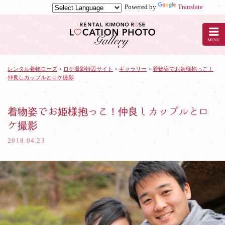
Powered by
Translate
京
都
の
レ
ン
タ
レンタル着物ローズ
>
ロケ撮影特設サイト
>
ギャラリー
>
着物姿でお姫様抱っこ！
仲良しカップルとロケ撮影
ル
着
物
ロ
着物姿でお姫様抱っこ！仲良しカップルとロ
ー
ケ撮影
ズ
で
2018.04.23
ロ
ケ
撮
影：
着
物
姿
で