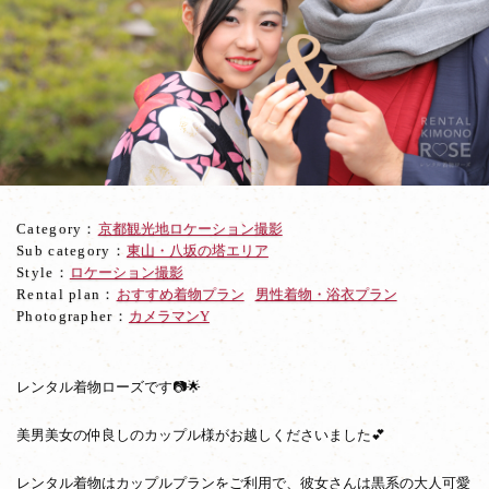
お
姫
様
抱
っ
こ！
仲
良
し
カ
Category：
京都観光地ロケーション撮影
ッ
Sub category：
東山・八坂の塔エリア
プ
Style：
ロケーション撮影
ル
Rental plan：
おすすめ着物プラン
男性着物・浴衣プラン
と
Photographer：
カメラマンY
ロ
ケ
撮
影
レンタル着物ローズです📷🌟
美男美女の仲良しのカップル様がお越しくださいました💕
レンタル着物はカップルプランをご利用で、彼女さんは黒系の大人可愛