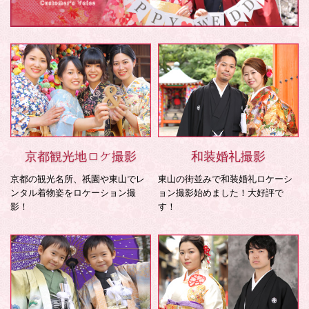
京都観光地ロケ撮影
和装婚礼撮影
京都の観光名所、祇園や東山でレ
東山の街並みで和装婚礼ロケーシ
ンタル着物姿をロケーション撮
ョン撮影始めました！大好評で
影！
す！