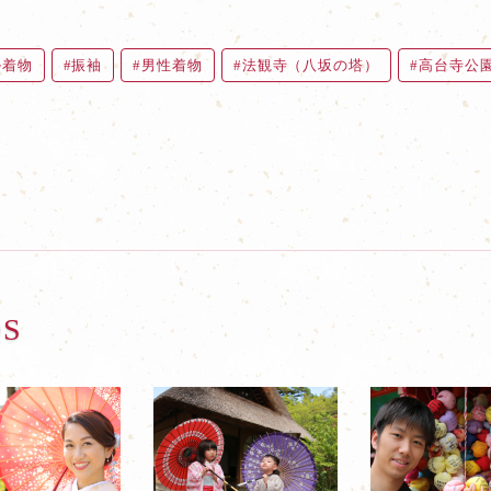
ル着物
振袖
男性着物
法観寺（八坂の塔）
高台寺公
OS