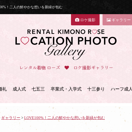
100%！二人の鮮やかな想いを新緑が包む
ロケ撮影
ギャラリー
レンタル着物 ローズ
ロケ撮影ギャラリー
婚礼
成人式
七五三
卒業式・入学式
十三参り
ハーフ成
>
ギャラリー
>
LOVE100%！二人の鮮やかな想いを新緑が包む