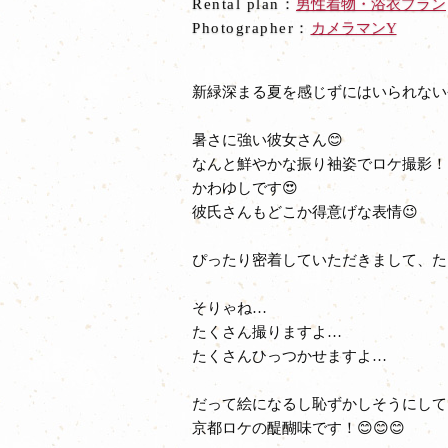
Rental plan：
男性着物・浴衣プラン
Photographer：
カメラマンY
新緑深まる夏を感じずにはいられない
暑さに強い彼女さん😊
なんと鮮やかな振り袖姿でロケ撮影！
かわゆしです😍
彼氏さんもどこか得意げな表情😉
ぴったり密着していただきまして、たく
そりゃね…
たくさん撮りますよ…
たくさんひっつかせますよ…
だって絵になるし恥ずかしそうにして
京都ロケの醍醐味です！😊😊😊