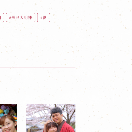
園
辰巳大明神
夏