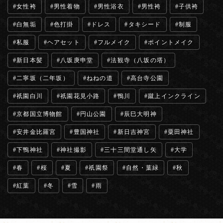
女性袴
男性着物
男性浴衣
男性袴
子供袴
白無垢
色打掛
ドレス
タキシード
制服
私服
ヘアセット
フルメイク
ポイントメイク
新日本髪
八坂庚申堂
法観寺（八坂の塔）
二寧坂（二年坂）
ねねの道
高台寺公園
祇園白川
祇園花見小路
鴨川
蹴上インクライン
京都国立博物館
円山公園
辰巳大明神
安井金比羅宮
豊国神社
新日吉神宮
粟田神社
下鴨神社
神社撮影
三十三間堂通し矢
大学
春
桜
夏
祇園祭
自然・葉緑
秋
紅葉
冬
雪
雨