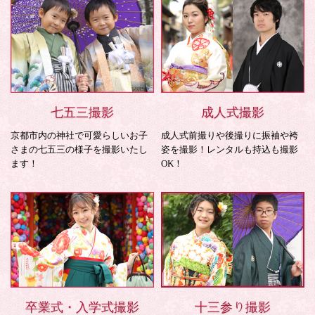
七五三撮影
成人式撮影
京都市内の神社で可愛らしいお子
成人式前撮りや後撮りに振袖や袴
さまの七五三の様子を撮影いたし
姿を撮影！レンタルも持込も撮影
ます！
OK！
卒業式・入学式撮影
十三参り撮影