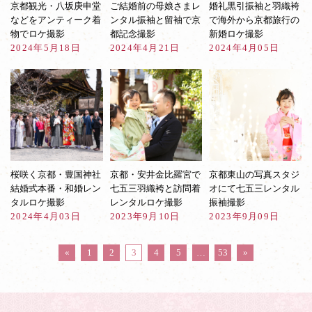
京都観光・八坂庚申堂
ご結婚前の母娘さまレ
婚礼黒引振袖と羽織袴
などをアンティーク着
ンタル振袖と留袖で京
で海外から京都旅行の
物でロケ撮影
都記念撮影
新婚ロケ撮影
2024年5月18日
2024年4月21日
2024年4月05日
桜咲く京都・豊国神社
京都・安井金比羅宮で
京都東山の写真スタジ
結婚式本番・和婚レン
七五三羽織袴と訪問着
オにて七五三レンタル
タルロケ撮影
レンタルロケ撮影
振袖撮影
2024年4月03日
2023年9月10日
2023年9月09日
«
1
2
3
4
5
…
53
»