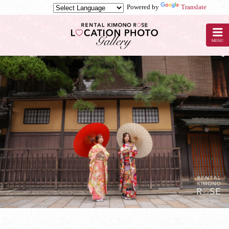
Powered by
Translate
京
都
で
ロ
ケ
ー
シ
ョ
ン
撮
影
な
ら
レ
ン
タ
ル
着
物
ロ
ー