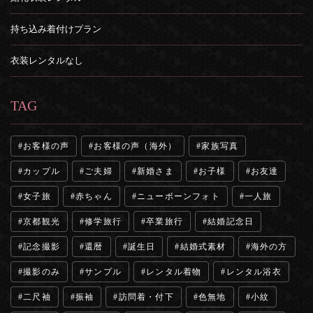
持ち込み着付けプラン
衣装レンタルなし
TAG
お客様の声
お客様の声（海外）
家族写真
カップル
ご夫婦
新婚さま
お子様
お友達
女子旅
赤ちゃん
ニューボーンフォト
一人旅
京都観光
修学旅行
卒業旅行
結婚記念日
記念撮影
還暦
誕生日
結婚式素材
海外の方
撮影のみ
サンプル
レンタル着物
レンタル浴衣
二尺袖
振袖
訪問着・付下
色無地
小紋