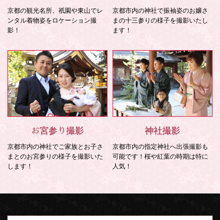
京都の観光名所、祇園や東山でレ
京都市内の神社で振袖姿のお嬢さ
ンタル着物姿をロケーション撮
まの十三参りの様子を撮影いたし
影！
ます！
お宮参り撮影
神社撮影
京都市内の神社でご家族とお子さ
京都市内の指定神社へ出張撮影も
まとのお宮参りの様子を撮影いた
可能です！桜や紅葉の時期は特に
します！
人気！