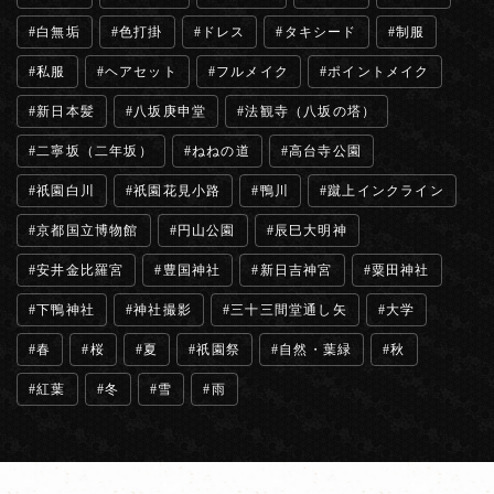
白無垢
色打掛
ドレス
タキシード
制服
私服
ヘアセット
フルメイク
ポイントメイク
新日本髪
八坂庚申堂
法観寺（八坂の塔）
二寧坂（二年坂）
ねねの道
高台寺公園
祇園白川
祇園花見小路
鴨川
蹴上インクライン
京都国立博物館
円山公園
辰巳大明神
安井金比羅宮
豊国神社
新日吉神宮
粟田神社
下鴨神社
神社撮影
三十三間堂通し矢
大学
春
桜
夏
祇園祭
自然・葉緑
秋
紅葉
冬
雪
雨