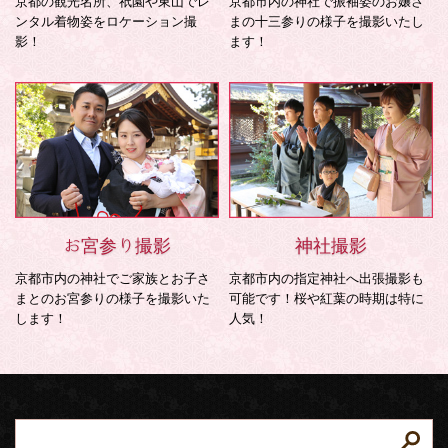
京都の観光名所、祇園や東山でレ
京都市内の神社で振袖姿のお嬢さ
ンタル着物姿をロケーション撮
まの十三参りの様子を撮影いたし
影！
ます！
お宮参り撮影
神社撮影
京都市内の神社でご家族とお子さ
京都市内の指定神社へ出張撮影も
まとのお宮参りの様子を撮影いた
可能です！桜や紅葉の時期は特に
します！
人気！