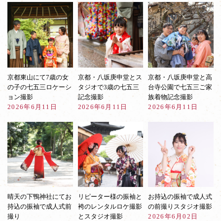
ズ
へ
Page
2
京都東山にて7歳の女
京都・八坂庚申堂とス
京都・八坂庚申堂と高
の子の七五三ロケーシ
タジオで3歳の七五三
台寺公園で七五三ご家
ョン撮影
記念撮影
族着物記念撮影
2026年6月11日
2026年6月11日
2026年6月11日
晴天の下鴨神社にてお
リピーター様の振袖と
お持込の振袖で成人式
持込の振袖で成人式前
袴のレンタルロケ撮影
の前撮りスタジオ撮影
撮り
とスタジオ撮影
2026年6月02日