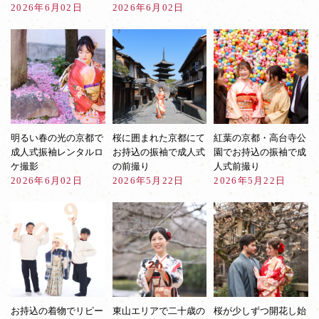
2026年6月02日
2026年6月02日
明るい春の光の京都で
桜に囲まれた京都にて
紅葉の京都・高台寺公
成人式振袖レンタルロ
お持込の振袖で成人式
園でお持込の振袖で成
ケ撮影
の前撮り
人式前撮り
2026年6月02日
2026年5月22日
2026年5月22日
お持込の着物でリピー
東山エリアで二十歳の
桜が少しずつ開花し始