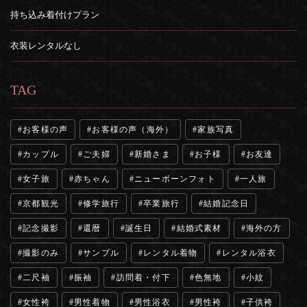
持ち込み着付けプラン
衣装レンタルなし
TAG
お客様の声
お客様の声（海外）
家族写真
カップル
ご夫婦
新婚さま
お子様
お友達
女子旅
赤ちゃん
ニューボーンフォト
一人旅
京都観光
修学旅行
卒業旅行
結婚記念日
記念撮影
還暦
誕生日
結婚式素材
海外の方
撮影のみ
サンプル
レンタル着物
レンタル浴衣
二尺袖
振袖
訪問着・付下
色無地
小紋
女性袴
男性着物
男性浴衣
男性袴
子供袴