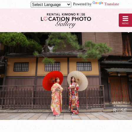
Powered by
Translate
京
都
で
ロ
ケ
ー
シ
ョ
ン
撮
影
な
ら
レ
ン
タ
ル
着
物
ロ
ー