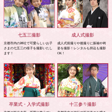
七五三撮影
成人式撮影
京都市内の神社で可愛らしいお子
成人式前撮りや後撮りに振袖や袴
さまの七五三の様子を撮影いたし
姿を撮影！レンタルも持込も撮影
ます！
OK！
卒業式・入学式撮影
十三参り撮影