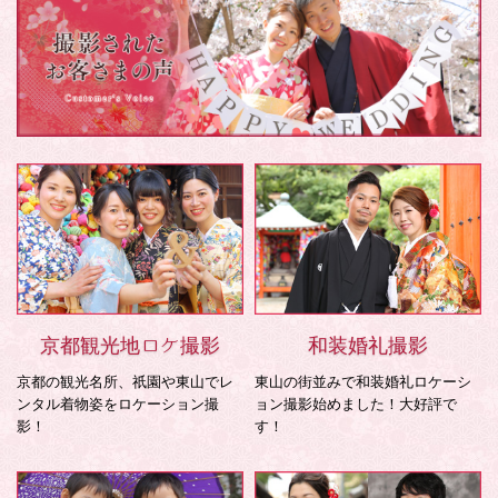
京都観光地ロケ撮影
和装婚礼撮影
京都の観光名所、祇園や東山でレ
東山の街並みで和装婚礼ロケーシ
ンタル着物姿をロケーション撮
ョン撮影始めました！大好評で
影！
す！