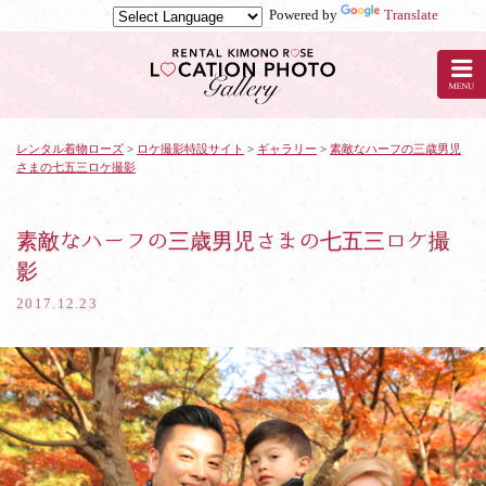
Powered by
Translate
京
都
の
レ
ン
タ
レンタル着物ローズ
>
ロケ撮影特設サイト
>
ギャラリー
>
素敵なハーフの三歳男児
さまの七五三ロケ撮影
ル
着
物
ロ
素敵なハーフの三歳男児さまの七五三ロケ撮
ー
影
ズ
で
2017.12.23
ロ
ケ
撮
影：
素
敵
な
ハ