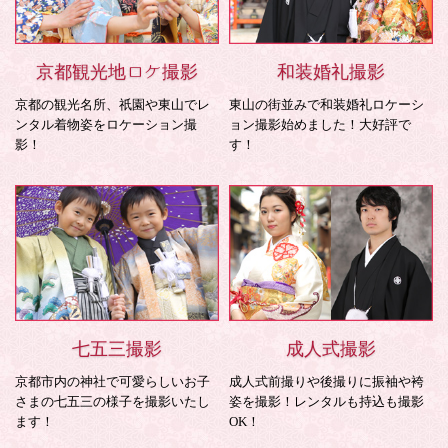
京都観光地ロケ撮影
和装婚礼撮影
京都の観光名所、祇園や東山でレ
東山の街並みで和装婚礼ロケーシ
ンタル着物姿をロケーション撮
ョン撮影始めました！大好評で
影！
す！
七五三撮影
成人式撮影
京都市内の神社で可愛らしいお子
成人式前撮りや後撮りに振袖や袴
さまの七五三の様子を撮影いたし
姿を撮影！レンタルも持込も撮影
ます！
OK！