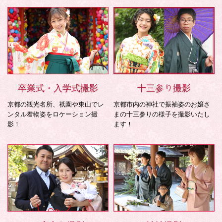
卒業式・入学式撮影
十三参り撮影
京都の観光名所、祇園や東山でレ
京都市内の神社で振袖姿のお嬢さ
ンタル着物姿をロケーション撮
まの十三参りの様子を撮影いたし
影！
ます！