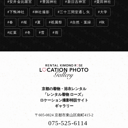
安井金比羅宮
豊国神社
新日吉神宮
粟田神社
下鴨神社
神社撮影
三十三間堂通し矢
大学
春
桜
夏
祇園祭
自然・葉緑
秋
紅葉
冬
雪
雨
京都の着物・浴衣レンタル
「レンタル着物 ローズ」
ロケーション撮影特設サイト
ギャラリー
〒605-0824 京都市東山区南町415-2
075-525-6114