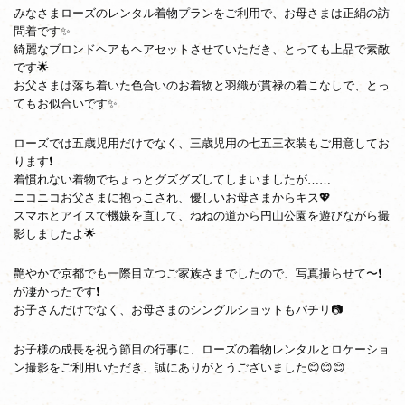
みなさまローズのレンタル着物プランをご利用で、お母さまは正絹の訪
問着です✨
綺麗なブロンドヘアもヘアセットさせていただき、とっても上品で素敵
です🌟
お父さまは落ち着いた色合いのお着物と羽織が貫禄の着こなしで、とっ
てもお似合いです✨
ローズでは五歳児用だけでなく、三歳児用の七五三衣装もご用意してお
ります❗
着慣れない着物でちょっとグズグズしてしまいましたが……
ニコニコお父さまに抱っこされ、優しいお母さまからキス💖
スマホとアイスで機嫌を直して、ねねの道から円山公園を遊びながら撮
影しましたよ🌟
艶やかで京都でも一際目立つご家族さまでしたので、写真撮らせて〜❗
が凄かったです❗
お子さんだけでなく、お母さまのシングルショットもパチリ📷
お子様の成長を祝う節目の行事に、ローズの着物レンタルとロケーショ
ン撮影をご利用いただき、誠にありがとうございました😊😊😊