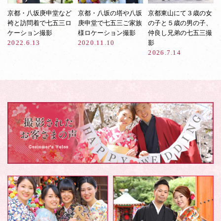
京都・八坂庚申堂など
京都・八坂の塔や八坂
京都東山にて３歳の女
袴と訪問着で七五三ロ
庚申堂で七五三ご家族
の子と５歳の男の子、
ケーション撮影
様ロケーション撮影
仲良し兄弟の七五三撮
2022.6.13
2020.11.10
影
2026.7.14