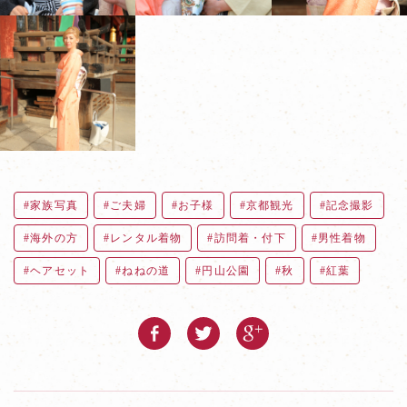
家族写真
ご夫婦
お子様
京都観光
記念撮影
海外の方
レンタル着物
訪問着・付下
男性着物
ヘアセット
ねねの道
円山公園
秋
紅葉