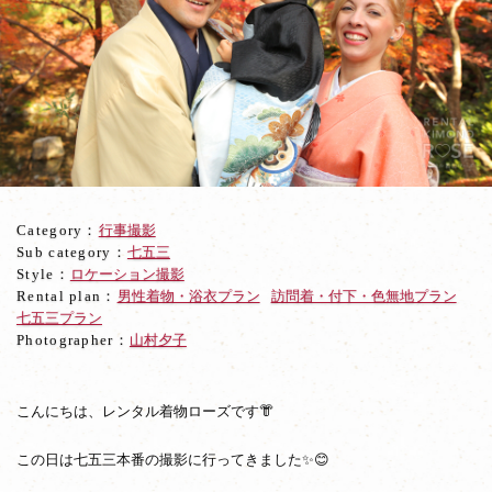
ー
フ
の
三
歳
男
児
さ
ま
の
Category：
行事撮影
七
Sub category：
七五三
五
Style：
ロケーション撮影
三
Rental plan：
男性着物・浴衣プラン
訪問着・付下・色無地プラン
ロ
七五三プラン
ケ
Photographer：
山村夕子
撮
影
こんにちは、レンタル着物ローズです👘
この日は七五三本番の撮影に行ってきました✨😊