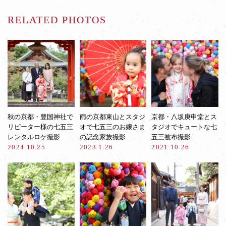
RELATED PHOTOS
秋の京都・豊国神社で
雨の京都東山とスタジ
京都・八坂庚申堂とス
リピーター様の七五三
オで七五三のお嬢さま
タジオでキュートな七
レンタルロケ撮影
の記念家族撮影
五三被布撮影
2024.10.25
2023.1.26
2021.10.26