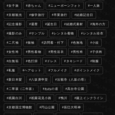
女子旅
赤ちゃん
ニューボーンフォト
一人旅
京都観光
修学旅行
卒業旅行
結婚記念日
記念撮影
還暦
誕生日
結婚式素材
海外の方
撮影のみ
サンプル
レンタル着物
レンタル浴衣
二尺袖
振袖
訪問着・付下
色無地
小紋
女性袴
男性着物
男性浴衣
男性袴
子供袴
白無垢
色打掛
ドレス
タキシード
制服
私服
ヘアセット
フルメイク
ポイントメイク
新日本髪
八坂庚申堂
法観寺（八坂の塔）
二寧坂（二年坂）
ねねの道
高台寺公園
祇園白川
祇園花見小路
鴨川
蹴上インクライン
京都国立博物館
円山公園
辰巳大明神