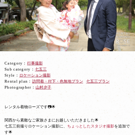
お
嬢
さ
ん
と
ワ
ン
ち
ゃ
ん
Category：
行事撮影
で
Sub category：
七五三
七
Style：
ロケーション撮影
五
Rental plan：
訪問着・付下・色無地プラン
七五三プラン
三
Photographer：
山村夕子
前
撮
り
レンタル着物ローズです📷🌟
関西から素敵なご家族さまにお越しいただきました🌟
七五三前撮りロケーション撮影に、
ちょっとしたスタジオ撮影
を追加で
す🌟