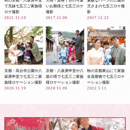
秋の京都・八坂庚申堂
天晴！貫禄十分の可愛
素敵なハーフの三歳男
で兄妹七五三ご家族様
いお殿様と七五三ロケ
児さまの七五三ロケ撮
ロケ撮影
撮影
影
2021.11.10
2017.12.08
2017.12.23
京都・高台寺公園や八
京都・八坂庚申堂や八
秋の京都東山にて家族
坂庚申堂で七五三ご家
坂の塔で七五三ご家族
全員着物で七五三ロケ
族様ロケーション撮影
様ロケーション撮影
ーション撮影
2020.11.19
2020.11.09
2022.5.11