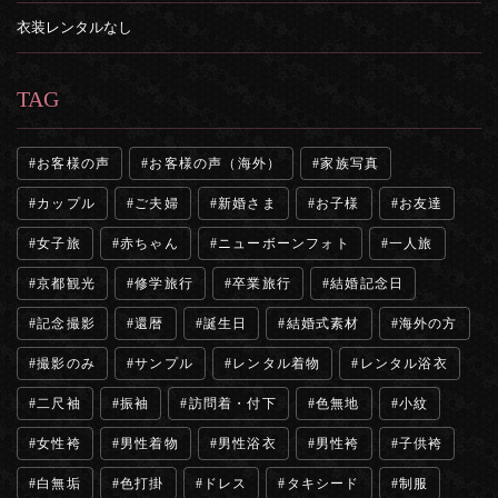
衣装レンタルなし
TAG
お客様の声
お客様の声（海外）
家族写真
カップル
ご夫婦
新婚さま
お子様
お友達
女子旅
赤ちゃん
ニューボーンフォト
一人旅
京都観光
修学旅行
卒業旅行
結婚記念日
記念撮影
還暦
誕生日
結婚式素材
海外の方
撮影のみ
サンプル
レンタル着物
レンタル浴衣
二尺袖
振袖
訪問着・付下
色無地
小紋
女性袴
男性着物
男性浴衣
男性袴
子供袴
白無垢
色打掛
ドレス
タキシード
制服