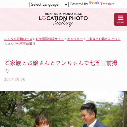
Powered by
Translate
京
都
の
レ
ン
タ
レンタル着物ローズ
>
ロケ撮影特設サイト
>
ギャラリー
>
ご家族とお嬢さんとワン
ちゃんで七五三前撮り
ル
着
物
ロ
ご家族とお嬢さんとワンちゃんで七五三前撮
ー
り
ズ
で
2017.10.06
ロ
ケ
撮
影：
ご
家
族
と