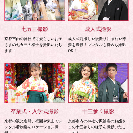
七五三撮影
成人式撮影
京都市内の神社で可愛らしいお子
成人式前撮りや後撮りに振袖や袴
さまの七五三の様子を撮影いたし
姿を撮影！レンタルも持込も撮影
ます！
OK！
卒業式・入学式撮影
十三参り撮影
京都の観光名所、祇園や東山でレ
京都市内の神社で振袖姿のお嬢さ
ンタル着物姿をロケーション撮
まの十三参りの様子を撮影いたし
影！
ます！