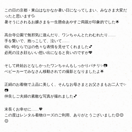
この日の京都・東山はなかなか暑い日になってしまい、みなさま大変だ
ったと思います💦
暑そうにされるお嬢さまを一生懸命あやすご両親が印象的でした🌟
高台寺公園で無邪気に遊んだり、ワンちゃんとたわむれたり……
手を繋いで、抱っこして、泣いて……
幼い時ならではの色々な表情を見せてくれました💕
必死の泣き顔もいい想い出になると良いのですが💖
そして終始おとなしかったワンちゃんもしっかりパチリ✨📷
ベビーカーでみなさん移動されての撮影となりましたよ🌟
正絹のお着物で上品に美しく、そんなお母さまとお父さまもお二人で✨
📷
仲良しご夫婦の素敵な写真が撮れました💕
末長くお幸せに……💖
この度はレンタル着物ローズのご利用、ありがとうございました😊😊
😊