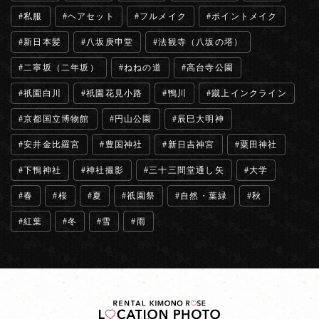
私服
ヘアセット
フルメイク
ポイントメイク
新日本髪
八坂庚申堂
法観寺（八坂の塔）
二寧坂（二年坂）
ねねの道
高台寺公園
祇園白川
祇園花見小路
鴨川
蹴上インクライン
京都国立博物館
円山公園
辰巳大明神
安井金比羅宮
豊国神社
新日吉神宮
粟田神社
下鴨神社
神社撮影
三十三間堂通し矢
大学
春
桜
夏
祇園祭
自然・葉緑
秋
紅葉
冬
雪
雨