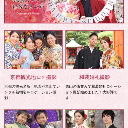
京都観光地ロケ撮影
和装婚礼撮影
京都の観光名所、祇園や東山でレ
東山の街並みで和装婚礼ロケーシ
ンタル着物姿をロケーション撮
ョン撮影始めました！大好評で
影！
す！