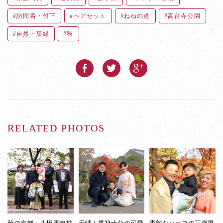
訪問着・付下
ヘアセット
ねねの道
高台寺公園
自然・葉緑
秋
RELATED PHOTOS