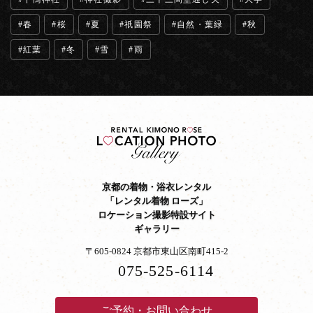
春
桜
夏
祇園祭
自然・葉緑
秋
紅葉
冬
雪
雨
京都の着物・浴衣レンタル
「レンタル着物 ローズ」
ロケーション撮影特設サイト
ギャラリー
〒605-0824 京都市東山区南町415-2
075-525-6114
ご予約・お問い合わせ