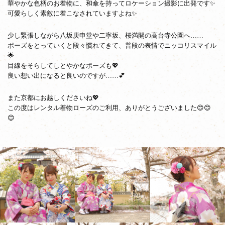
華やかな色柄のお着物に、和傘を持ってロケーション撮影に出発です✨
可愛らしく素敵に着こなされていますよね✨
少し緊張しながら八坂庚申堂や二寧坂、桜満開の高台寺公園へ……
ポーズをとっていくと段々慣れてきて、普段の表情でニッコリスマイル
🌟
目線をそらしてしとやかなポーズも💖
良い想い出になると良いのですが……💕
また京都にお越しくださいね💖
この度はレンタル着物ローズのご利用、ありがとうございました😊😊
😊