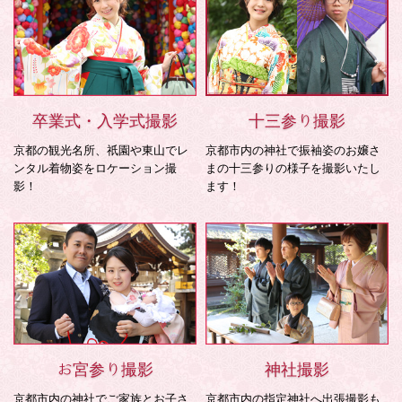
卒業式・入学式撮影
十三参り撮影
京都の観光名所、祇園や東山でレ
京都市内の神社で振袖姿のお嬢さ
ンタル着物姿をロケーション撮
まの十三参りの様子を撮影いたし
影！
ます！
お宮参り撮影
神社撮影
京都市内の神社でご家族とお子さ
京都市内の指定神社へ出張撮影も