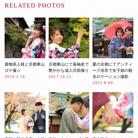
RELATED PHOTOS
着物美人様と京都東山
京都東山にて振袖姿で
夏の京都にてアンティ
ロケ撮☆
艶やかな成人式前撮り
ーク浴衣で女子旅の観
2019.2.14
2017.10.21
光ロケーション撮影
2021.8.09