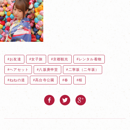
お友達
女子旅
京都観光
レンタル着物
ヘアセット
八坂庚申堂
二寧坂（二年坂）
ねねの道
高台寺公園
春
桜