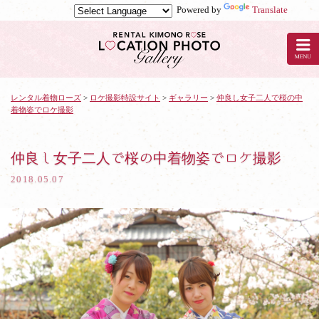
Powered by
Translate
京
都
の
レ
ン
タ
レンタル着物ローズ
>
ロケ撮影特設サイト
>
ギャラリー
>
仲良し女子二人で桜の中
着物姿でロケ撮影
ル
着
物
ロ
仲良し女子二人で桜の中着物姿でロケ撮影
ー
2018.05.07
ズ
で
ロ
ケ
撮
影：
仲
良
し
女