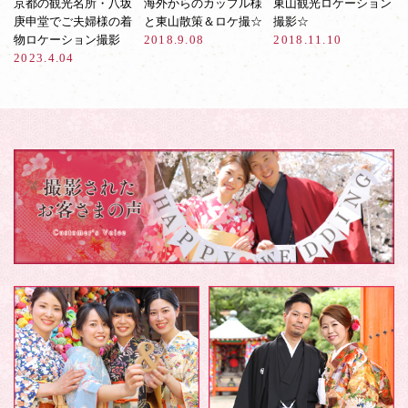
京都の観光名所・八坂
海外からのカップル様
東山観光ロケーション
庚申堂でご夫婦様の着
と東山散策＆ロケ撮☆
撮影☆
物ロケーション撮影
2018.9.08
2018.11.10
2023.4.04