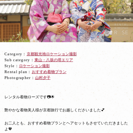
子
二
人
で
桜
の
中
着
物
Category：
京都観光地ロケーション撮影
姿
Sub category：
東山・八坂の塔エリア
で
Style：
ロケーション撮影
ロ
Rental plan：
おすすめ着物プラン
ケ
Photographer：
山村夕子
撮
影
レンタル着物ローズです📷🌟
艶やかな着物美人様が京都旅行でお越しくださいました💕
お二人とも、おすすめ着物プランとヘアセットもさせていただきました
よ💖