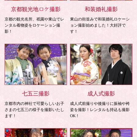
京都観光地ロケ撮影
和装婚礼撮影
京都の観光名所、祇園や東山でレ
東山の街並みで和装婚礼ロケーシ
ンタル着物姿をロケーション撮
ョン撮影始めました！大好評で
影！
す！
七五三撮影
成人式撮影
京都市内の神社で可愛らしいお子
成人式前撮りや後撮りに振袖や袴
さまの七五三の様子を撮影いたし
姿を撮影！レンタルも持込も撮影
ます！
OK！