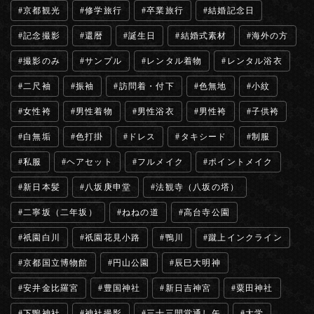
京都観光
修学旅行
卒業旅行
結婚記念日
記念撮影
還暦
誕生日
結婚式素材
海外の方
撮影のみ
サンプル
レンタル着物
レンタル浴衣
二尺袖
振袖
訪問着・付下
色無地
小紋
女性袴
男性着物
男性浴衣
男性袴
子供袴
白無垢
色打掛
ドレス
タキシード
制服
私服
ヘアセット
フルメイク
ポイントメイク
新日本髪
八坂庚申堂
法観寺（八坂の塔）
二寧坂（二年坂）
ねねの道
高台寺公園
祇園白川
祇園花見小路
鴨川
蹴上インクライン
京都国立博物館
円山公園
辰巳大明神
安井金比羅宮
豊国神社
新日吉神宮
粟田神社
下鴨神社
神社撮影
三十三間堂通し矢
大学