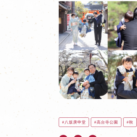
八坂庚申堂
高台寺公園
秋