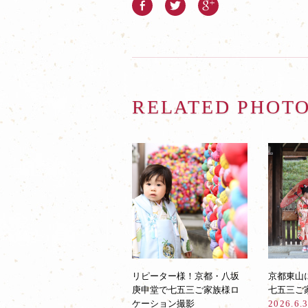
RELATED PHOT
リピーター様！京都・八坂
京都東山
庚申堂で七五三ご家族様ロ
七五三ご
ケーション撮影
2026.6.