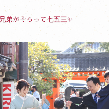
兄弟がそろって七五三✨