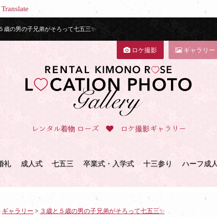
Translate
５歳の男の子兄弟がそろって七五三✨
ロケ撮影
ギャラリー
レンタル着物 ローズ
ロケ撮影ギャラリー
婚礼
成人式
七五三
卒業式・入学式
十三参り
ハーフ成
>
ギャラリー
>
３歳と５歳の男の子兄弟がそろって七五三✨