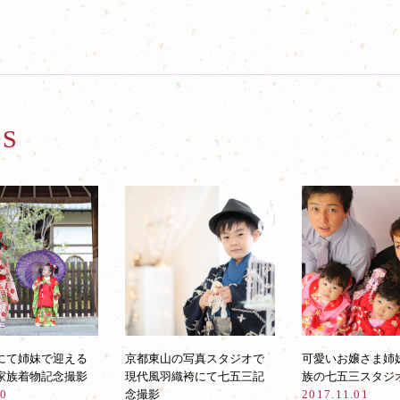
OS
にて姉妹で迎える
京都東山の写真スタジオで
可愛いお嬢さま姉
家族着物記念撮影
現代風羽織袴にて七五三記
族の七五三スタジ
30
念撮影
2017.11.01