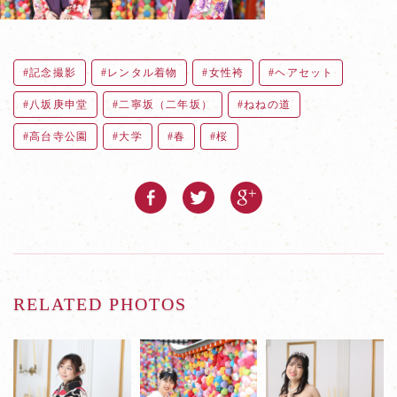
記念撮影
レンタル着物
女性袴
ヘアセット
八坂庚申堂
二寧坂（二年坂）
ねねの道
高台寺公園
大学
春
桜
RELATED PHOTOS