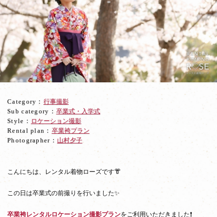
京
都・
高
台
寺
で
卒
業
袴
レ
Category：
行事撮影
ン
Sub category：
卒業式・入学式
タ
Style：
ロケーション撮影
ル
Rental plan：
卒業袴プラン
ロ
Photographer：
山村夕子
ケ
ー
シ
ョ
こんにちは、レンタル着物ローズです👘
ン
撮
この日は卒業式の前撮りを行いました✨
影
卒業袴レンタルロケーション撮影プラン
をご利用いただきました❗