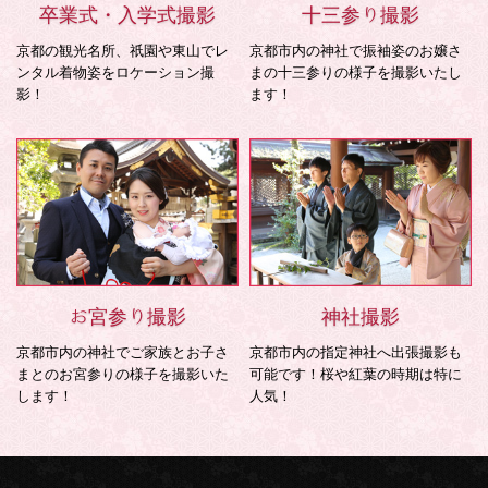
卒業式・入学式撮影
十三参り撮影
京都の観光名所、祇園や東山でレ
京都市内の神社で振袖姿のお嬢さ
ンタル着物姿をロケーション撮
まの十三参りの様子を撮影いたし
影！
ます！
お宮参り撮影
神社撮影
京都市内の神社でご家族とお子さ
京都市内の指定神社へ出張撮影も
まとのお宮参りの様子を撮影いた
可能です！桜や紅葉の時期は特に
します！
人気！