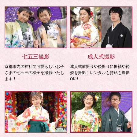
七五三撮影
成人式撮影
京都市内の神社で可愛らしいお子
成人式前撮りや後撮りに振袖や袴
さまの七五三の様子を撮影いたし
姿を撮影！レンタルも持込も撮影
ます！
OK！