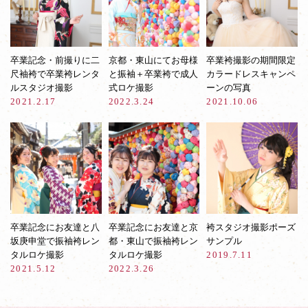
卒業記念・前撮りに二
京都・東山にてお母様
卒業袴撮影の期間限定
尺袖袴で卒業袴レンタ
と振袖＋卒業袴で成人
カラードレスキャンペ
ルスタジオ撮影
式ロケ撮影
ーンの写真
2021.2.17
2022.3.24
2021.10.06
卒業記念にお友達と八
卒業記念にお友達と京
袴スタジオ撮影ポーズ
坂庚申堂で振袖袴レン
都・東山で振袖袴レン
サンプル
タルロケ撮影
タルロケ撮影
2019.7.11
2021.5.12
2022.3.26