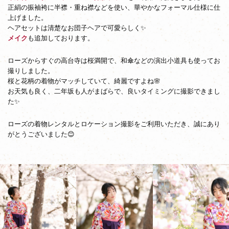
正絹の振袖袴に半襟・重ね襟などを使い、華やかなフォーマル仕様に仕
上げました。
ヘアセットは清楚なお団子ヘアで可愛らしく✨
メイク
も追加しております。
ローズからすぐの高台寺は桜満開で、和傘などの演出小道具も使ってお
撮りしました。
桜と花柄の着物がマッチしていて、綺麗ですよね🌸
お天気も良く、二年坂も人がまばらで、良いタイミングに撮影できまし
た✨
ローズの着物レンタルとロケーション撮影をご利用いただき、誠にあり
がとうございました😊