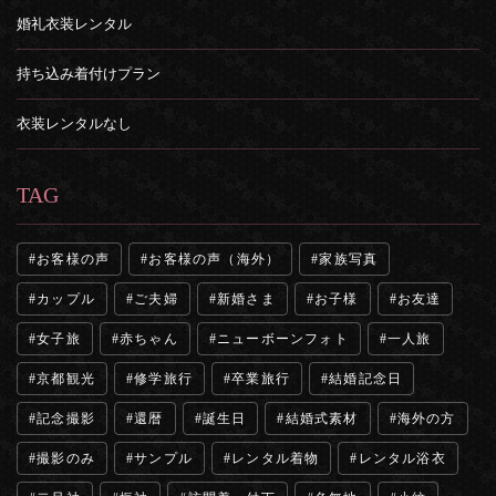
婚礼衣装レンタル
持ち込み着付けプラン
衣装レンタルなし
TAG
お客様の声
お客様の声（海外）
家族写真
カップル
ご夫婦
新婚さま
お子様
お友達
女子旅
赤ちゃん
ニューボーンフォト
一人旅
京都観光
修学旅行
卒業旅行
結婚記念日
記念撮影
還暦
誕生日
結婚式素材
海外の方
撮影のみ
サンプル
レンタル着物
レンタル浴衣