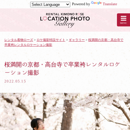
Powered by
Translate
京
都
の
レ
ン
タ
レンタル着物ローズ
>
ロケ撮影特設サイト
>
ギャラリー
>
桜満開の京都・高台寺で
卒業袴レンタルロケーション撮影
ル
着
物
ロ
桜満開の京都・高台寺で卒業袴レンタルロケ
ー
ーション撮影
ズ
で
2022.05.15
ロ
ケ
撮
影：
桜
満
開
の