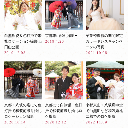
白無垢姿＆色打掛で婚
京都東山婚礼撮影♥︎
卒業袴撮影の期間限定
礼ロケーション撮影 in
2019.4.26
カラードレスキャンペ
円山公園
ーンの写真
2019.12.03
2021.10.06
京都・八坂の塔にて色
京都にて白無垢・色打
京都東山・八坂庚申堂
打掛で和装前撮り婚礼
掛で和装前撮り婚礼ロ
で白無垢など和装婚礼
ロケーション撮影
ケ撮影
二着でのロケ撮影
2020.10.14
2020.12.12
2022.11.09