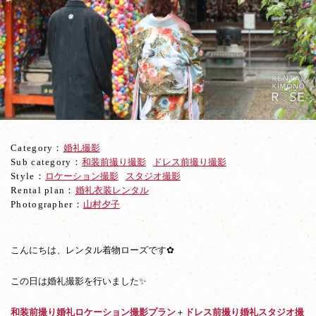
東
山
ロ
ケ
で
和
装
色
打
掛
Category：
婚礼撮影
＋
Sub category：
和装前撮り撮影
ドレス前撮り撮影
ス
Style：
ロケーション撮影
スタジオ撮影
タ
Rental plan：
婚礼衣装レンタル
ジ
Photographer：
山村夕子
オ
で
ド
レ
こんにちは、レンタル着物ローズです✿
ス
婚
この日は婚礼撮影を行いました✨
礼
撮
和装前撮り婚礼ロケーション撮影プラン
＋
ドレス前撮り婚礼スタジオ撮