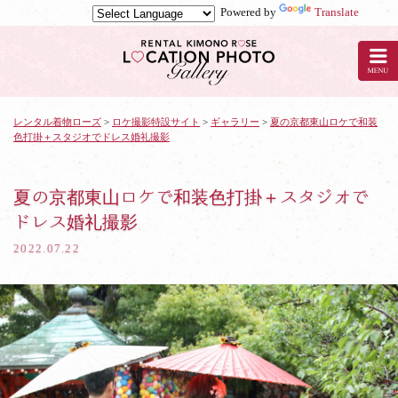
Powered by
Translate
京
都
の
レ
ン
タ
レンタル着物ローズ
>
ロケ撮影特設サイト
>
ギャラリー
>
夏の京都東山ロケで和装
色打掛＋スタジオでドレス婚礼撮影
ル
着
物
ロ
夏の京都東山ロケで和装色打掛＋スタジオで
ー
ドレス婚礼撮影
ズ
で
2022.07.22
ロ
ケ
撮
影：
夏
の
京
都