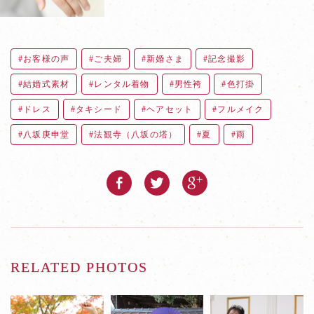
お客様の声
ご夫婦
新婚さま
記念撮影
結婚式素材
レンタル着物
男性袴
色打掛
ドレス
タキシード
ヘアセット
フルメイク
八坂庚申堂
法観寺（八坂の塔）
夏
雨
RELATED PHOTOS