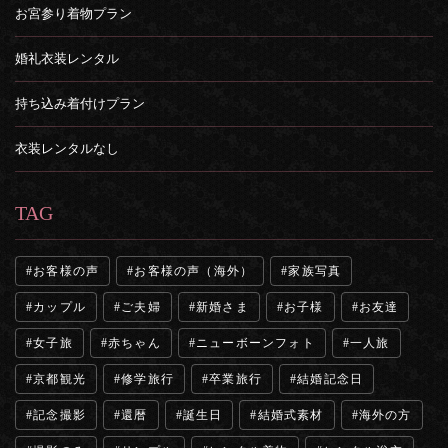
お宮参り着物プラン
婚礼衣装レンタル
持ち込み着付けプラン
衣装レンタルなし
TAG
お客様の声
お客様の声（海外）
家族写真
カップル
ご夫婦
新婚さま
お子様
お友達
女子旅
赤ちゃん
ニューボーンフォト
一人旅
京都観光
修学旅行
卒業旅行
結婚記念日
記念撮影
還暦
誕生日
結婚式素材
海外の方