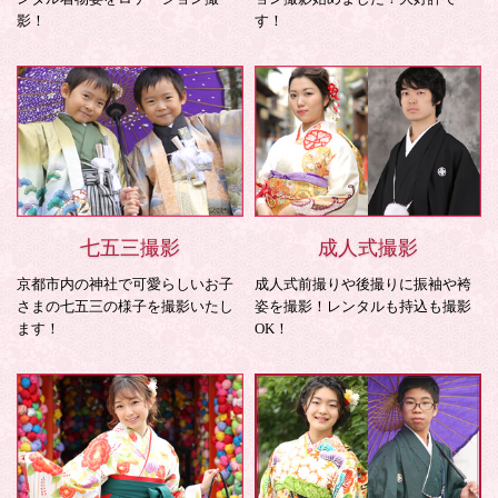
影！
す！
七五三撮影
成人式撮影
京都市内の神社で可愛らしいお子
成人式前撮りや後撮りに振袖や袴
さまの七五三の様子を撮影いたし
姿を撮影！レンタルも持込も撮影
ます！
OK！