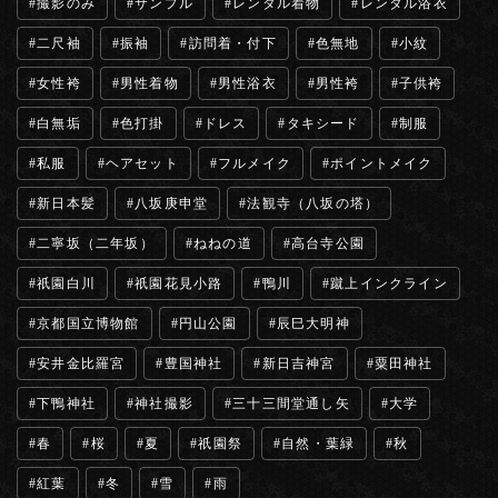
撮影のみ
サンプル
レンタル着物
レンタル浴衣
二尺袖
振袖
訪問着・付下
色無地
小紋
女性袴
男性着物
男性浴衣
男性袴
子供袴
白無垢
色打掛
ドレス
タキシード
制服
私服
ヘアセット
フルメイク
ポイントメイク
新日本髪
八坂庚申堂
法観寺（八坂の塔）
二寧坂（二年坂）
ねねの道
高台寺公園
祇園白川
祇園花見小路
鴨川
蹴上インクライン
京都国立博物館
円山公園
辰巳大明神
安井金比羅宮
豊国神社
新日吉神宮
粟田神社
下鴨神社
神社撮影
三十三間堂通し矢
大学
春
桜
夏
祇園祭
自然・葉緑
秋
紅葉
冬
雪
雨