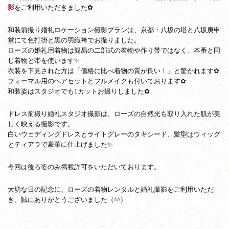
影
影
をご利用いただきました✿
和装前撮り婚礼ロケーション撮影プランは、京都・八坂の塔と八坂庚申
堂にて色打掛と黒の羽織袴でお撮りました。
ローズの婚礼用着物は簡易の二部式の着物や作り帯ではなく、本番と同
じ着物と帯を使います✨
衣装を下見された方は「価格に比べ着物の質が良い！」と驚かれます✿
フォーマル用のヘアセットとフルメイクも付いております✿
和装姿はスタジオでも1カットお撮りしました✿
ドレス前撮り婚礼スタジオ撮影は、ローズの自然光も取り入れた肌が美
しく映える撮影です。
白いウェディングドレスとライトグレーのタキシード、髪型はウィッグ
とティアラで豪華に仕上げました✨
今回は後ろ姿のみ掲載許可をいただいております。
大切な日の記念に、ローズの着物レンタルと婚礼撮影をご利用いただ
き、誠にありがとうございました（^^）